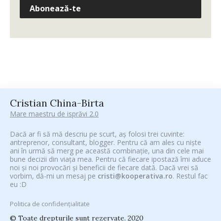
Abonează-te
Cristian China-Birta
Mare maestru de isprăvi 2.0
Dacă ar fi să mă descriu pe scurt, aș folosi trei cuvinte:
antreprenor, consultant, blogger. Pentru că am ales cu niște
ani în urmă să merg pe această combinație, una din cele mai
bune decizii din viața mea. Pentru că fiecare ipostază îmi aduce
noi și noi provocări și beneficii de fiecare dată. Dacă vrei să
vorbim, dă-mi un mesaj pe
cristi@kooperativa.ro
. Restul fac
eu :D
Politica de confidențialitate
© Toate drepturile sunt rezervate. 2020