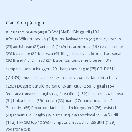
Caută după tag-uri
#CeVrăjiMaiFacBloggerii
(104)
#CeBagamInGura
(48)
#PoateVăInteresează
(94)
#PrinThailandaMea
(27)
#ZiuaȘiProdusul
Antreprenoriat
(138)
(23)
adi hădean
(28)
antena 3
(24)
Autenticitate
basescu
(43)
(25)
baia mare
(24)
Blogal Initiative
(26)
brand personal
(30)
Brandu’ lu’ Chinezu’
(27)
Byron
(32)
campanie bloggeri
(31)
chinezu
campanie pentru bloggeri
(29)
champions league
(25)
(2339)
cristian china birta
Chivas The Venture
(25)
concurs
(24)
(253)
Despre cartile pe care le-am citit
(258)
digital
(154)
filosofice
(132)
federatia romana de rugby
(22)
heineken
(24)
leapsa
(31)
Linkurile zilei
(39)
manafu
(33)
mara
(27)
marius matache
(24)
Parenting
(55)
Recomandările zilei din blogosferă
(76)
revista biz
Studii
(41)
romania
(45)
Samsung
(48)
rugby
(29)
sportlocal.ro
(39)
(112)
utile
(139)
TIFF
(30)
top 10
(36)
Trompeta lui Eustachio
(28)
vodafone
(51)