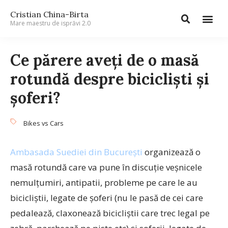
Cristian China-Birta
Mare maestru de isprăvi 2.0
Ce părere aveți de o masă
rotundă despre bicicliști și
șoferi?
Bikes vs Cars
Ambasada Suediei din București
organizează o
masă rotundă care va pune în discuție veșnicele
nemulțumiri, antipatii, probleme pe care le au
bicicliștii, legate de șoferi (nu le pasă de cei care
pedalează, claxonează bicicliștii care trec legal pe