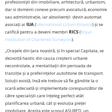
profesioniști din imobiliare, arhitectură, urbanism,
dar si domenii conexe precum avocatură, economie
sau administrație, iar absolvenții devin automat
asociați ai
IUA
(
International Urban Alliance
) și se
califică pentru a deveni membri
RICS
(
Royal
Institution of Chartered Surveyors
).
„Orașele din țara noastră, și în special Capitala, se
dezvoltă haotic din cauza creșterii urbane
necontrolate, a mentalitații din perioada de
tranziție și a preferințelor autohtone de transport.
Soluții există, însă ele trebuie să fie gândite la o
scară adecvată și implementate corespunzător de
către specialiști care înțeleg perfect atât
planificarea urbană, cât și evoluția pieței
imobiliare. Acesta este scopul ASURED, un