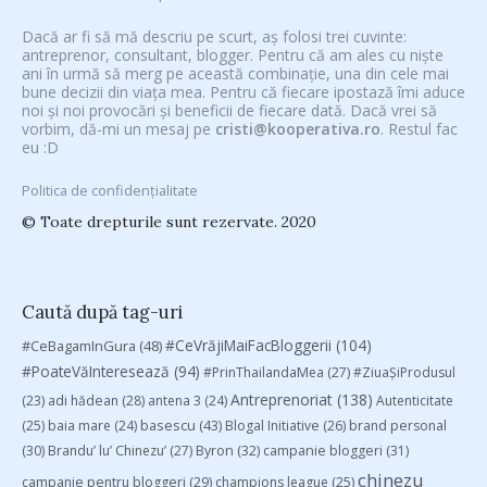
Dacă ar fi să mă descriu pe scurt, aș folosi trei cuvinte:
antreprenor, consultant, blogger. Pentru că am ales cu niște
ani în urmă să merg pe această combinație, una din cele mai
bune decizii din viața mea. Pentru că fiecare ipostază îmi aduce
noi și noi provocări și beneficii de fiecare dată. Dacă vrei să
vorbim, dă-mi un mesaj pe
cristi@kooperativa.ro
. Restul fac
eu :D
Politica de confidențialitate
© Toate drepturile sunt rezervate. 2020
Caută după tag-uri
#CeVrăjiMaiFacBloggerii
(104)
#CeBagamInGura
(48)
#PoateVăInteresează
(94)
#PrinThailandaMea
(27)
#ZiuaȘiProdusul
Antreprenoriat
(138)
(23)
adi hădean
(28)
antena 3
(24)
Autenticitate
basescu
(43)
(25)
baia mare
(24)
Blogal Initiative
(26)
brand personal
(30)
Brandu’ lu’ Chinezu’
(27)
Byron
(32)
campanie bloggeri
(31)
chinezu
campanie pentru bloggeri
(29)
champions league
(25)