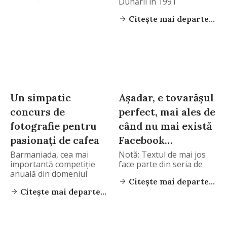
Dunării în 1991
Citește mai departe...
Un simpatic
Așadar, e tovarășul
concurs de
perfect, mai ales de
fotografie pentru
când nu mai există
pasionați de cafea
Facebook…
Barmaniada, cea mai
Notă: Textul de mai jos
importantă competiţie
face parte din seria de
anuală din domeniul
Citește mai departe...
bartending-ului,
Citește mai departe...
debutează