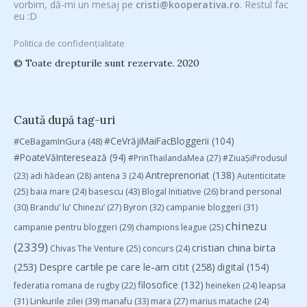
vorbim, dă-mi un mesaj pe
cristi@kooperativa.ro
. Restul fac
eu :D
Politica de confidențialitate
© Toate drepturile sunt rezervate. 2020
Caută după tag-uri
#CeVrăjiMaiFacBloggerii
(104)
#CeBagamInGura
(48)
#PoateVăInteresează
(94)
#PrinThailandaMea
(27)
#ZiuaȘiProdusul
Antreprenoriat
(138)
(23)
adi hădean
(28)
antena 3
(24)
Autenticitate
basescu
(43)
(25)
baia mare
(24)
Blogal Initiative
(26)
brand personal
(30)
Brandu’ lu’ Chinezu’
(27)
Byron
(32)
campanie bloggeri
(31)
chinezu
campanie pentru bloggeri
(29)
champions league
(25)
(2339)
cristian china birta
Chivas The Venture
(25)
concurs
(24)
(253)
Despre cartile pe care le-am citit
(258)
digital
(154)
filosofice
(132)
federatia romana de rugby
(22)
heineken
(24)
leapsa
(31)
Linkurile zilei
(39)
manafu
(33)
mara
(27)
marius matache
(24)