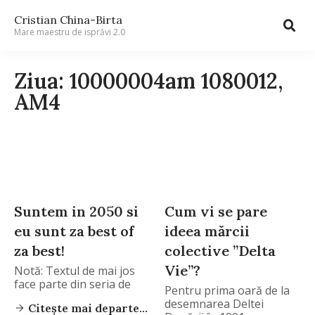
Cristian China-Birta
Mare maestru de isprăvi 2.0
Ziua: 10000004am 1080012,
AM4
Suntem in 2050 si
Cum vi se pare
eu sunt za best of
ideea mărcii
za best!
colective ”Delta
Vie”?
Notă: Textul de mai jos
face parte din seria de
Pentru prima oară de la
desemnarea Deltei
Citește mai departe...