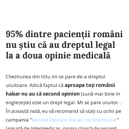
95% dintre pacienții români
nu știu că au dreptul legal
la a doua opinie medicală
Chestiunea din titlu mi se pare de-a dreptul
uluitoare. Adică faptul că
aproape toți românii
habar nu au că second opinion
(sună mai bine în
englezește) este un drept legal. Mi se pare uluitor…
În această notă, eu vă recomand să stați cu ochii pe
campania “
Second Opinion Avizat, nu Improvizat
”
lansată de Intermedicas, prima clinică de second