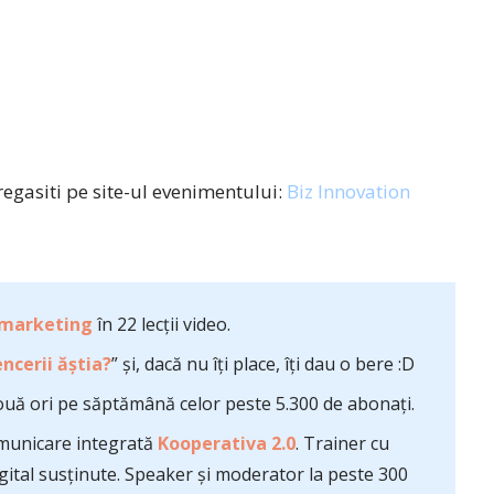
egasiti pe site-ul evenimentului:
Biz Innovation
 marketing
în 22 lecții video.
ncerii ăștia?
” și, dacă nu îți place, îți dau o bere :D
uă ori pe săptămână celor peste 5.300 de abonați.
comunicare integrată
Kooperativa 2.0
. Trainer cu
ital susținute. Speaker și moderator la peste 300