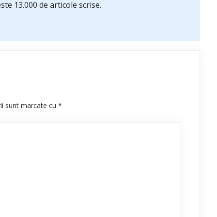
te 13.000 de articole scrise.
rii sunt marcate cu
*