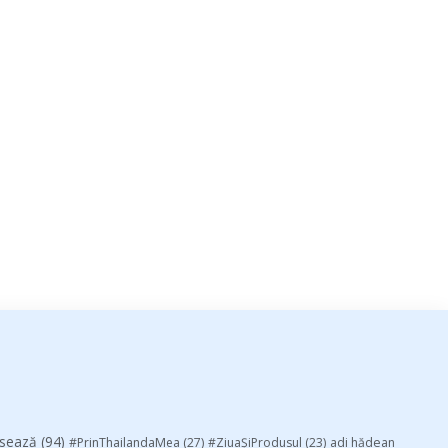
esează
(94)
#PrinThailandaMea
(27)
#ZiuaȘiProdusul
(23)
adi hădean