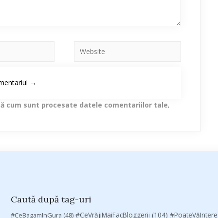
lă cum sunt procesate datele comentariilor tale
.
Caută după tag-uri
#CeVrăjiMaiFacBloggerii
(104)
#CeBagamInGura
(48)
#PoateVăInter