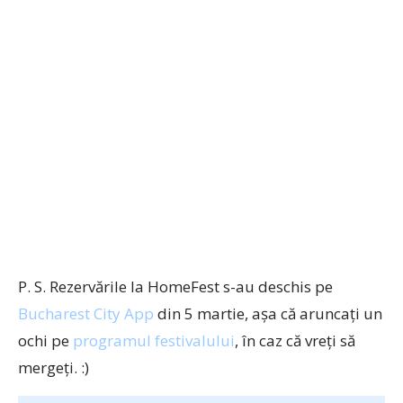
P. S. Rezervările la HomeFest s-au deschis pe
Bucharest City App
din 5 martie, așa că aruncați un
ochi pe
programul festivalului
, în caz că vreți să
mergeți. :)