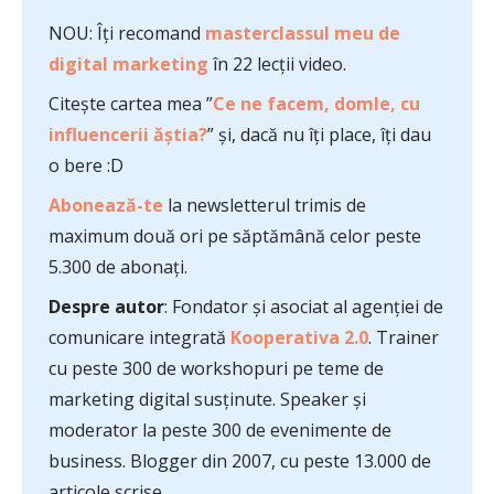
NOU: Îți recomand
masterclassul meu de
digital marketing
în 22 lecții video.
Citește cartea mea ”
Ce ne facem, domle, cu
influencerii ăștia?
” și, dacă nu îți place, îți dau
o bere :D
Abonează-te
la newsletterul trimis de
maximum două ori pe săptămână celor peste
5.300 de abonați.
Despre autor
: Fondator și asociat al agenției de
comunicare integrată
Kooperativa 2.0
. Trainer
cu peste 300 de workshopuri pe teme de
marketing digital susținute. Speaker și
moderator la peste 300 de evenimente de
business. Blogger din 2007, cu peste 13.000 de
articole scrise.