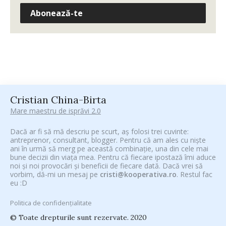
Abonează-te
Cristian China-Birta
Mare maestru de isprăvi 2.0
Dacă ar fi să mă descriu pe scurt, aș folosi trei cuvinte:
antreprenor, consultant, blogger. Pentru că am ales cu niște
ani în urmă să merg pe această combinație, una din cele mai
bune decizii din viața mea. Pentru că fiecare ipostază îmi aduce
noi și noi provocări și beneficii de fiecare dată. Dacă vrei să
vorbim, dă-mi un mesaj pe
cristi@kooperativa.ro
. Restul fac
eu :D
Politica de confidențialitate
© Toate drepturile sunt rezervate. 2020