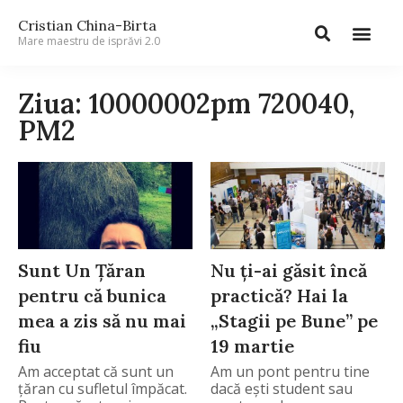
Cristian China-Birta
Mare maestru de isprăvi 2.0
Ziua: 10000002pm 720040,
PM2
Sunt Un Țăran
Nu ți-ai găsit încă
pentru că bunica
practică? Hai la
mea a zis să nu mai
„Stagii pe Bune” pe
fiu
19 martie
Am acceptat că sunt un
Am un pont pentru tine
țăran cu sufletul împăcat.
dacă ești student sau