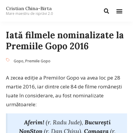
Cristian China-Birta
Mare maestru de isprăvi 2.0
Iată filmele nominalizate la
Premiile Gopo 2016
Gopo
,
Premiile Gopo
A zecea ediție a Premiilor Gopo va avea loc pe 28
martie 2016, iar dintre cele 84 de filme românești
luate în considerare, au fost nominalizate
următoarele:
Aferim!
(r. Radu Jude),
București
NonStop
(r. Dan Chișu),
Comoara
(r.