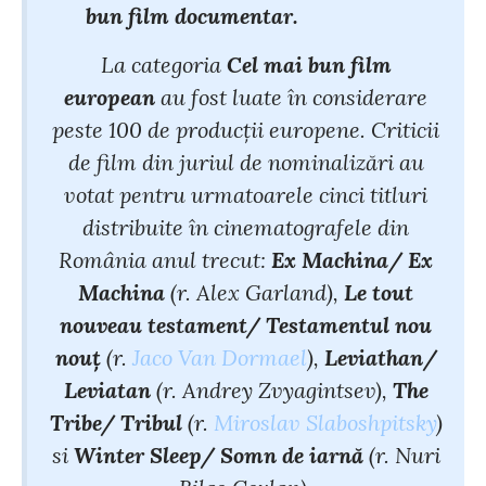
bun film documentar.
La categoria
Cel mai bun film
european
au fost luate în considerare
peste 100 de producții europene. Criticii
de film din juriul de nominalizări au
votat pentru urmatoarele cinci titluri
distribuite în cinematografele din
România anul trecut:
Ex Machina/ Ex
Machina
(r. Alex Garland),
Le tout
nouveau testament/ Testamentul nou
nouţ
(r.
Jaco Van Dormael
),
Leviathan/
Leviatan
(r. Andrey Zvyagintsev),
The
Tribe/ Tribul
(r.
Miroslav Slaboshpitsky
)
si
Winter Sleep/ Somn de iarnă
(r. Nuri