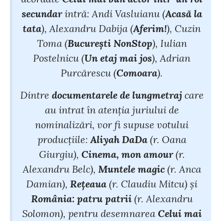
secundar
intră: Andi Vasluianu (
Acasă la
tata
), Alexandru Dabija (
Aferim!
), Cuzin
Toma (
București NonStop
), Iulian
Postelnicu (
Un etaj mai jos
), Adrian
Purcărescu (
Comoara
).
Dintre
documentarele de lungmetraj
care
au intrat în atenția juriului de
nominalizări, vor fi supuse votului
producțiile:
Aliyah DaDa
(r. Oana
Giurgiu),
Cinema, mon amour
(r.
Alexandru Belc),
Muntele magic
(r. Anca
Damian),
Rețeaua
(r. Claudiu Mitcu) și
România: patru patrii
(r. Alexandru
Solomon), pentru desemnarea
Celui mai