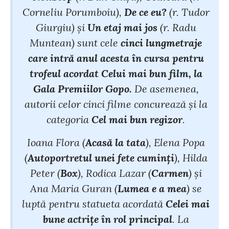
Corneliu Porumboiu),
De ce eu?
(r. Tudor
Giurgiu) și
Un etaj mai jos
(r. Radu
Muntean) sunt cele
cinci lungmetraje
care intră anul acesta în cursa pentru
trofeul acordat
Celui mai bun film
, la
Gala Premiilor Gopo
.
De asemenea,
autorii celor cinci filme concurează și la
categoria
Cel mai bun regizor
.
Ioana Flora (
Acasă la tata
), Elena Popa
(
Autoportretul unei fete cuminți
), Hilda
Peter (
Box
), Rodica Lazar (
Carmen
) și
Ana Maria Guran (
Lumea e a mea
) se
luptă pentru statueta acordată
Celei mai
bune actrițe în rol principal
. La