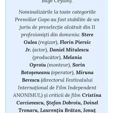
Bilge Ceylan).
Nominalizările la toate categoriile
Premiilor Gopo au fost stabilite de un
juriu de preselecţie alcătuit din 11
profesioniști din domeniu:
Stere
Gulea
(regizor),
Florin Piersic
Jr.
(actor),
Daniel
Mitulescu
(producător),
Melania
Oproiu
(monteur),
Sorin
Botoșeneanu
(operator),
Miruna
Berescu
(directorul Festivalului
Internațional de Film Independent
ANONIMUL) și criticii de film
Cristina
Corciovescu, Ștefan Dobroiu, Doinel
Tronaru, Laurențiu Brătan, Ionuț