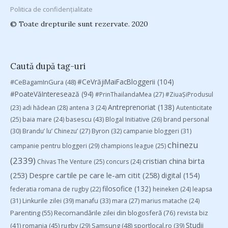
Politica de confidențialitate
© Toate drepturile sunt rezervate. 2020
Caută după tag-uri
#CeVrăjiMaiFacBloggerii
(104)
#CeBagamInGura
(48)
#PoateVăInteresează
(94)
#PrinThailandaMea
(27)
#ZiuaȘiProdusul
Antreprenoriat
(138)
(23)
adi hădean
(28)
antena 3
(24)
Autenticitate
basescu
(43)
(25)
baia mare
(24)
Blogal Initiative
(26)
brand personal
(30)
Brandu’ lu’ Chinezu’
(27)
Byron
(32)
campanie bloggeri
(31)
chinezu
campanie pentru bloggeri
(29)
champions league
(25)
(2339)
cristian china birta
Chivas The Venture
(25)
concurs
(24)
(253)
Despre cartile pe care le-am citit
(258)
digital
(154)
filosofice
(132)
federatia romana de rugby
(22)
heineken
(24)
leapsa
(31)
Linkurile zilei
(39)
manafu
(33)
mara
(27)
marius matache
(24)
Parenting
(55)
Recomandările zilei din blogosferă
(76)
revista biz
Studii
(41)
romania
(45)
Samsung
(48)
rugby
(29)
sportlocal.ro
(39)