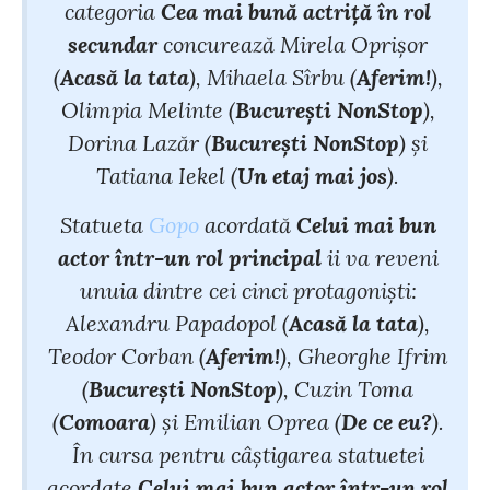
categoria
Cea mai bună actriță în rol
secundar
concurează Mirela Oprișor
(
Acasă la tata
), Mihaela Sîrbu (
Aferim!
),
Olimpia Melinte (
București NonStop
),
Dorina Lazăr (
București NonStop
) și
Tatiana Iekel (
Un etaj mai jos
).
Statueta
Gopo
acordată
Celui mai bun
actor într-un rol principal
ii va reveni
unuia dintre cei cinci protagoniști:
Alexandru Papadopol (
Acasă la tata
),
Teodor Corban (
Aferim!
), Gheorghe Ifrim
(
București NonStop
), Cuzin Toma
(
Comoara
) și Emilian Oprea (
De ce eu?
).
În cursa pentru câștigarea statuetei
acordate
Celui mai bun actor într-un rol