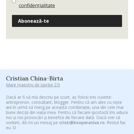
confidențialitate
Abonează-te
Cristian China-Birta
Mare maestru de isprăvi 2.0
Dacă ar fi să mă descriu pe scurt, aș folosi trei cuvinte:
antreprenor, consultant, blogger. Pentru că am ales cu niște
ani în urmă să merg pe această combinație, una din cele mai
bune decizii din viața mea. Pentru că fiecare ipostază îmi aduce
noi și noi provocări și beneficii de fiecare dată. Dacă vrei să
vorbim, dă-mi un mesaj pe
cristi@kooperativa.ro
. Restul fac
eu :D