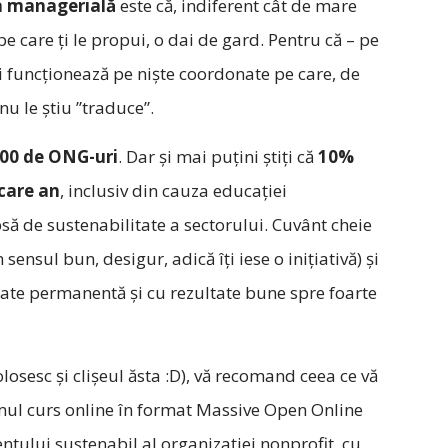
a managerială
este că, indiferent cât de mare
pe care ți le propui, o dai de gard. Pentru că – pe
ri funcționează pe niște coordonate pe care, de
u le știu ”traduce”.
000 de ONG-uri
. Dar și mai puțini știți că
10%
ecare an
, inclusiv din cauza educației
să de sustenabilitate a sectorului. Cuvânt cheie
 sensul bun, desigur, adică îți iese o inițiativă) și
vitate permanentă și cu rezultate bune spre foarte
losesc și clișeul ăsta :D), vă recomand ceea ce vă
imul curs online în format Massive Open Online
lui sustenabil al organizației nonprofit, cu