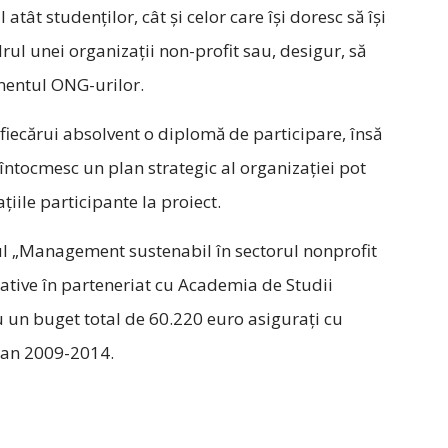
 atât studenților, cât și celor care își doresc să își
rul unei organizații non-profit sau, desigur, să
entul ONG-urilor.
 fiecărui absolvent o diplomă de participare, însă
 întocmesc un plan strategic al organizației pot
țiile participante la proiect.
l „Management sustenabil în sectorul nonprofit
ative în parteneriat cu Academia de Studii
 un buget total de 60.220 euro asigurați cu
ean 2009-2014.