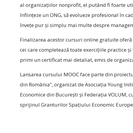
al organizațiilor nonprofit, el putând fi foarte util
înființeze un ONG, să evolueze profesional în cad
învețe pur și simplu mai multe despre managem
Finalizarea acestor cursuri online gratuite oferă
cei care completează toate exercițiile practice și
primi un certificat mai detaliat, emis de organiza
Lansarea cursului MOOC face parte din proiectu
din România”, organizat de Asociația Young Initi
Economice din București și Federația VOLUM, cu
sprijinul Granturilor Spațiului Economic Europ