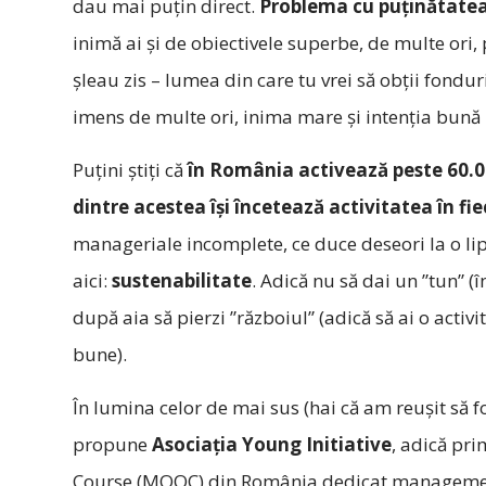
dau mai puțin direct.
Problema cu puținătate
inimă ai și de obiectivele superbe, de multe ori, 
șleau zis – lumea din care tu vrei să obții fondu
imens de multe ori, inima mare și intenția bună n
Puțini știți că
în România activează peste 60.
dintre acestea își încetează activitatea în fi
manageriale incomplete, ce duce deseori la o lip
aici:
sustenabilitate
. Adică nu să dai un ”tun” (în
după aia să pierzi ”războiul” (adică să ai o acti
bune).
În lumina celor de mai sus (hai că am reușit să fo
propune
Asociația Young Initiative
, adică pr
Course (MOOC) din România dedicat managementu