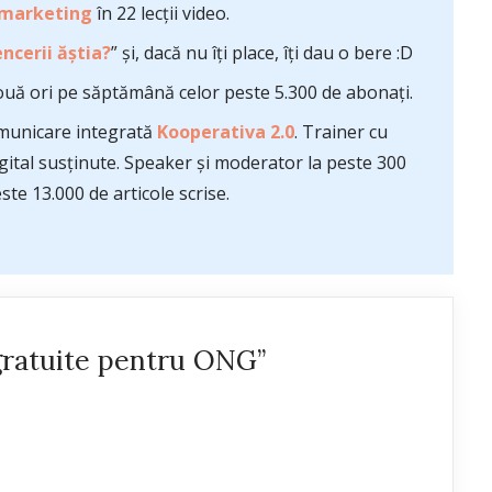
 marketing
în 22 lecții video.
ncerii ăștia?
” și, dacă nu îți place, îți dau o bere :D
uă ori pe săptămână celor peste 5.300 de abonați.
comunicare integrată
Kooperativa 2.0
. Trainer cu
ital susținute. Speaker și moderator la peste 300
te 13.000 de articole scrise.
gratuite pentru ONG”