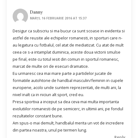
Danny
MARȚI, 16 FEBRUARIE 2016 AT 15:37
Desigur ca subscriu si ma bucur ca sunt scoase in evidenta si
astfel de reusite ale echipelor romanesti, in sporturi care n-
au legatura cu fotbalul, cel atat de mediatizat. Cu atat de mult
ceea ce s-a intamplat duminica, aceste doua victorii smulse
pe final, este cu totul iesit din comun in sportul romanesc,
marcat de multe ori de esecuri dramatice.
Eu urmaresc cea mai mare parte a partidelor jucate de
formatiile autohtone de handbal masculin/feminin in cupele
europene, acolo unde suntem reprezentati, de multi ani, la
nivel inalt ca in niciun alt sport, cred eu.
Presa sportiva a inceput sa dea ceva mai multa importanta
evolutiilor romanesti de pe semicerc, in ultimii ani, pe fondul
rezultatelor constant bune.
Am spus-o mai demult, handbalul merita un vot de incredere
din partea noastra, unul pe termen lung.
Reply