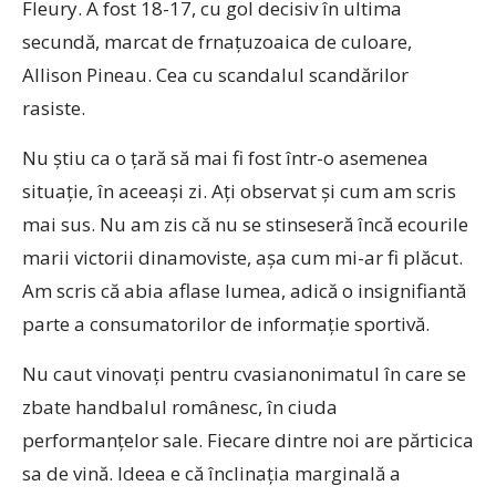
Fleury. A fost 18-17, cu gol decisiv în ultima
secundă, marcat de frnațuzoaica de culoare,
Allison Pineau. Cea cu scandalul scandărilor
rasiste.
Nu știu ca o țară să mai fi fost într-o asemenea
situație, în aceeași zi. Ați observat și cum am scris
mai sus. Nu am zis că nu se stinseseră încă ecourile
marii victorii dinamoviste, așa cum mi-ar fi plăcut.
Am scris că abia aflase lumea, adică o insignifiantă
parte a consumatorilor de informație sportivă.
Nu caut vinovați pentru cvasianonimatul în care se
zbate handbalul românesc, în ciuda
performanțelor sale. Fiecare dintre noi are părticica
sa de vină. Ideea e că înclinația marginală a