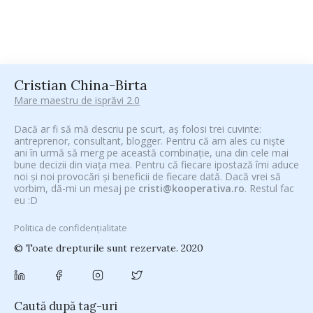
Cristian China-Birta
Mare maestru de isprăvi 2.0
Dacă ar fi să mă descriu pe scurt, aș folosi trei cuvinte:
antreprenor, consultant, blogger. Pentru că am ales cu niște
ani în urmă să merg pe această combinație, una din cele mai
bune decizii din viața mea. Pentru că fiecare ipostază îmi aduce
noi și noi provocări și beneficii de fiecare dată. Dacă vrei să
vorbim, dă-mi un mesaj pe
cristi@kooperativa.ro
. Restul fac
eu :D
Politica de confidențialitate
© Toate drepturile sunt rezervate. 2020
Caută după tag-uri