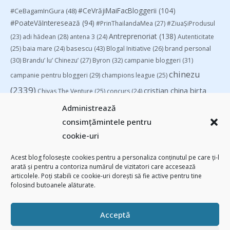
#CeVrăjiMaiFacBloggerii
(104)
#CeBagamInGura
(48)
#PoateVăInteresează
(94)
#PrinThailandaMea
(27)
#ZiuaȘiProdusul
Antreprenoriat
(138)
(23)
adi hădean
(28)
antena 3
(24)
Autenticitate
basescu
(43)
(25)
baia mare
(24)
Blogal Initiative
(26)
brand personal
(30)
Brandu’ lu’ Chinezu’
(27)
Byron
(32)
campanie bloggeri
(31)
chinezu
campanie pentru bloggeri
(29)
champions league
(25)
(2339)
cristian china birta
Chivas The Venture
(25)
concurs
(24)
(253)
Despre cartile pe care le-am citit
(258)
digital
(154)
Administrează
filosofice
(132)
federatia romana de rugby
(22)
heineken
(24)
leapsa
consimțămintele pentru
(31)
Linkurile zilei
(39)
manafu
(33)
mara
(27)
marius matache
(24)
cookie-uri
Parenting
(55)
Recomandările zilei din blogosferă
(76)
revista biz
Studii
(41)
romania
(45)
Samsung
(48)
rugby
(29)
sportlocal.ro
(39)
Acest blog folosește cookies pentru a personaliza conținutul pe care ți-l
arată și pentru a contoriza numărul de vizitatori care accesează
(112)
utile
(139)
TIFF
(30)
top 10
(36)
Trompeta lui Eustachio
(28)
articolele. Poți stabili ce cookie-uri dorești să fie active pentru tine
vodafone
(51)
folosind butoanele alăturate.
Acceptă