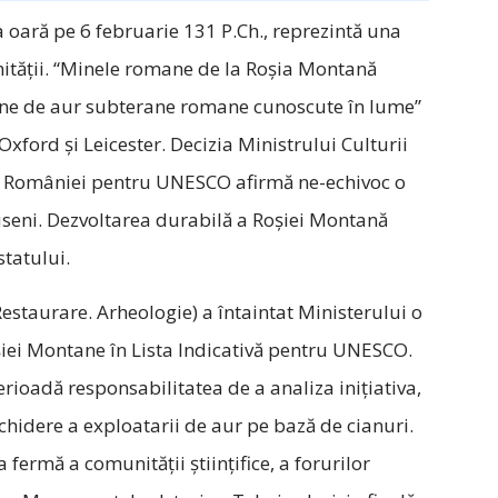
a oară pe 6 februarie 131 P.Ch., reprezintă una
ității. “Minele romane de la Roşia Montană
mine de aur subterane romane cunoscute în lume”
 Oxford și Leicester. Decizia Ministrului Culturii
 a României pentru UNESCO afirmă ne-echivoc o
puseni. Dezvoltarea durabilă a Roșiei Montană
statului.
estaurare. Arheologie) a întaintat Ministerului o
ei Montane în Lista Indicativă pentru UNESCO.
perioadă responsabilitatea de a analiza inițiativa,
hidere a exploatarii de aur pe bază de cianuri.
fermă a comunității științifice, a forurilor