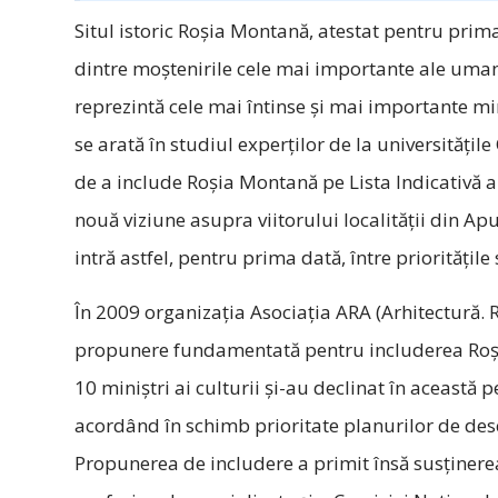
Situl istoric Roșia Montană, atestat pentru prim
dintre moștenirile cele mai importante ale uman
reprezintă cele mai întinse şi mai importante 
se arată în studiul experților de la universitățile
de a include Roșia Montană pe Lista Indicativă
nouă viziune asupra viitorului localității din A
intră astfel, pentru prima dată, între prioritățile 
În 2009 organizația Asociația ARA (Arhitectură. R
propunere fundamentată pentru includerea Roși
10 miniștri ai culturii și-au declinat în această 
acordând în schimb prioritate planurilor de desc
Propunerea de includere a primit însă susținerea 