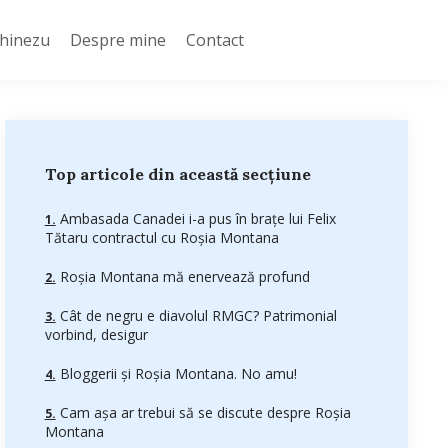
Chinezu
Despre mine
Contact
Top articole din această secțiune
Ambasada Canadei i-a pus în braţe lui Felix
Tătaru contractul cu Roşia Montana
Roşia Montana mă enervează profund
Cât de negru e diavolul RMGC? Patrimonial
vorbind, desigur
Bloggerii şi Roşia Montana. No amu!
Cam așa ar trebui să se discute despre Roșia
Montana