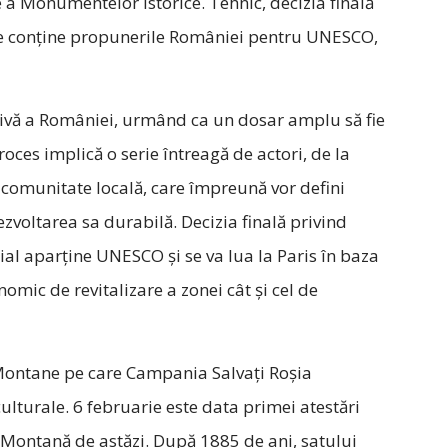
e a Monumentelor Istorice. Tehnic, decizia finală
 ce conține propunerile României pentru UNESCO,
tivă a României, urmând ca un dosar amplu să fie
oces implică o serie întreagă de actori, de la
 și comunitate locală, care împreună vor defini
dezvoltarea sa durabilă. Decizia finală privind
l aparține UNESCO și se va lua la Paris în baza
omic de revitalizare a zonei cât și cel de
i Montane pe care Campania Salvați Roșia
lturale. 6 februarie este data primei atestări
Montană de astăzi. După 1885 de ani, satului