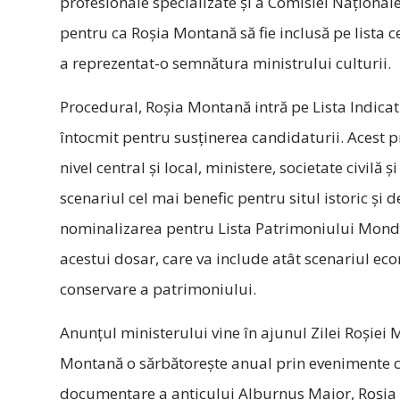
profesionale specializate și a Comisiei Național
pentru ca Roșia Montană să fie inclusă pe lista
a reprezentat-o semnătura ministrului culturii.
Procedural, Roșia Montană intră pe Lista Indica
întocmit pentru susținerea candidaturii. Acest pr
nivel central și local, ministere, societate civilă
scenariul cel mai benefic pentru situl istoric și 
nominalizarea pentru Lista Patrimoniului Mondia
acestui dosar, care va include atât scenariul econ
conservare a patrimoniului.
Anunțul ministerului vine în ajunul Zilei Roșie
Montană o sărbătorește anual prin evenimente cu
documentare a anticului Alburnus Maior, Roșia 