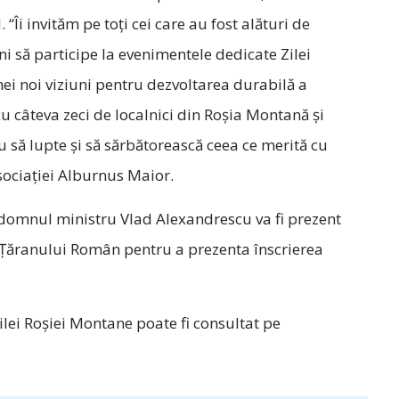
“Îi invităm pe toți cei care au fost alături de
i să participe la evenimentele dedicate Zilei
nei noi viziuni pentru dezvoltarea durabilă a
 cu câteva zeci de localnici din Roșia Montană și
iu să lupte și să sărbătorească ceea ce merită cu
sociației Alburnus Maior.
ă domnul ministru Vlad Alexandrescu va fi prezent
 Țăranului Român pentru a prezenta înscrierea
lei Roșiei Montane poate fi consultat pe