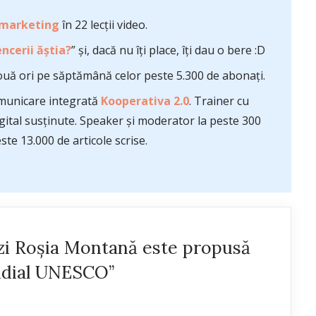
 marketing
în 22 lecții video.
ncerii ăștia?
” și, dacă nu îți place, îți dau o bere :D
uă ori pe săptămână celor peste 5.300 de abonați.
comunicare integrată
Kooperativa 2.0
. Trainer cu
ital susținute. Speaker și moderator la peste 300
te 13.000 de articole scrise.
i Roșia Montană este propusă
ndial UNESCO”