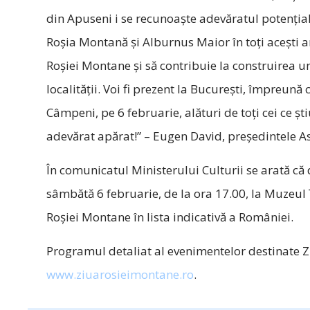
din Apuseni i se recunoaște adevăratul potențial. 
Roșia Montană și Alburnus Maior în toți acești an
Roșiei Montane și să contribuie la construirea u
localității. Voi fi prezent la București, împreună
Câmpeni, pe 6 februarie, alături de toți cei ce șt
adevărat apărat!” – Eugen David, președintele A
În comunicatul Ministerului Culturii se arată c
sâmbătă 6 februarie, de la ora 17.00, la Muzeul
Roșiei Montane în lista indicativă a României.
Programul detaliat al evenimentelor destinate Zi
www.ziuarosieimontane.ro
.