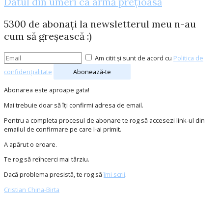
Datul din umeri ca armă prețioasă
5300 de abonați la newsletterul meu n-au
cum să greșească :)
Am citit și sunt de acord cu
Politica de
confidențialitate
Abonează-te
Abonarea este aproape gata!
Mai trebuie doar să îți confirmi adresa de email.
Pentru a completa procesul de abonare te rog să accesezi link-ul din
emailul de confirmare pe care l-ai primit.
A apărut o eroare.
Te rog să reîncerci mai târziu.
Dacă problema presistă, te rog să
îmi scrii
.
Cristian China-Birta