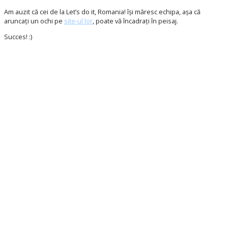
Am auzit că cei de la Let’s do it, Romania! își măresc echipa, așa că
aruncați un ochi pe
site-ul lor
, poate vă încadrați în peisaj.
Succes! :)