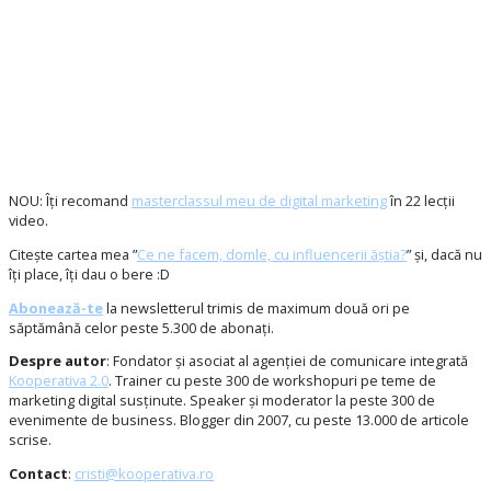
NOU: Îți recomand
masterclassul meu de digital marketing
în 22 lecții
video.
Citește cartea mea ”
Ce ne facem, domle, cu influencerii ăștia?
” și, dacă nu
îți place, îți dau o bere :D
Abonează-te
la newsletterul trimis de maximum două ori pe
săptămână celor peste 5.300 de abonați.
Despre autor
: Fondator și asociat al agenției de comunicare integrată
Kooperativa 2.0
. Trainer cu peste 300 de workshopuri pe teme de
marketing digital susținute. Speaker și moderator la peste 300 de
evenimente de business. Blogger din 2007, cu peste 13.000 de articole
scrise.
Contact
:
cristi@kooperativa.ro