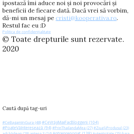
ipostază îmi aduce noi și noi provocări și
beneficii de fiecare dată. Dacă vrei să vorbim,
dă-mi un mesaj pe
cristi@kooperativa.ro
.
Restul fac eu :D
Politica de confidențialitate
© Toate drepturile sunt rezervate.
2020
Caută după tag-uri
#CeVrăjiMaiFacBloggerii
(104)
#CeBagamInGura
(48)
#PoateVăInteresează
(94)
#PrinThailandaMea
(27)
#ZiuaȘiProdusul
(23)
Antreprenoriat
(138)
adi hădean
(28)
antena 3
(24)
Autenticitate
(25)
baia