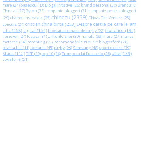
basescu
(43)
mare
(24)
Blogal Initiative
(26)
brand personal
(30)
Brandu’ lu’
Chinezu’
(27)
Byron
(32)
campanie bloggeri
(31)
campanie pentru bloggeri
chinezu
(2339)
(29)
champions league
(25)
Chivas The Venture
(25)
cristian china birta
(253)
Despre cartile pe care le-am
concurs
(24)
citit
(258)
digital
(154)
filosofice
(132)
federatia romana de rugby
(22)
heineken
(24)
leapsa
(31)
Linkurile zilei
(39)
manafu
(33)
mara
(27)
marius
Parenting
(55)
Recomandările zilei din blogosferă
(76)
matache
(24)
revista biz
(41)
romania
(45)
Samsung
(48)
rugby
(29)
sportlocal.ro
(39)
Studii
(112)
utile
(139)
TIFF
(30)
top 10
(36)
Trompeta lui Eustachio
(28)
vodafone
(51)