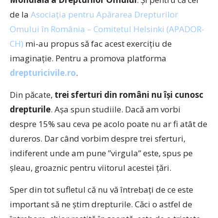
de la
Asociația pentru Apărarea Drepturilor
Omului în România – Comitetul Helsinki (APADOR-
CH)
mi-au propus să fac acest exercițiu de
imaginație. Pentru a promova platforma
drepturicivile.ro
.
Din păcate,
trei sferturi din români nu își cunosc
drepturile
. Așa spun studiile. Dacă am vorbi
despre 15% sau ceva pe acolo poate nu ar fi atât de
dureros. Dar când vorbim despre trei sferturi,
indiferent unde am pune ”virgula” este, spus pe
șleau, groaznic pentru viitorul acestei țări.
Sper din tot sufletul că nu vă întrebați de ce este
important să ne știm drepturile. Căci o astfel de