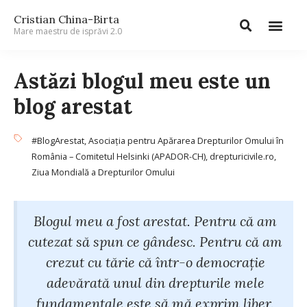
Cristian China-Birta
Mare maestru de isprăvi 2.0
Astăzi blogul meu este un
blog arestat
#BlogArestat
,
Asociația pentru Apărarea Drepturilor Omului în
România – Comitetul Helsinki (APADOR-CH)
,
drepturicivile.ro
,
Ziua Mondială a Drepturilor Omului
Blogul meu a fost arestat. Pentru că am
cutezat să spun ce gândesc. Pentru că am
crezut cu tărie că într-o democrație
adevărată unul din drepturile mele
fundamentale este să mă exprim liber.