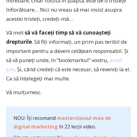
întrebare, chiar rostită în șoaptă, este de o tristețe
înfiorătoare… Nici nu vreau să mai insist asupra
acestei tristeți, credeți-mă…
Vă invit
să vă faceți timp să vă cunoașteți
drepturile
. Să fiți informați, un prim pas teribil de
important pentru a deveni cetățean responsabil. Și
să vă puneți unde, în ”bookmarkul” vostru,
acest
site
. Și, când credeți că este necesar, să reveniți la el.
Ca să înțelegeți mai multe.
Vă mulțumesc.
NOU: Îți recomand
masterclassul meu de
digital marketing
în 22 lecții video.