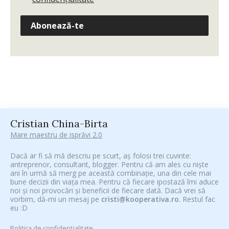
Abonează-te
Cristian China-Birta
Mare maestru de isprăvi 2.0
Dacă ar fi să mă descriu pe scurt, aș folosi trei cuvinte:
antreprenor, consultant, blogger. Pentru că am ales cu niște
ani în urmă să merg pe această combinație, una din cele mai
bune decizii din viața mea. Pentru că fiecare ipostază îmi aduce
noi și noi provocări și beneficii de fiecare dată. Dacă vrei să
vorbim, dă-mi un mesaj pe
cristi@kooperativa.ro
. Restul fac
eu :D
Politica de confidențialitate