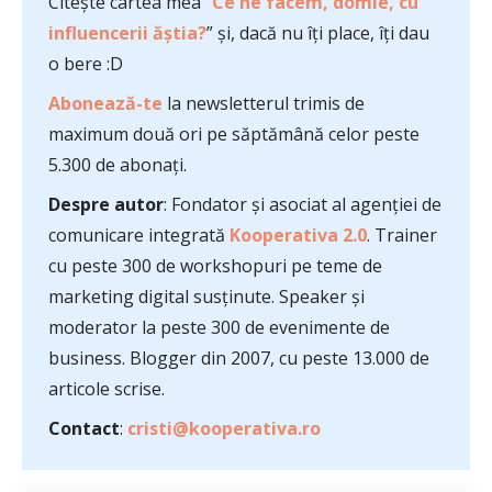
Citește cartea mea ”
Ce ne facem, domle, cu
influencerii ăștia?
” și, dacă nu îți place, îți dau
o bere :D
Abonează-te
la newsletterul trimis de
maximum două ori pe săptămână celor peste
5.300 de abonați.
Despre autor
: Fondator și asociat al agenției de
comunicare integrată
Kooperativa 2.0
. Trainer
cu peste 300 de workshopuri pe teme de
marketing digital susținute. Speaker și
moderator la peste 300 de evenimente de
business. Blogger din 2007, cu peste 13.000 de
articole scrise.
Contact
:
cristi@kooperativa.ro