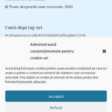
© Toate drepturile sunt rezervate. 2020
Caută după tag-uri
#CeVrăjiMaiFacBloggerii
(104)
#CeBagamInGura
(48)
#PoateVăInteresează
(94)
#PrinThailandaMea
(27)
#ZiuaȘiProdusul
Administrează
Antreprenoriat
(138)
(23)
adi hădean
(28)
antena 3
(24)
Autenticitate
consimțămintele pentru
basescu
(43)
(25)
baia mare
(24)
Blogal Initiative
(26)
brand personal
cookie-uri
(30)
Brandu’ lu’ Chinezu’
(27)
Byron
(32)
campanie bloggeri
(31)
chinezu
campanie pentru bloggeri
(29)
champions league
(25)
Acest blog folosește cookies pentru a personaliza conținutul pe care ți-l
arată și pentru a contoriza numărul de vizitatori care accesează
(2339)
cristian china birta
Chivas The Venture
(25)
concurs
(24)
articolele. Poți stabili ce cookie-uri dorești să fie active pentru tine
(253)
Despre cartile pe care le-am citit
(258)
digital
(154)
folosind butoanele alăturate.
filosofice
(132)
federatia romana de rugby
(22)
heineken
(24)
leapsa
(31)
Linkurile zilei
(39)
manafu
(33)
mara
(27)
marius matache
(24)
Acceptă
Parenting
(55)
Recomandările zilei din blogosferă
(76)
revista biz
Studii
(41)
romania
(45)
Samsung
(48)
rugby
(29)
sportlocal.ro
(39)
Refuză
(112)
utile
(139)