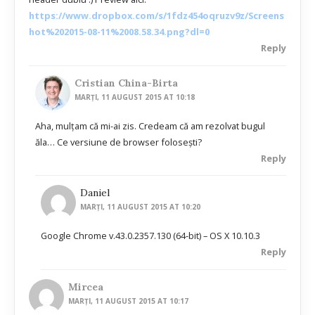
https://www.dropbox.com/s/1fdz454oqruzv9z/Screens
hot%202015-08-11%2008.58.34.png?dl=0
Reply
Cristian China-Birta
MARȚI, 11 AUGUST 2015 AT 10:18
Aha, mulțam că mi-ai zis. Credeam că am rezolvat bugul
ăla… Ce versiune de browser folosești?
Reply
Daniel
MARȚI, 11 AUGUST 2015 AT 10:20
Google Chrome v.43.0.2357.130 (64-bit) – OS X 10.10.3
Reply
Mircea
MARȚI, 11 AUGUST 2015 AT 10:17