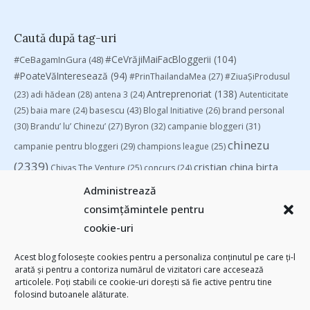
Caută după tag-uri
#CeVrăjiMaiFacBloggerii
(104)
#CeBagamInGura
(48)
#PoateVăInteresează
(94)
#PrinThailandaMea
(27)
#ZiuaȘiProdusul
Antreprenoriat
(138)
(23)
adi hădean
(28)
antena 3
(24)
Autenticitate
basescu
(43)
(25)
baia mare
(24)
Blogal Initiative
(26)
brand personal
(30)
Brandu’ lu’ Chinezu’
(27)
Byron
(32)
campanie bloggeri
(31)
chinezu
campanie pentru bloggeri
(29)
champions league
(25)
(2339)
cristian china birta
Chivas The Venture
(25)
concurs
(24)
(253)
Despre cartile pe care le-am citit
(258)
digital
(154)
Administrează
filosofice
(132)
federatia romana de rugby
(22)
heineken
(24)
leapsa
consimțămintele pentru
(31)
Linkurile zilei
(39)
manafu
(33)
mara
(27)
marius matache
(24)
cookie-uri
Parenting
(55)
Recomandările zilei din blogosferă
(76)
revista biz
Studii
(41)
romania
(45)
Samsung
(48)
rugby
(29)
sportlocal.ro
(39)
Acest blog folosește cookies pentru a personaliza conținutul pe care ți-l
arată și pentru a contoriza numărul de vizitatori care accesează
(112)
utile
(139)
TIFF
(30)
top 10
(36)
Trompeta lui Eustachio
(28)
articolele. Poți stabili ce cookie-uri dorești să fie active pentru tine
vodafone
(51)
folosind butoanele alăturate.