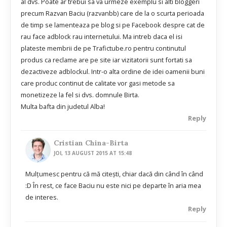
al dvs. Poate ar trebui sa va urmeze exemplu si alti bloggeri
precum Razvan Baciu (razvanbb) care de la o scurta perioada
de timp se lamenteaza pe blog si pe Facebook despre cat de
rau face adblock rau internetului. Ma intreb daca el isi
plateste membrii de pe Trafictube.ro pentru continutul
produs ca reclame are pe site iar vizitatorii sunt fortati sa
dezactiveze adblockul. Intr-o alta ordine de idei oamenii buni
care produc continut de calitate vor gasi metode sa
monetizeze la fel si dvs. domnule Birta.
Multa bafta din judetul Alba!
Reply
Cristian China-Birta
JOI, 13 AUGUST 2015 AT 15:48
Mulțumesc pentru că mă citești, chiar dacă din când în când
:D În rest, ce face Baciu nu este nici pe departe în aria mea
de interes.
Reply