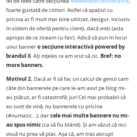
fel de feed către secțiunea
#WeekendDeRomânia
,
foarte gustată de cititori. Astfel că spațiul cu
pricina ar fi mult mai bine utilizat, desigur. Inclusiv
în sistem de ofertă pentru clienți, dacă vreți (asta
apropo de ce ziceam cu fair). Adică să pun în locul
unui banner
o secțiune interactivă powered by
brandul X
. Ați înțeles ce am vrut să zic.
Bref: no
more banners.
Motivul 2.
Dacă ar fi să fac un calcul de genul cam
câte din bannerele pe care le-am avut pe blog mi-
au plăcut, ar fi catastrofă, jur! Cel mai probabil că
eu sunt de vină, nu bannerele cu pricina
(#numazic…), dar
cele mai multe bannere nu mi-
au spus nimic
(ca să fiu blând). Și am văzut că nici
vouă nu prea vă plac. Așa că, am tras abrupt