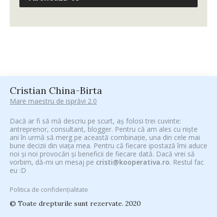
Cristian China-Birta
Mare maestru de isprăvi 2.0
Dacă ar fi să mă descriu pe scurt, aș folosi trei cuvinte:
antreprenor, consultant, blogger. Pentru că am ales cu niște
ani în urmă să merg pe această combinație, una din cele mai
bune decizii din viața mea. Pentru că fiecare ipostază îmi aduce
noi și noi provocări și beneficii de fiecare dată. Dacă vrei să
vorbim, dă-mi un mesaj pe
cristi@kooperativa.ro
. Restul fac
eu :D
Politica de confidențialitate
© Toate drepturile sunt rezervate. 2020