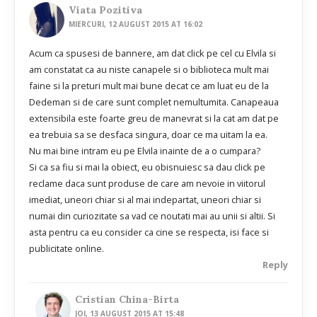
Viata Pozitiva
MIERCURI, 12 AUGUST 2015 AT 16:02
Acum ca spusesi de bannere, am dat click pe cel cu Elvila si
am constatat ca au niste canapele si o biblioteca mult mai
faine si la preturi mult mai bune decat ce am luat eu de la
Dedeman si de care sunt complet nemultumita. Canapeaua
extensibila este foarte greu de manevrat si la cat am dat pe
ea trebuia sa se desfaca singura, doar ce ma uitam la ea.
Nu mai bine intram eu pe Elvila inainte de a o cumpara?
Si ca sa fiu si mai la obiect, eu obisnuiesc sa dau click pe
reclame daca sunt produse de care am nevoie in viitorul
imediat, uneori chiar si al mai indepartat, uneori chiar si
numai din curiozitate sa vad ce noutati mai au unii si altii. Si
asta pentru ca eu consider ca cine se respecta, isi face si
publicitate online.
Reply
Cristian China-Birta
JOI, 13 AUGUST 2015 AT 15:48