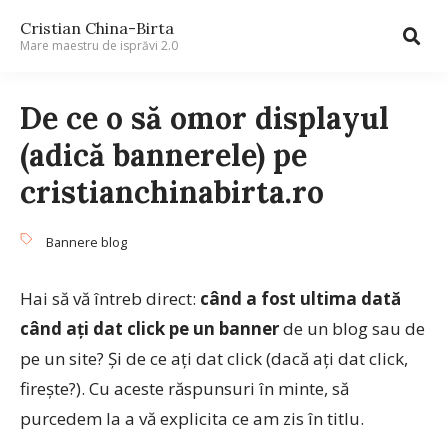
Cristian China-Birta
Mare maestru de isprăvi 2.0
De ce o să omor displayul
(adică bannerele) pe
cristianchinabirta.ro
Bannere blog
Hai să vă întreb direct:
când a fost ultima dată
când ați dat click pe un banner
de un blog sau de
pe un site? Și de ce ați dat click (dacă ați dat click,
firește?). Cu aceste răspunsuri în minte, să
purcedem la a vă explicita ce am zis în titlu.