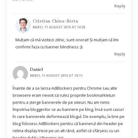
Reply
Cristian China-Birta
MARȚI, 11 AUGUST 2015 AT 10:05
Mulțam că mă vizitezi zilnic, sunt onorat! Și mulțam că îmi
confirmi faza cu banner blindness :))
Reply
Daniel
MARȚI, 11 AUGUST 2015 AT 10:11
Înainte de a se lansa AdBlockers pentru Chrome sau alte
browsere eram nevoit să rulez propriile bookmarkleturi
pentru a șterge bannerele de pe siteuri. Nu am nimic
împotriva bloggerilor ce au bannere pe blog, însă sunt cazuri
în care bannerele deformează blogul. De exemplu, la tine pe
blog folosesc AdBlockers pentru că bannerul din header pe
retina display trece pe un alt rând, astfel că sfârșesc cu un
header dublu :) Preview aici: