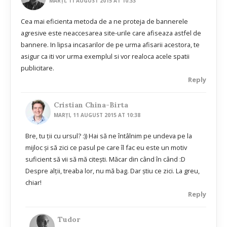
MARȚI, 11 AUGUST 2015 AT 10:33
Cea mai eficienta metoda de a ne proteja de bannerele
agresive este neaccesarea site-urile care afiseaza astfel de
bannere. In lipsa incasarilor de pe urma afisarii acestora, te
asigur ca iti vor urma exemplul si vor realoca acele spatii
publicitare.
Reply
Cristian China-Birta
MARȚI, 11 AUGUST 2015 AT 10:38
Bre, tu ții cu ursul? :)) Hai să ne întâlnim pe undeva pe la
mijloc și să zici ce pasul pe care îl fac eu este un motiv
suficient să vii să mă citești. Măcar din când în când :D
Despre alții, treaba lor, nu mă bag. Dar știu ce zici. La greu,
chiar!
Reply
Tudor