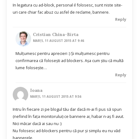
In legatura cu ad-block, personal il folosesc, sunt niste site-
uri care chiar fac abuz cu asfel de reclame, bannere.
Reply
Cristian China-Birta
MARȚI, 11 AUGUST 2015 AT 9:46
Mulțumesc pentru aprecieri :) Și mulțumesc pentru
confirmarea că folosești ad blockers. Așa cum știu că multă
lume folosește…
Reply
Ioana
MARȚI, 11 AUGUST 2015 AT 9:56
Intru în fiecare zi pe blogul tău dar dacă m-ai fi pus să spun
(nefiind în fața monitorului) ce bannere ai, habar n-aș fi avut.
Nici măcar dacă ai sau nu :)
Nu folosesc ad-blockers pentru că pur și simplu eu nu văd
bannerele.