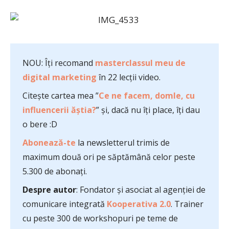
NOU: Îți recomand
masterclassul meu de
digital marketing
în 22 lecții video.
Citește cartea mea ”
Ce ne facem, domle, cu
influencerii ăștia?
” și, dacă nu îți place, îți dau
o bere :D
Abonează-te
la newsletterul trimis de
maximum două ori pe săptămână celor peste
5.300 de abonați.
Despre autor
: Fondator și asociat al agenției de
comunicare integrată
Kooperativa 2.0
. Trainer
cu peste 300 de workshopuri pe teme de