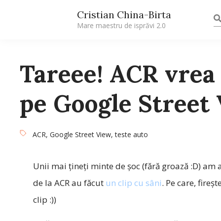
Cristian China-Birta
Mare maestru de isprăvi 2.0
Tareee! ACR vrea 
pe Google Street 
ACR
,
Google Street View
,
teste auto
Unii mai țineți minte de șoc (fără groază :D) am
de la ACR au făcut
un clip cu sâni
. Pe care, fire
clip :))