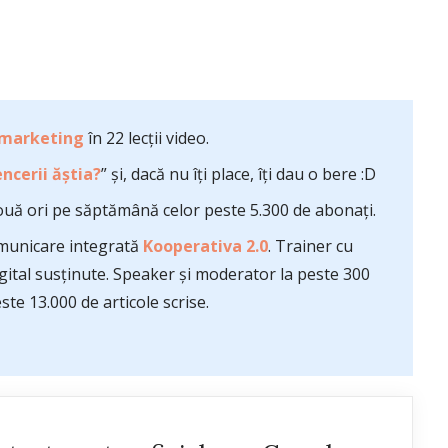
 marketing
în 22 lecții video.
ncerii ăștia?
” și, dacă nu îți place, îți dau o bere :D
uă ori pe săptămână celor peste 5.300 de abonați.
comunicare integrată
Kooperativa 2.0
. Trainer cu
ital susținute. Speaker și moderator la peste 300
te 13.000 de articole scrise.