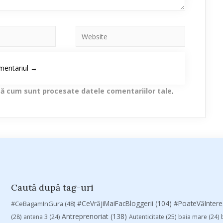
lă cum sunt procesate datele comentariilor tale
.
Caută după tag-uri
#CeVrăjiMaiFacBloggerii
(104)
#CeBagamInGura
(48)
#PoateVăInter
Antreprenoriat
(138)
(28)
antena 3
(24)
Autenticitate
(25)
baia mare
(24)