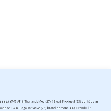
esează
(94)
#PrinThailandaMea
(27)
#ZiuaȘiProdusul
(23)
adi hădean
basescu
(43)
Blogal Initiative
(26)
brand personal
(30)
Brandu’ lu’