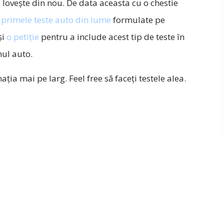
 lovește din nou. De data aceasta cu o chestie
:
primele teste auto din lume
formulate pe
și
o petiție
pentru a include acest tip de teste în
ul auto.
ația mai pe larg. Feel free să faceți testele alea.