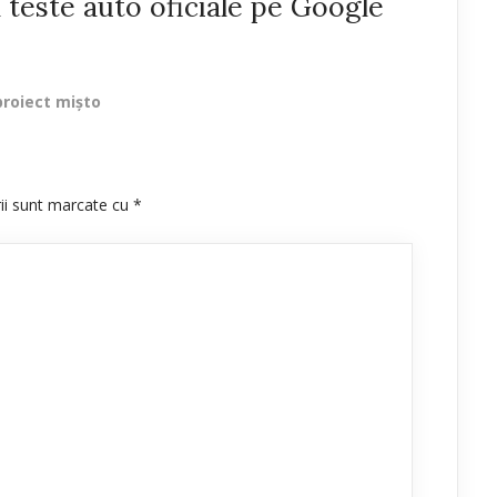
 teste auto oficiale pe Google
proiect mișto
rii sunt marcate cu
*