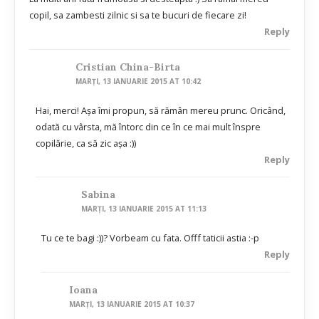
copil, sa zambesti zilnic si sa te bucuri de fiecare zi!
Reply
Cristian China-Birta
MARȚI, 13 IANUARIE 2015 AT 10:42
Hai, merci! Aşa îmi propun, să rămân mereu prunc. Oricând,
odată cu vârsta, mă întorc din ce în ce mai mult înspre
copilărie, ca să zic aşa :))
Reply
Sabina
MARȚI, 13 IANUARIE 2015 AT 11:13
Tu ce te bagi :))? Vorbeam cu fata. Offf taticii astia :-p
Reply
Ioana
MARȚI, 13 IANUARIE 2015 AT 10:37