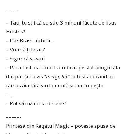
–––––
– Tati, tu știi că eu știu 3 minuni făcute de Iisus
Hristos?
– Da? Bravo, iubita…
– Vrei să ți le zic?
– Sigur că vreau!
– Păi a fost aia când l-a ridicat pe slăbănogul ăla
din pat și i-a zis ”
mergi, băi
”, a fost aia când au
rămas ăia fără vin la nuntă și aia cu peștii.
– …
– Pot să mă uit la desene?
–––––-
Printesa din Regatul Magic – poveste spusa de