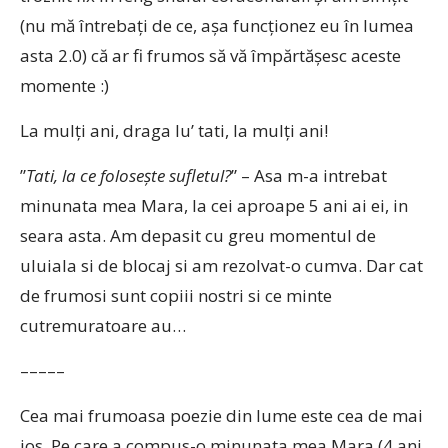
(nu mă întrebaţi de ce, aşa funcţionez eu în lumea
asta 2.0) că ar fi frumos să vă împărtăşesc aceste
momente :)
La mulţi ani, draga lu’ tati, la mulţi ani!
”
Tati, la ce folosește sufletul?
” – Asa m-a intrebat
minunata mea Mara, la cei aproape 5 ani ai ei, in
seara asta. Am depasit cu greu momentul de
uluiala si de blocaj si am rezolvat-o cumva. Dar cat
de frumosi sunt copiii nostri si ce minte
cutremuratoare au…
–––––
Cea mai frumoasa poezie din lume este cea de mai
jos. Pe care a compus-o minunata mea Mara (4 ani