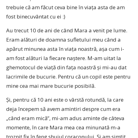
trebuie că am făcut ceva bine în viaţa asta de am
fost binecuvântat cu ei :)
Au trecut 10 de ani de când Mara a venit pe lume.
Eram alături de doamna sufletului meu când a
apărut minunea asta în viaţa noastră, aşa cum i-
am fost alături la fiecare naştere. M-am uitat la
ghemotocul de viaţă din faţa noastră şi mi-au dat
lacrimile de bucurie. Pentru că un copil este pentru
mine cea mai mare bucurie posibilă.
Şi, pentru că 10 ani este o vârstă rotundă, la care
deja începem să avem amintiri despre cum era
„când eram mică”, mi-am adus aminte de câteva
momente, în care Mara mea cea minunată m-a
troznit fix în feng shuiul coraconului. Şi am simţit