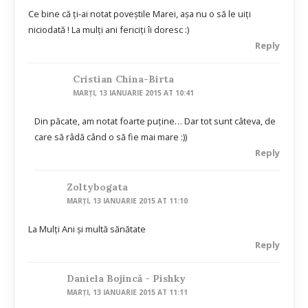
Ce bine că ți-ai notat poveștile Marei, așa nu o să le uiți
niciodată ! La mulți ani fericiți îi doresc :)
Reply
Cristian China-Birta
MARȚI, 13 IANUARIE 2015 AT 10:41
Din păcate, am notat foarte puţine… Dar tot sunt câteva, de
care să râdă când o să fie mai mare :))
Reply
Zoltybogata
MARȚI, 13 IANUARIE 2015 AT 11:10
La Mulți Ani și multă sănătate
Reply
Daniela Bojincă - Pishky
MARȚI, 13 IANUARIE 2015 AT 11:11