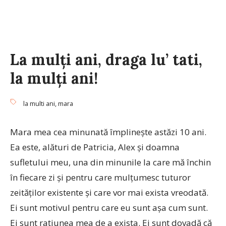
La mulţi ani, draga lu’ tati,
la mulţi ani!
la multi ani
,
mara
Mara mea cea minunată împlineşte astăzi 10 ani.
Ea este, alături de Patricia, Alex şi doamna
sufletului meu, una din minunile la care mă închin
în fiecare zi şi pentru care mulţumesc tuturor
zeităţilor existente şi care vor mai exista vreodată.
Ei sunt motivul pentru care eu sunt aşa cum sunt.
Ei sunt raţiunea mea de a exista. Ei sunt dovadă că