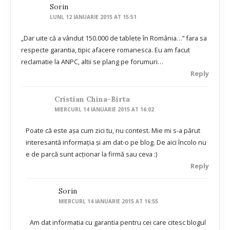
Sorin
LUNI, 12 IANUARIE 2015 AT 15:51
„Dar uite că a vândut 150.000 de tablete în România…” fara sa
respecte garantia, tipic afacere romanesca. Eu am facut
reclamatie la ANPC, altii se plang pe forumuri…
Reply
Cristian China-Birta
MIERCURI, 14 IANUARIE 2015 AT 16:02
Poate că este aşa cum zici tu, nu contest. Mie mi s-a părut
interesantă informaţia şi am dat-o pe blog. De aici încolo nu
e de parcă sunt acţionar la firmă sau ceva :)
Reply
Sorin
MIERCURI, 14 IANUARIE 2015 AT 16:55
Am dat informatia cu garantia pentru cei care citesc blogul