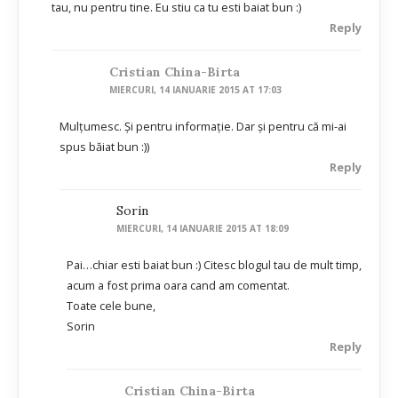
tau, nu pentru tine. Eu stiu ca tu esti baiat bun :)
Reply
Cristian China-Birta
MIERCURI, 14 IANUARIE 2015 AT 17:03
Mulţumesc. Şi pentru informaţie. Dar şi pentru că mi-ai
spus băiat bun :))
Reply
Sorin
MIERCURI, 14 IANUARIE 2015 AT 18:09
Pai…chiar esti baiat bun :) Citesc blogul tau de mult timp,
acum a fost prima oara cand am comentat.
Toate cele bune,
Sorin
Reply
Cristian China-Birta