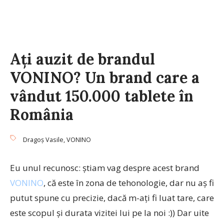
Aţi auzit de brandul
VONINO? Un brand care a
vândut 150.000 tablete în
România
Dragoș Vasile
,
VONINO
Eu unul recunosc: ştiam vag despre acest brand
VONINO
, că este în zona de tehonologie, dar nu aş fi
putut spune cu precizie, dacă m-aţi fi luat tare, care
este scopul şi durata vizitei lui pe la noi :)) Dar uite