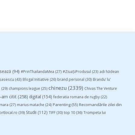
esează
(94)
#PrinThailandaMea
(27)
#ZiuaȘiProdusul
(23)
adi hădean
basescu
(43)
Blogal Initiative
(26)
brand personal
(30)
Brandu’ lu’
chinezu
(2339)
i
(29)
champions league
(25)
Chivas The Venture
-am citit
(258)
digital
(154)
federatia romana de rugby
(22)
Parenting
(55)
Recomandările zilei din
mara
(27)
marius matache
(24)
Studii
(112)
ortlocal.ro
(39)
TIFF
(30)
top 10
(36)
Trompeta lui