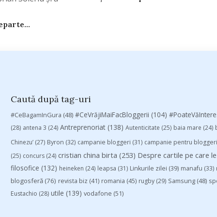
parte...
Caută după tag-uri
#CeVrăjiMaiFacBloggerii
(104)
#CeBagamInGura
(48)
#PoateVăInter
Antreprenoriat
(138)
(28)
antena 3
(24)
Autenticitate
(25)
baia mare
(24)
Chinezu’
(27)
Byron
(32)
campanie bloggeri
(31)
campanie pentru blogger
cristian china birta
(253)
Despre cartile pe care le
(25)
concurs
(24)
filosofice
(132)
heineken
(24)
leapsa
(31)
Linkurile zilei
(39)
manafu
(33)
blogosferă
(76)
revista biz
(41)
romania
(45)
Samsung
(48)
rugby
(29)
sp
utile
(139)
vodafone
(51)
Eustachio
(28)