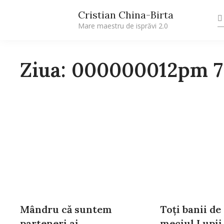
Cristian China-Birta
Mare maestru de isprăvi 2.0
Ziua: 000000012pm 
Mândru că suntem
Toţi banii de 
parteneri ai
meciul Lupii