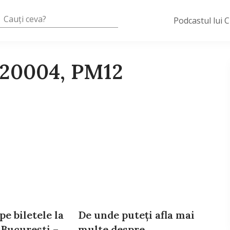
Podcastul lui 
720004, PM12
pe biletele la
De unde puteţi afla mai
 Bucureşti –
multe despre