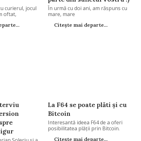
u curierul, jocul
În urmă cu doi ani, am răspuns cu
 oftat,
mare, mare
parte...
Citește mai departe...
terviu
La F64 se poate plăti şi cu
ersion
Bitcoin
spre
Interesantă ideea F64 de a oferi
posibilitatea plăţii prin Bitcoin.
sigur
Citește mai departe...
rian Soleriu şi a