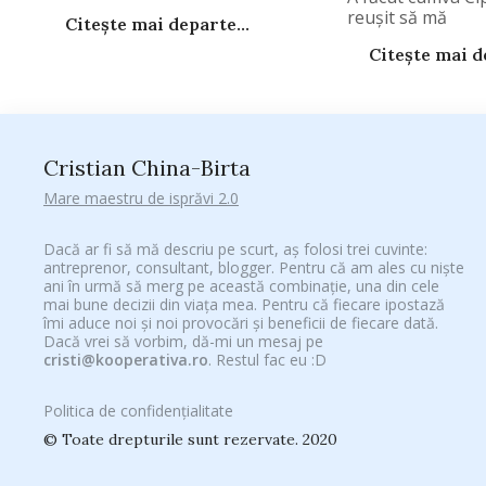
reuşit să mă
Citește mai departe...
Citește mai de
Cristian China-Birta
Mare maestru de isprăvi 2.0
Dacă ar fi să mă descriu pe scurt, aș folosi trei cuvinte:
antreprenor, consultant, blogger. Pentru că am ales cu niște
ani în urmă să merg pe această combinație, una din cele
mai bune decizii din viața mea. Pentru că fiecare ipostază
îmi aduce noi și noi provocări și beneficii de fiecare dată.
Dacă vrei să vorbim, dă-mi un mesaj pe
cristi@kooperativa.ro
. Restul fac eu :D
Politica de confidențialitate
© Toate drepturile sunt rezervate. 2020