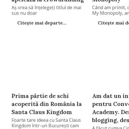
Aş vrea să înţelegeţi titlul de mai
Când am primit, c
sus nu doar
My Monopoly, am
Citește mai departe...
Citește mai de
Prima pârtie de schi
Am dat un in
acoperită din România la
pentru Conv
Santa Claus Kingdom
Academy. De
blogging, de
Foarte tare ideea cu Santa Claus
Kingdom într-un Bucureşti cam
A făcut cumva Cip