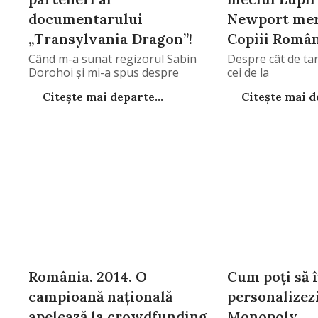
documentarului
Newport merg
„Transylvania Dragon”!
Copiii Româ
Când m-a sunat regizorul Sabin
Despre cât de tar
Dorohoi şi mi-a spus despre
cei de la
Citește mai departe...
Citește mai de
România. 2014. O
Cum poţi să î
campioană naţională
personalizezi
apelează la crowdfunding
Monopoly