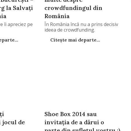
 la Salvaţi
crowdfundingul din
nia
România
e îi apreciez pe
În România încă nu a prins decisiv
ideea de crowdfunding.
parte...
Citește mai departe...
ţi
Shoe Box 2014 sau
 jocul de
invitaţia de a dărui o
parte din sufletul vostru :)