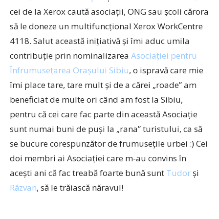
cei de la Xerox caută asociaţii, ONG sau şcoli cărora
să le doneze un multifuncţional Xerox WorkCentre
4118. Salut această iniţiativă şi îmi aduc umila
contribuţie prin nominalizarea
Asociaţiei pentru
Înfrumuseţarea Oraşului Sibiu
, o ispravă care mie
îmi place tare, tare mult şi de a cărei „roade” am
beneficiat de multe ori când am fost la Sibiu,
pentru că cei care fac parte din această Asociaţie
sunt numai buni de puşi la „rana” turistului, ca să
se bucure corespunzător de frumuseţile urbei :) Cei
doi membri ai Asociaţiei care m-au convins în
aceşti ani că fac treabă foarte bună sunt
Tudor
şi
Răzvan
, să le trăiască năravul!