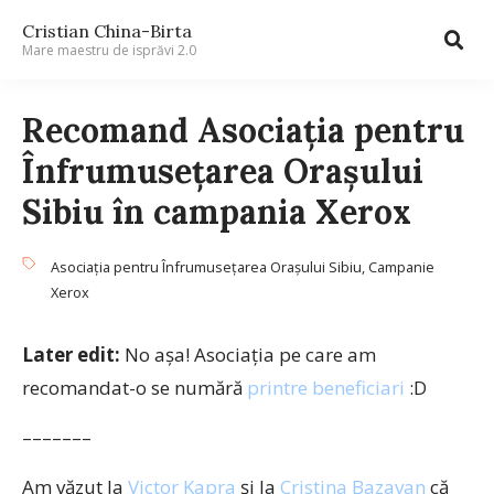
Cristian China-Birta
Mare maestru de isprăvi 2.0
Recomand Asociaţia pentru
Înfrumuseţarea Oraşului
Sibiu în campania Xerox
Asociaţia pentru Înfrumuseţarea Oraşului Sibiu
,
Campanie
Xerox
Later edit:
No aşa! Asociaţia pe care am
recomandat-o se numără
printre beneficiari
:D
–––––––
Am văzut la
Victor Kapra
şi la
Cristina Bazavan
că