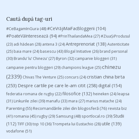
Caută după tag-uri
#CeVrăjiMaiFacBloggerii
(104)
#CeBagamInGura
(48)
#PoateVăInteresează
(94)
#PrinThailandaMea
(27)
#ZiuaȘiProdusul
Antreprenoriat
(138)
(23)
adi hădean
(28)
antena 3
(24)
Autenticitate
basescu
(43)
(25)
baia mare
(24)
Blogal Initiative
(26)
brand personal
(30)
Brandu’ lu’ Chinezu’
(27)
Byron
(32)
campanie bloggeri
(31)
chinezu
campanie pentru bloggeri
(29)
champions league
(25)
(2339)
cristian china birta
Chivas The Venture
(25)
concurs
(24)
(253)
Despre cartile pe care le-am citit
(258)
digital
(154)
filosofice
(132)
federatia romana de rugby
(22)
heineken
(24)
leapsa
(31)
Linkurile zilei
(39)
manafu
(33)
mara
(27)
marius matache
(24)
Parenting
(55)
Recomandările zilei din blogosferă
(76)
revista biz
Studii
(41)
romania
(45)
Samsung
(48)
rugby
(29)
sportlocal.ro
(39)
(112)
utile
(139)
TIFF
(30)
top 10
(36)
Trompeta lui Eustachio
(28)
vodafone
(51)