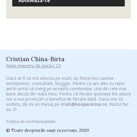
Abonează-te
Cristian China-Birta
Mare maestru de isprăvi 2.0
Dacă ar fi să mă descriu pe scurt, aș folosi trei cuvinte:
antreprenor, consultant, blogger. Pentru că am ales cu niște
ani în urmă să merg pe această combinație, una din cele mai
bune decizii din viața mea. Pentru că fiecare ipostază îmi aduce
noi și noi provocări și beneficii de fiecare dată. Dacă vrei să
vorbim, dă-mi un mesaj pe
cristi@kooperativa.ro
. Restul fac
eu :D
Politica de confidențialitate
© Toate drepturile sunt rezervate. 2020