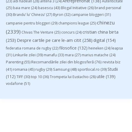
Antreprenoriat
(138)
(23)
adi hădean
(28)
antena 3
(24)
Autenticitate
basescu
(43)
(25)
baia mare
(24)
Blogal Initiative
(26)
brand personal
(30)
Brandu’ lu’ Chinezu’
(27)
Byron
(32)
campanie bloggeri
(31)
chinezu
campanie pentru bloggeri
(29)
champions league
(25)
(2339)
cristian china birta
Chivas The Venture
(25)
concurs
(24)
(253)
Despre cartile pe care le-am citit
(258)
digital
(154)
filosofice
(132)
federatia romana de rugby
(22)
heineken
(24)
leapsa
(31)
Linkurile zilei
(39)
manafu
(33)
mara
(27)
marius matache
(24)
Parenting
(55)
Recomandările zilei din blogosferă
(76)
revista biz
Studii
(41)
romania
(45)
Samsung
(48)
rugby
(29)
sportlocal.ro
(39)
(112)
utile
(139)
TIFF
(30)
top 10
(36)
Trompeta lui Eustachio
(28)
vodafone
(51)