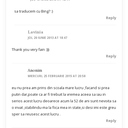
sa traducem cu Bing? :)
Reply
Lavinia
JOI, 20 IUNIE 2013 AT 18:47
Thank you very fain :)))
Reply
Anonim
MIERCURI, 25 FEBRUARIE 2015 AT 20:58
eu nu prea am prins din scoala mare lucru ,facand si prea
putin dar,poate ca ar fi trebuit la vremea aceea sa iau in
serios acest lucru deoarece acum la 52 de ani sunt nevoita sa
o invat ,stabilindu-ma la fiica mea in state,si desi imi este greu
sper sa reusesc acest lucru .
Reply