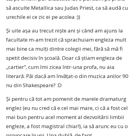
să asculte Metallica sau Judas Priest, ca să audă cu
urechile ei ce zic ei pe acolea :))
Şi uite aşa au trecut nişte ani şi când am ajuns la
facultate m-am trezit că sprachuiam engleza mult
mai bine ca mulţi dintre colegii mei, fără să mă fi
spetit decisiv în şcoală. Doar că ştiam engleza de
„cartier”, cum îmi zicea într-una profa, nu aia
literară. Păi dacă am învăţat-o din muzica anilor 90
nu din Shakespeare? :D
Şi pentru că tot am pomenit de marele dramaturg
englez (eu nu cred că e cel mai mare, ci că a fost cel
mai bun pentru acel moment al dezvoltării limbii
engleze, a fost magistral chiar!), ia să arunc eu cu o
provocare în voi. Una dublă, de fapt.