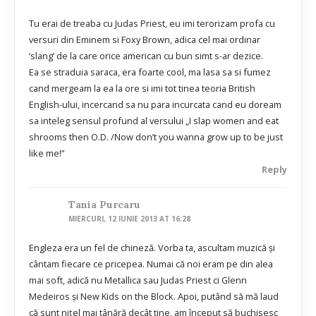
Tu erai de treaba cu Judas Priest, eu imi terorizam profa cu
versuri din Eminem si Foxy Brown, adica cel mai ordinar
‘slang’ de la care orice american cu bun simt s-ar dezice.
Ea se straduia saraca, era foarte cool, ma lasa sa si fumez
cand mergeam la ea la ore si imi tot tinea teoria British
English-ului, incercand sa nu para incurcata cand eu doream
sa inteleg sensul profund al versului „I slap women and eat
shrooms then O.D. /Now don’t you wanna grow up to be just
like me!”
Reply
Tania Purcaru
MIERCURI, 12 IUNIE 2013 AT 16:28
Engleza era un fel de chineză. Vorba ta, ascultam muzică şi
cântam fiecare ce pricepea. Numai că noi eram pe din alea
mai soft, adică nu Metallica sau Judas Priest ci Glenn
Medeiros şi New Kids on the Block. Apoi, putând să mă laud
că sunt niţel mai tânără decât tine, am început să buchisesc