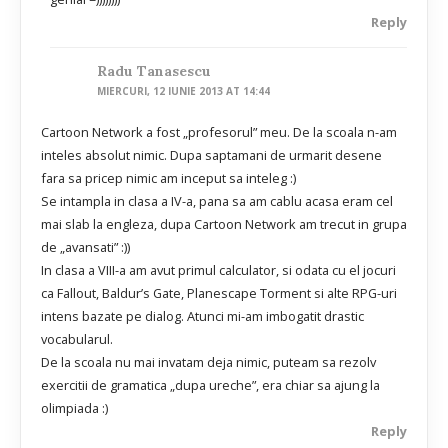
Reply
Radu Tanasescu
MIERCURI, 12 IUNIE 2013 AT 14:44
Cartoon Network a fost „profesorul” meu. De la scoala n-am
inteles absolut nimic. Dupa saptamani de urmarit desene
fara sa pricep nimic am inceput sa inteleg :)
Se intampla in clasa a IV-a, pana sa am cablu acasa eram cel
mai slab la engleza, dupa Cartoon Network am trecut in grupa
de „avansati” :))
In clasa a VIII-a am avut primul calculator, si odata cu el jocuri
ca Fallout, Baldur’s Gate, Planescape Torment si alte RPG-uri
intens bazate pe dialog. Atunci mi-am imbogatit drastic
vocabularul.
De la scoala nu mai invatam deja nimic, puteam sa rezolv
exercitii de gramatica „dupa ureche”, era chiar sa ajung la
olimpiada :)
Reply