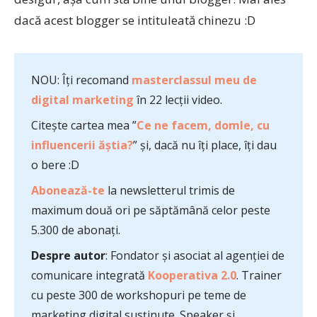
dacă acest blogger se intituleată chinezu :D
NOU: Îți recomand
masterclassul meu de
digital marketing
în 22 lecții video.
Citește cartea mea ”
Ce ne facem, domle, cu
influencerii ăștia?
” și, dacă nu îți place, îți dau
o bere :D
Abonează-te
la newsletterul trimis de
maximum două ori pe săptămână celor peste
5.300 de abonați.
Despre autor
: Fondator și asociat al agenției de
comunicare integrată
Kooperativa 2.0
. Trainer
cu peste 300 de workshopuri pe teme de
marketing digital susținute. Speaker și