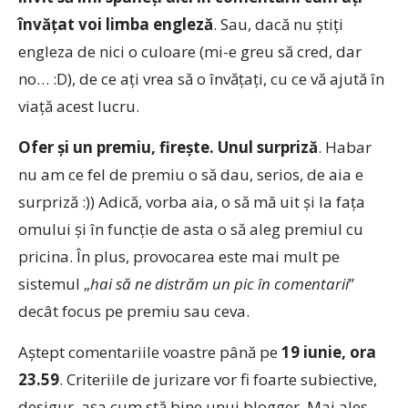
învăţat voi limba engleză
. Sau, dacă nu ştiţi
engleza de nici o culoare (mi-e greu să cred, dar
no… :D), de ce aţi vrea să o învăţaţi, cu ce vă ajută în
viaţă acest lucru.
Ofer şi un premiu, fireşte. Unul surpriză
. Habar
nu am ce fel de premiu o să dau, serios, de aia e
surpriză :)) Adică, vorba aia, o să mă uit şi la faţa
omului şi în funcţie de asta o să aleg premiul cu
pricina. În plus, provocarea este mai mult pe
sistemul „
hai să ne distrăm un pic în comentarii
”
decât focus pe premiu sau ceva.
Aştept comentariile voastre până pe
19 iunie, ora
23.59
. Criteriile de jurizare vor fi foarte subiective,
desigur, aşa cum stă bine unui blogger. Mai ales