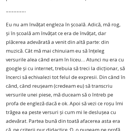
–––––––-
Eu nu am învăţat engleza în şcoală. Adică, mă rog,
şi în şcoală am învăţat ce era de învăţat, dar
plăcerea adevărată a venit din altă parte: din
muzică. Cât mă mai chinuiam eu să înţeleg
versurile alea când eram în liceu… Atunci nu era cu
google şi cu internet, trebuia să treci la dicţionar, să
încerci să echivalezi tot felul de expresii. Din când în
când, când reuşeam (credeam eu) să transcriu
versurile unei piese, mă duceam să o întreb pe
profa de engleză dacă e ok. Apoi să vezi ce roşu îmi
trăgea ea peste versuri şi cum mi le desluşea cu
adevărat. Partea bună din toată afacerea asta era
că, pe criterii pur didactice :D, o puneam pe profă