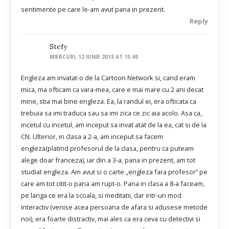
sentimente pe care le-am avut pana in prezent.
Reply
Stefy
MIERCURI, 12 IUNIE 2013 AT 15:40
Engleza am invatat-o de la Cartoon Network si, cand eram
mica, ma ofticam ca vara-mea, care e mai mare cu 2 ani decat
mine, stia mai bine engleza. Ea, la randul ei, era ofticata ca
trebuia sa imi traduca sau sa imi zica ce zic aia acolo. Asa ca,
incetul cu incetul, am inceput sa invat atat de la ea, cat si de la
CN. Ulterior, in clasa a 2-a, am inceput sa facem
engleza(platind profesorul de la clasa, pentru ca puteam
alege doar franceza), iar din a 3-a, pana in prezent, am tot
studiat engleza. Am avut si o carte „engleza fara profesor” pe
care am tot citit-o pana am rupt-o. Pana in clasa a 8-a faceam,
pe langa ce era la scoala, si meditatii, dar intr-un mod
interactiv (venise acea persoana de afara si adusese metode
noi), era foarte distractiv, mai ales ca era ceva cu detectivi si