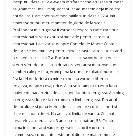
inceputul clasei a 12-a aveam in sfarsit scheletul (asa numesc
eu gramatica unei limbi). Vocabular adunasem deja in cei trei
ani de liceu. Am continuat meditatiile si in clasa a 12-a. Imi
amintesc primul meu moment de glorie de la scoala.
Profesoara m-a rugat sa ii vorbesc despre o carte care m-a
impresionat si sa ii expun si motivele pentru care m-a
impresionat. I-am vorbit despre Contele de Monte Cristo si
despre ce insemnase pentru mine aceasta carte atunci cand
o citisem, in clasa a 7-a. Profa m-a lasat sa vorbesc, cred ca
vreun sfert de ora asa, a durat prezentarea mea. Avea un
zambet cald pe fata, eram pana la urma rezultatul muncii ei.
Era la fel de fericita ca mine ca pot sa vorbesc liber in
engleza, despre ceva, orice. Asta se intampla cu vreo luna
inainte de bac. In ziua de azi, sunt fluenta in engleza. Am blog
in engleza si lucrez la un roman in limba engleza. Din anul 1
de facultate si pana in ziua de azi, meditez copii si tineri si
chiar mai putin tineri. Nu am avut limita de varsta. Cel mai
tanar elev al meu a avut 3 ani si cel mai batran, 56. Creste
inima in mine cand vad progresele, cand ii vad cum
acumuleaza cunostinte, este unul din cele mai frumoase