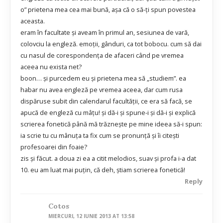
o” prietena mea cea mai bună, aşa că o să-ţi spun povestea
aceasta.
eram în facultate şi aveam în primul an, sesiunea de vară,
colovciu la engleză. emoţii, gânduri, ca tot bobocu. cum să dai
cu nasul de corespondenţa de afaceri când pe vremea
aceea nu exista net?
boon… şi purcedem eu şi prietena mea să „studiem”. ea
habar nu avea engleză pe vremea aceea, dar cum rusa
dispăruse subit din calendarul facultăţii, ce era să facă, se
apucă de engleză cu mâţu! şi dă-i şi spune-i şi dă-i şi explică
scrierea fonetică până mă trăzneşte pe mine ideea să-i spun:
ia scrie tu cu mânuţa ta fix cum se pronunţă şi îi citeşti
profesoarei din foaie?
zis şi făcut. a doua zi ea a citit melodios, suav şi profa i-a dat
10. eu am luat mai puţin, că deh, ştiam scrierea fonetică!
Reply
Cotos
MIERCURI, 12 IUNIE 2013 AT 13:58