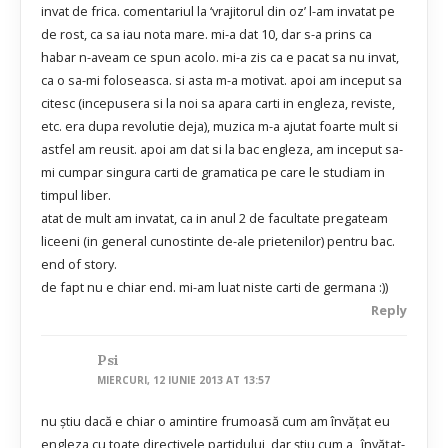
invat de frica. comentariul la ‘vrajitorul din oz’ l-am invatat pe
de rost, ca sa iau nota mare. mi-a dat 10, dar s-a prins ca
habar n-aveam ce spun acolo. mi-a zis ca e pacat sa nu invat,
ca o sa-mi foloseasca. si asta m-a motivat. apoi am inceput sa
citesc (incepusera si la noi sa apara carti in engleza, reviste,
etc. era dupa revolutie deja), muzica m-a ajutat foarte mult si
astfel am reusit. apoi am dat si la bac engleza, am inceput sa-
mi cumpar singura carti de gramatica pe care le studiam in
timpul liber.
atat de mult am invatat, ca in anul 2 de facultate pregateam
liceeni (in general cunostinte de-ale prietenilor) pentru bac.
end of story.
de fapt nu e chiar end. mi-am luat niste carti de germana :))
Reply
Psi
MIERCURI, 12 IUNIE 2013 AT 13:57
nu ştiu dacă e chiar o amintire frumoasă cum am învăţat eu
engleza cu toate directivele partidului, dar ştiu cum a „învăţat-