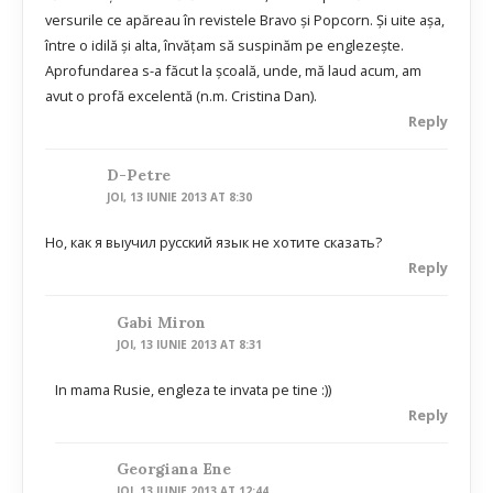
versurile ce apăreau în revistele Bravo şi Popcorn. Şi uite aşa,
între o idilă şi alta, învăţam să suspinăm pe englezeşte.
Aprofundarea s-a făcut la şcoală, unde, mă laud acum, am
avut o profă excelentă (n.m. Cristina Dan).
Reply
D-Petre
JOI, 13 IUNIE 2013 AT 8:30
Но, как я выучил русский язык не хотите сказать?
Reply
Gabi Miron
JOI, 13 IUNIE 2013 AT 8:31
In mama Rusie, engleza te invata pe tine :))
Reply
Georgiana Ene
JOI, 13 IUNIE 2013 AT 12:44