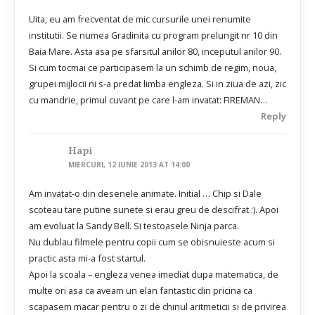
Uita, eu am frecventat de mic cursurile unei renumite
institutii. Se numea Gradinita cu program prelungit nr 10 din
Baia Mare. Asta asa pe sfarsitul anilor 80, inceputul anilor 90.
Si cum tocmai ce participasem la un schimb de regim, noua,
grupei mijlocii ni s-a predat limba engleza. Si in ziua de azi, zic
cu mandrie, primul cuvant pe care l-am invatat: FIREMAN…
Reply
Hapi
MIERCURI, 12 IUNIE 2013 AT 14:00
Am invatat-o din desenele animate. Initial … Chip si Dale
scoteau tare putine sunete si erau greu de descifrat :). Apoi
am evoluat la Sandy Bell. Si testoasele Ninja parca.
Nu dublau filmele pentru copii cum se obisnuieste acum si
practic asta mi-a fost startul.
Apoi la scoala – engleza venea imediat dupa matematica, de
multe ori asa ca aveam un elan fantastic din pricina ca
scapasem macar pentru o zi de chinul aritmeticii si de privirea