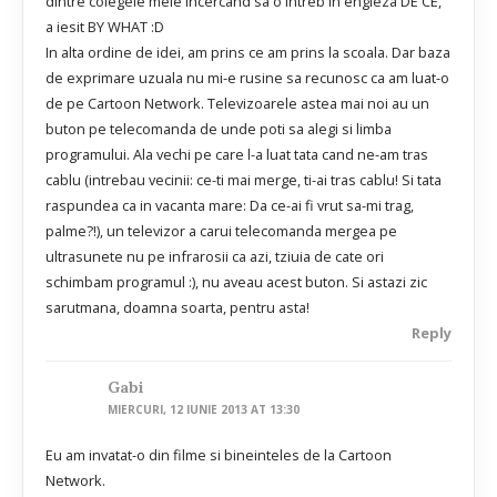
dintre colegele mele incercand sa o intreb in engleza DE CE,
a iesit BY WHAT :D
In alta ordine de idei, am prins ce am prins la scoala. Dar baza
de exprimare uzuala nu mi-e rusine sa recunosc ca am luat-o
de pe Cartoon Network. Televizoarele astea mai noi au un
buton pe telecomanda de unde poti sa alegi si limba
programului. Ala vechi pe care l-a luat tata cand ne-am tras
cablu (intrebau vecinii: ce-ti mai merge, ti-ai tras cablu! Si tata
raspundea ca in vacanta mare: Da ce-ai fi vrut sa-mi trag,
palme?!), un televizor a carui telecomanda mergea pe
ultrasunete nu pe infrarosii ca azi, tziuia de cate ori
schimbam programul :), nu aveau acest buton. Si astazi zic
sarutmana, doamna soarta, pentru asta!
Reply
Gabi
MIERCURI, 12 IUNIE 2013 AT 13:30
Eu am invatat-o din filme si bineinteles de la Cartoon
Network.