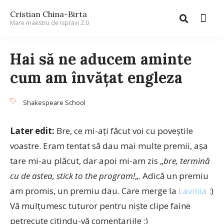
Cristian China-Birta
Mare maestru de isprăvi 2.0
Hai să ne aducem aminte
cum am învăţat engleza
Shakespeare School
Later edit:
Bre, ce mi-aţi făcut voi cu poveştile
voastre. Eram tentat să dau mai multe premii, aşa
tare mi-au plăcut, dar apoi mi-am zis „
bre, termină
cu de astea, stick to the program!
„. Adică un premiu
am promis, un premiu dau. Care merge la
Lavinia
:)
Vă mulţumesc tuturor pentru nişte clipe faine
petrecute citindu-vă comentariile :)