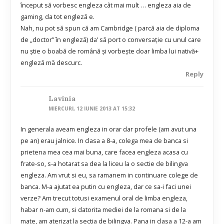
început să vorbesc engleza cât mai mult … engleza aia de
gaming, da tot engleză e.
Nah, nu pot să spun că am Cambridge ( parcă aia de diploma
de „doctor” în engleză) da’ să port o conversație cu unul care
nu știe o boabă de română și vorbește doar limba lui nativă+
engleză mă descurc.
Reply
Lavinia
MIERCURI, 12 IUNIE 2013 AT 15:32
In generala aveam engleza in orar dar profele (am avut una
pe an) erau jalnice. In clasa a 8-a, colega mea de banca si
prietena mea cea mai buna, care facea engleza acasa cu
frate-so, s-a hotarat sa dea la liceu la o sectie de bilingva
engleza. Am vrut si eu, sa ramanem in continuare colege de
banca. M-a ajutat ea putin cu engleza, dar ce sa-i faci unei
verze? Am trecut totusi examenul oral de limba engleza,
habar n-am cum, si datorita mediei de la romana si de la
mate, am aterizat la sectia de bilingva. Pana in clasa a 12-a am