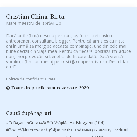
Cristian China-Birta
Mare maestru de isprăvi 2.0
Dacă ar fi să mă descriu pe scurt, aș folosi trei cuvinte:
antreprenor, consultant, blogger. Pentru că am ales cu niște
ani în urmă să merg pe această combinație, una din cele mai
bune decizii din viața mea. Pentru că fiecare ipostază îmi aduce
noi și noi provocări și beneficii de fiecare dată. Dacă vrei să
vorbim, dă-mi un mesaj pe
cristi@kooperativa.ro
. Restul fac
eu :D
Politica de confidențialitate
© Toate drepturile sunt rezervate. 2020
Caută după tag-uri
#CeVrăjiMaiFacBloggerii
(104)
#CeBagamInGura
(48)
#PoateVăInteresează
(94)
#PrinThailandaMea
(27)
#ZiuaȘiProdusul