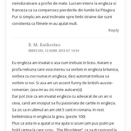
neinduratoare a profei de mate. Lucram intens la engleza si
franceza ca sa compensez pierderile din lumile lui Pitagora
Pur si simplu am avut inclinatie spre limbi straine dar sunt
constienta ca filmele m-au ajutat mult.
Reply
E. M. Katherine
MIERCURI, 12 IUNIE 2013 AT 14:34
Eu engleza am invatat-o asa cum trebuie in liceu. Aveam o
profa nebuna care voia mereu sa vorbim in engleza britanica,
vorbea cu noi numai in engleza, deci automat trebuia sa
vorbim si noi. Si asa am un accent funny de british-aussie-
romanian. (asa mi-au zis niste autoare):))
Dar pot zice ca am invatat engleza cu adevarat de un an si
ceva, cand am inceput sa fiu pasionata de cartile in engleza.
Sa zic ca in ultimul an am citit 5 carti in romana. In rest
belletristica in engleza la greu. (peste 100)
Plus ca asta m-a ajutat si ma ajuta si acum (am pus putin pe
hold cartea la care scriu, „The Blog Meet”, ca sa iti raspund la