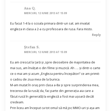
Ana Q.
MIERCURI, 12 IUNIE 2013 AT 15:09
Eu facut 1-4 la o scoala primara dintr-un sat. am invatat
engleza in clasa a 2-a cu profesoara de rusa. Fara misto.
Reply
Ștefan S.
MIERCURI, 12 IUNIE 2013 AT 15:09
Eu am crescut la țară și ,spre deosebire de majoritatea de
mai sus, am învățat-o din filme și muzică. Ah …. și dintr-o carte
ce o mai am și acum „Engleza pentru începători” ce am primit-
o cadou de ziua mea de la bunica.
M-am mutat în oraș prin clasa a-8a și spre surprinderea mea,
trecerea de la rusă( da, fac parte din generația aia care a
făcut rusă în generală) la engleză a fost mai ușoară decât
credeam.
Prin liceu am început ca tot omul să mă joc MMO-uri și așa am