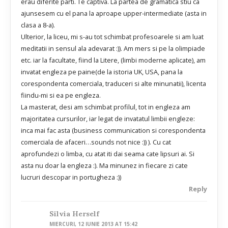
erau diferite parti. Te captiva. La partea de gramatica stiu ca
ajunsesem cu el pana la aproape upper-intermediate (asta in
clasa a 8-a).
Ulterior, la liceu, mi s-au tot schimbat profesoarele si am luat
meditatii in sensul ala adevarat :)). Am mers si pe la olimpiade
etc. iar la facultate, fiind la Litere, (limbi moderne aplicate), am
invatat engleza pe paine(de la istoria UK, USA, pana la
corespondenta comerciala, traduceri si alte minunatii), licenta
fiindu-mi si ea pe engleza.
La masterat, desi am schimbat profilul, tot in engleza am
majoritatea cursurilor, iar legat de invatatul limbii engleze:
inca mai fac asta (business communication si corespondenta
comerciala de afaceri…sounds not nice :)) ). Cu cat
aprofundezi o limba, cu atat iti dai seama cate lipsuri ai. Si
asta nu doar la engleza :). Ma minunez in fiecare zi cate
lucruri descopar in portugheza :))
Reply
Silvia Herself
MIERCURI, 12 IUNIE 2013 AT 15:42