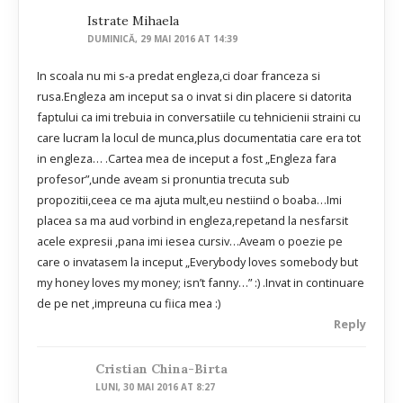
Istrate Mihaela
DUMINICĂ, 29 MAI 2016 AT 14:39
In scoala nu mi s-a predat engleza,ci doar franceza si
rusa.Engleza am inceput sa o invat si din placere si datorita
faptului ca imi trebuia in conversatiile cu tehnicienii straini cu
care lucram la locul de munca,plus documentatia care era tot
in engleza… .Cartea mea de inceput a fost „Engleza fara
profesor”,unde aveam si pronuntia trecuta sub
propozitii,ceea ce ma ajuta mult,eu nestiind o boaba…Imi
placea sa ma aud vorbind in engleza,repetand la nesfarsit
acele expresii ,pana imi iesea cursiv…Aveam o poezie pe
care o invatasem la inceput „Everybody loves somebody but
my honey loves my money; isn’t fanny…” :) .Invat in continuare
de pe net ,impreuna cu fiica mea :)
Reply
Cristian China-Birta
LUNI, 30 MAI 2016 AT 8:27