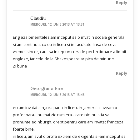
Reply
Claudiu
MIERCURI, 12 IUNIE 2013 AT 13:31
Engleza,bineinteles,am inceput sa o invat in scoala generala
si am continuat cu ea in liceu si in facultate. Insa de ceva
vreme, sincer, caut sa incep un curs de perfectionare a limbii
engleze, iar cele de la Shakespeare ar pica de minune.
Zi buna
Reply
Georgiana Ene
MIERCURI, 12 IUNIE 2013 AT 13:48
eu am invatat singura pana in liceu. in generala, aveam o
profesoara…nu mai zic cum era…care nici nu stia sa
pronunte edinburgh. drept pentru care am invatat franceza
foarte bine.
in liceu, am avut o profa extrem de exigenta si-am inceput sa