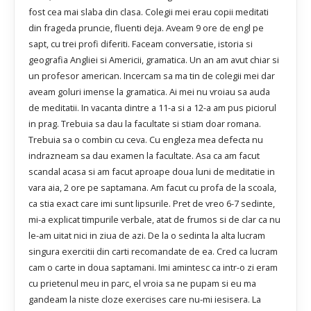
fost cea mai slaba din clasa. Colegii mei erau copii meditati
din frageda pruncie, fluenti deja. Aveam 9 ore de engl pe
sapt, cu trei profi diferiti. Faceam conversatie, istoria si
geografia Angliei si Americii, gramatica. Un an am avut chiar si
un profesor american. Incercam sa ma tin de colegii mei dar
aveam goluri imense la gramatica. Ai mei nu vroiau sa auda
de meditatii. In vacanta dintre a 11-a si a 12-a am pus piciorul
in prag. Trebuia sa dau la facultate si stiam doar romana.
Trebuia sa o combin cu ceva. Cu engleza mea defecta nu
indrazneam sa dau examen la facultate. Asa ca am facut
scandal acasa si am facut aproape doua luni de meditatie in
vara aia, 2 ore pe saptamana. Am facut cu profa de la scoala,
ca stia exact care imi sunt lipsurile. Pret de vreo 6-7 sedinte,
mi-a explicat timpurile verbale, atat de frumos si de clar ca nu
le-am uitat nici in ziua de azi. De la o sedinta la alta lucram
singura exercitii din carti recomandate de ea. Cred ca lucram
cam o carte in doua saptamani. Imi amintesc ca intr-o zi eram
cu prietenul meu in parc, el vroia sa ne pupam si eu ma
gandeam la niste cloze exercises care nu-mi iesisera. La