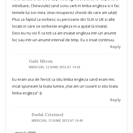
intrebare, Chinezule) cand scriu carti in limba engleza si ii fac
temele lui sor-mea. (mai recuperez chestii de care am uitat)
Plus ca faptul ca vorbesc cu persoane din SUA si UK si alte
locatii in care se vorbeste engleza m-a ajutat la invatat.
Deci eu nu voi fi ca toti ca am invatat engleza intr-un anumit
loc sau intr-un anumit interval de timp. Eu o invat continuu.
Reply
Gabi Miron
MIERCURI, 12 IUNIE 2013 AT 14:43
Eu eram asa de fericit ca stiu limba engleza cand eram mic
incat spuneam la toata lumea „mai am un cuvant si stiu toata
limba engleza” :))
Reply
Dadal Cristinel
MIERCURI, 12 IUNIE 2013 AT 14:45
genial =))))))))