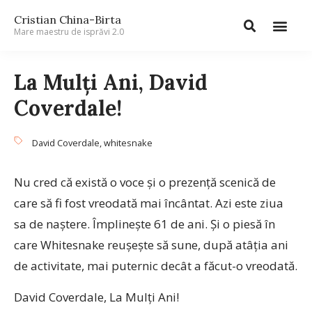
Cristian China-Birta
Mare maestru de isprăvi 2.0
La Mulţi Ani, David
Coverdale!
David Coverdale
,
whitesnake
Nu cred că există o voce şi o prezenţă scenică de
care să fi fost vreodată mai încântat. Azi este ziua
sa de naştere. Împlineşte 61 de ani. Şi o piesă în
care Whitesnake reuşeşte să sune, după atâţia ani
de activitate, mai puternic decât a făcut-o vreodată.
David Coverdale, La Mulţi Ani!