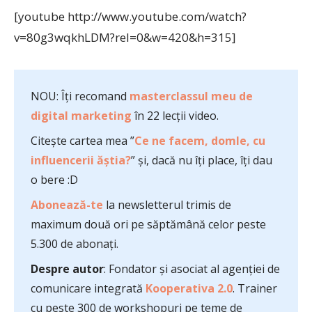
[youtube http://www.youtube.com/watch?
v=80g3wqkhLDM?rel=0&w=420&h=315]
NOU: Îți recomand
masterclassul meu de
digital marketing
în 22 lecții video.
Citește cartea mea ”
Ce ne facem, domle, cu
influencerii ăștia?
” și, dacă nu îți place, îți dau
o bere :D
Abonează-te
la newsletterul trimis de
maximum două ori pe săptămână celor peste
5.300 de abonați.
Despre autor
: Fondator și asociat al agenției de
comunicare integrată
Kooperativa 2.0
. Trainer
cu peste 300 de workshopuri pe teme de