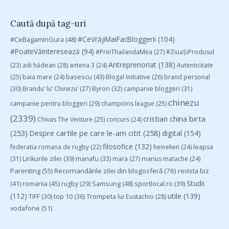
Caută după tag-uri
#CeVrăjiMaiFacBloggerii
(104)
#CeBagamInGura
(48)
#PoateVăInteresează
(94)
#PrinThailandaMea
(27)
#ZiuaȘiProdusul
Antreprenoriat
(138)
(23)
adi hădean
(28)
antena 3
(24)
Autenticitate
basescu
(43)
(25)
baia mare
(24)
Blogal Initiative
(26)
brand personal
(30)
Brandu’ lu’ Chinezu’
(27)
Byron
(32)
campanie bloggeri
(31)
chinezu
campanie pentru bloggeri
(29)
champions league
(25)
(2339)
cristian china birta
Chivas The Venture
(25)
concurs
(24)
(253)
Despre cartile pe care le-am citit
(258)
digital
(154)
filosofice
(132)
federatia romana de rugby
(22)
heineken
(24)
leapsa
(31)
Linkurile zilei
(39)
manafu
(33)
mara
(27)
marius matache
(24)
Parenting
(55)
Recomandările zilei din blogosferă
(76)
revista biz
Studii
(41)
romania
(45)
Samsung
(48)
rugby
(29)
sportlocal.ro
(39)
(112)
utile
(139)
TIFF
(30)
top 10
(36)
Trompeta lui Eustachio
(28)
vodafone
(51)