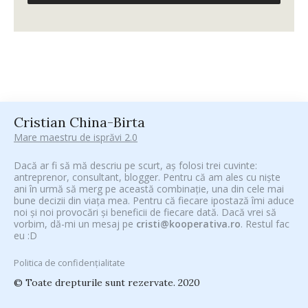
Cristian China-Birta
Mare maestru de isprăvi 2.0
Dacă ar fi să mă descriu pe scurt, aș folosi trei cuvinte:
antreprenor, consultant, blogger. Pentru că am ales cu niște
ani în urmă să merg pe această combinație, una din cele mai
bune decizii din viața mea. Pentru că fiecare ipostază îmi aduce
noi și noi provocări și beneficii de fiecare dată. Dacă vrei să
vorbim, dă-mi un mesaj pe
cristi@kooperativa.ro
. Restul fac
eu :D
Politica de confidențialitate
© Toate drepturile sunt rezervate. 2020