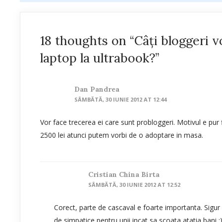
18 thoughts on “Câți bloggeri vo
laptop la ultrabook?”
Dan Pandrea
SÂMBĂTĂ, 30 IUNIE 2012 AT 12:44
Vor face trecerea ei care sunt probloggeri. Motivul e pur 
2500 lei atunci putem vorbi de o adoptare in masa.
Cristian China Birta
SÂMBĂTĂ, 30 IUNIE 2012 AT 12:52
Corect, parte de cascaval e foarte importanta. Sigur c
de simpatice pentru unii incat sa scoata atatia bani 