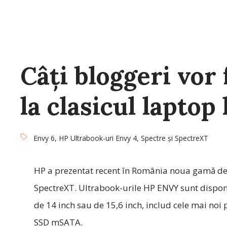
Câți bloggeri vor
la clasicul laptop
Envy 6
,
HP Ultrabook-uri Envy 4
,
Spectre și SpectreXT
HP a prezentat recent în România noua gamă de U
SpectreXT. Ultrabook-urile HP ENVY sunt disponi
de 14 inch sau de 15,6 inch, includ cele mai noi 
SSD mSATA.