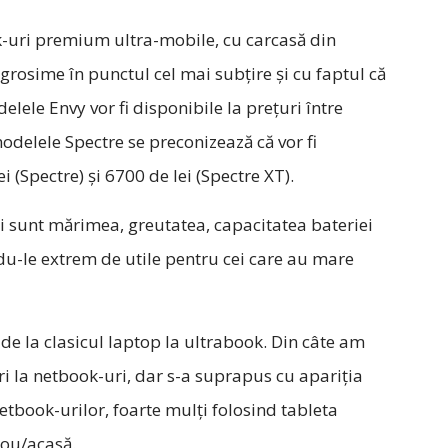
-uri premium ultra-mobile, cu carcasă din
osime în punctul cel mai subţire și cu faptul că
lele Envy vor fi disponibile la prețuri între
modelele Spectre se preconizează că vor fi
i (Spectre) și 6700 de lei (Spectre XT).
i sunt mărimea, greutatea, capacitatea bateriei
ndu-le extrem de utile pentru cei care au mare
 de la clasicul laptop la ultrabook. Din câte am
ri la netbook-uri, dar s-a suprapus cu apariția
etbook-urilor, foarte mulți folosind tableta
rou/acasă.