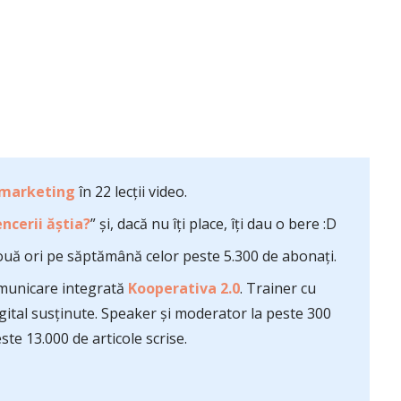
 marketing
în 22 lecții video.
ncerii ăștia?
” și, dacă nu îți place, îți dau o bere :D
uă ori pe săptămână celor peste 5.300 de abonați.
comunicare integrată
Kooperativa 2.0
. Trainer cu
ital susținute. Speaker și moderator la peste 300
te 13.000 de articole scrise.