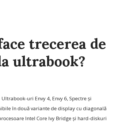
 face trecerea de
 la ultrabook?
ltrabook-uri Envy 4, Envy 6, Spectre și
bile în două variante de display cu diagonală
procesoare Intel Core Ivy Bridge şi hard-diskuri