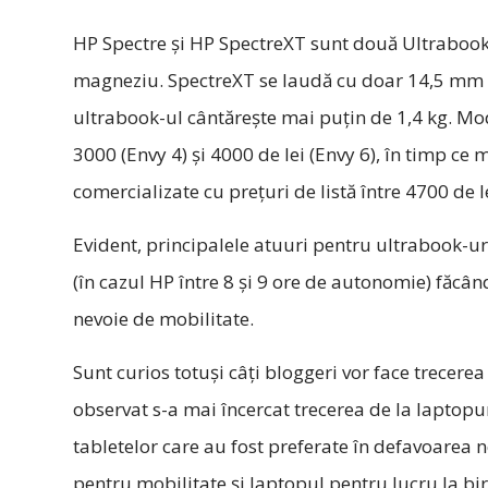
HP Spectre și HP SpectreXT sunt două Ultrabook
magneziu. SpectreXT se laudă cu doar 14,5 mm gr
ultrabook-ul cântăreşte mai puţin de 1,4 kg. Mode
3000 (Envy 4) și 4000 de lei (Envy 6), în timp ce 
comercializate cu prețuri de listă între 4700 de le
Evident, principalele atuuri pentru ultrabook-ur
(în cazul HP între 8 și 9 ore de autonomie) făcâ
nevoie de mobilitate.
Sunt curios totuși câți bloggeri vor face trecerea
observat s-a mai încercat trecerea de la laptopu
tabletelor care au fost preferate în defavoarea n
pentru mobilitate și laptopul pentru lucru la bi