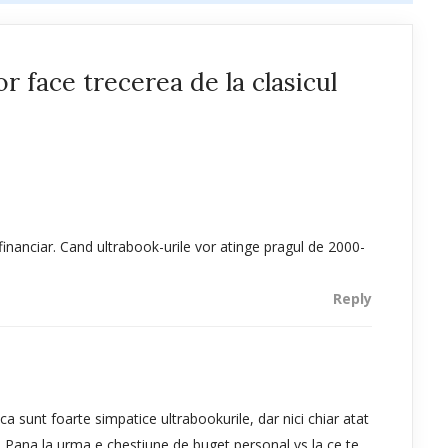
r face trecerea de la clasicul
financiar. Cand ultrabook-urile vor atinge pragul de 2000-
Reply
a sunt foarte simpatice ultrabookurile, dar nici chiar atat
:) Pana la urma e chestiune de buget personal vs la ce te