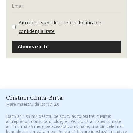
Am citit și sunt de acord cu
Politica de
confidențialitate
Abonează-te
Cristian China-Birta
Mare maestru de isprăvi 2.0
Dacă ar fi să mă descriu pe scurt, aș folosi trei cuvinte:
antreprenor, consultant, blogger. Pentru că am ales cu niște
ani în urmă să merg pe această combinație, una din cele mai
bune decizii din viața mea. Pentru că fiecare ipostază îmi aduce