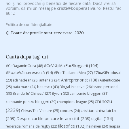
noi și noi provocări și beneficii de fiecare dată. Dacă vrei să
vorbim, dă-mi un mesaj pe
cristi@kooperativa.ro
. Restul fac
eu :D
Politica de confidențialitate
© Toate drepturile sunt rezervate. 2020
Caută după tag-uri
#CeVrăjiMaiFacBloggerii
(104)
#CeBagamInGura
(48)
#PoateVăInteresează
(94)
#PrinThailandaMea
(27)
#ZiuaȘiProdusul
Antreprenoriat
(138)
(23)
adi hădean
(28)
antena 3
(24)
Autenticitate
basescu
(43)
(25)
baia mare
(24)
Blogal Initiative
(26)
brand personal
(30)
Brandu’ lu’ Chinezu’
(27)
Byron
(32)
campanie bloggeri
(31)
chinezu
campanie pentru bloggeri
(29)
champions league
(25)
(2339)
cristian china birta
Chivas The Venture
(25)
concurs
(24)
(253)
Despre cartile pe care le-am citit
(258)
digital
(154)
filosofice
(132)
federatia romana de rugby
(22)
heineken
(24)
leapsa