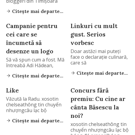
bloggeri din Timișoara
Citește mai departe...
Campanie pentru
Linkuri cu mult
cei care se
gust. Serios
încumetă să
vorbesc
desenze un logo
Doar astăzi mai puteți
face o declarație culinară,
Să vă spun cum a fost. Mă
care să
întreabă Adi Hădean,
Citește mai departe...
Citește mai departe...
Like
Concurs fără
premiu: Cu cine ar
Văzută la Radu. xosotin
chelseathông tin chuyển
cânta Băsescu la
nhượngcâu lạc bộ
noi?
Citește mai departe...
xosotin chelseathông tin
chuyển nhượngcâu lạc bộ