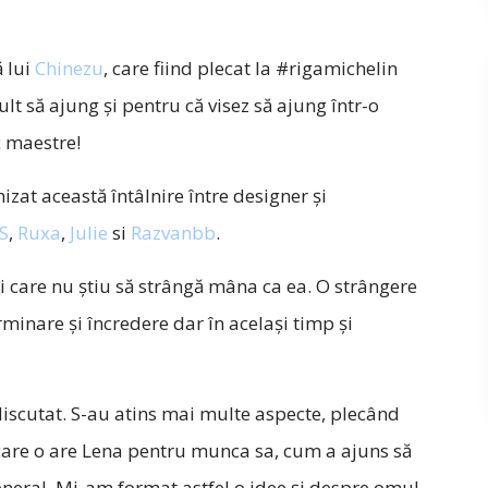
ă lui
Chinezu
, care fiind plecat la #rigamichelin
 să ajung și pentru că visez să ajung într-o
c maestre!
nizat această întâlnire între designer și
S
,
Ruxa
,
Julie
si
Razvanbb
.
 care nu știu să strângă mâna ca ea. O strângere
minare și încredere dar în același timp și
iscutat. S-au atins mai multe aspecte, plecând
 care o are Lena pentru munca sa, cum a ajuns să
general. Mi-am format astfel o idee și despre omul