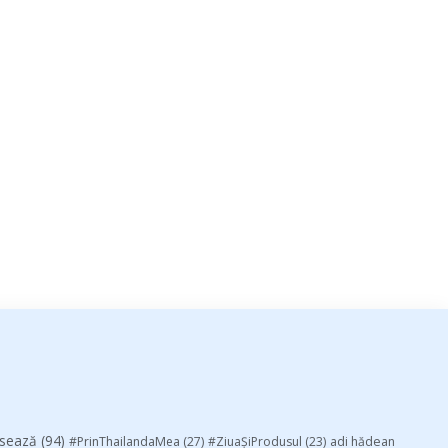
esează
(94)
#PrinThailandaMea
(27)
#ZiuaȘiProdusul
(23)
adi hădean