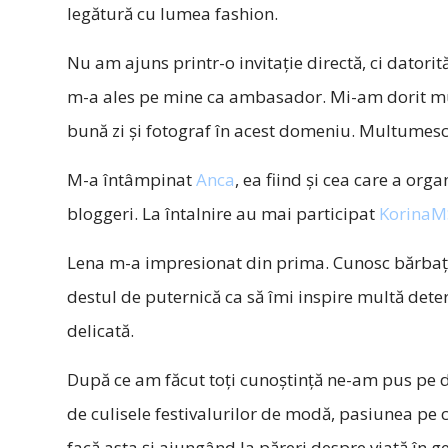
legătură cu lumea fashion.
Nu am ajuns printr-o invitație directă, ci datorit
m-a ales pe mine ca ambasador. Mi-am dorit mult
bună zi și fotograf în acest domeniu. Multumes
M-a întâmpinat
Anca
, ea fiind și cea care a orga
bloggeri. La întalnire au mai participat
KorinaM
Lena m-a impresionat din prima. Cunosc bărbați
destul de puternică ca să îmi inspire multă deter
delicată.
După ce am făcut toţi cunoştinţă ne-am pus pe d
de culisele festivalurilor de modă, pasiunea pe
facă asta și ajungând la păreri despre viață în 