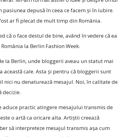
n pasiunea depusă în ceea ce facem și în iubire.
i fost ar fi plecat de mult timp din România.
cred că o face destul de bine, având în vedere că ea
ă România la Berlin Fashion Week.
 de la Berlin, unde bloggerii aveau un statut mai
a această cale. Asta și pentru că bloggerii sunt
l nici nu denaturează mesajul. Noi, în calitate de
 decizie.
ce aduce practic atingere mesajului transmis de
este o artă ca oricare alta. Artiștii creează
iber să interpreteze mesajul transmis așa cum