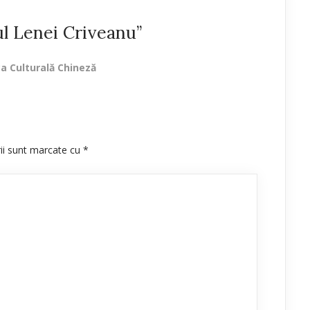
ul Lenei Criveanu”
a Culturală Chineză
rii sunt marcate cu
*