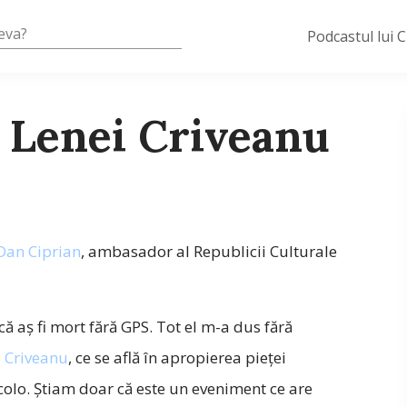
Podcastul lui 
ul Lenei Criveanu
Dan Ciprian
, ambasador al Republicii Culturale
că aş fi mort fără GPS. Tot el m-a dus fără
i Criveanu
, ce se află în apropierea pieţei
olo. Știam doar că este un eveniment ce are