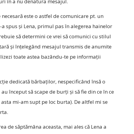
uri în a nu denatura mesajul.
e necesară este o astfel de comunicare pt. un
e-a spus și Lena, primul pas în alegerea hainelor
rebuie să determini ce vrei să comunici cu stilul
tară și înțelegând mesajul transmis de anumite
ealizezi toate astea bazându-te pe informații
ecție dedicată bărbaților, nespecificând însă o
au început să scape de burți și să fie din ce în ce
a asta mi-am supt pe loc burta). De altfel mi se
rta.
area de săptămâna aceasta, mai ales că Lena a