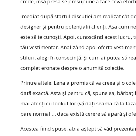
crede, însă presa se presupune a face ceva efort
Imediat după startul discuției am realizat cât d
designer și pentru potențialii clienți. Așa cum n
este să te cunoști. Apoi, cunoscând acest lucru, t
tău vestimentar. Analizând apoi oferta vestimen
stiluri, alegi în consecință. Și cum ai putea să r
complet eronate despre o anumită colecție.
Printre altele, Lena a promis că va creea și o col
dată exactă. Asta și pentru că, spune ea, bărbații 
mai atenți cu lookul lor (vă dați seama că la faz
pare normal … daca există cerere să apară și ofe
Acestea fiind spuse, abia aştept să văd prezent