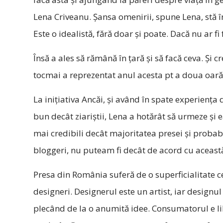
Lena Criveanu. Șansa omenirii, spune Lena, stă î
Este o idealistă, fără doar și poate. Dacă nu ar f
Însă a ales să rămână în ţară şi să facă ceva. Şi 
tocmai a reprezentat anul acesta pt a doua oar
La iniţiativa Ancăi, şi având în spate experiența
bun decât ziariştii, Lena a hotărât să urmeze și e
mai credibili decât majoritatea presei și probabi
bloggeri, nu puteam fi decât de acord cu această
Presa din România suferă de o superficialitate 
designeri. Designerul este un artist, iar designul 
plecând de la o anumită idee. Consumatorul e l