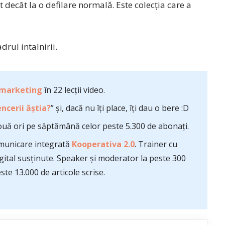
t decât la o defilare normală. Este colecţia care a
drul intalnirii.
 marketing
în 22 lecții video.
ncerii ăștia?
” și, dacă nu îți place, îți dau o bere :D
uă ori pe săptămână celor peste 5.300 de abonați.
comunicare integrată
Kooperativa 2.0
. Trainer cu
ital susținute. Speaker și moderator la peste 300
te 13.000 de articole scrise.