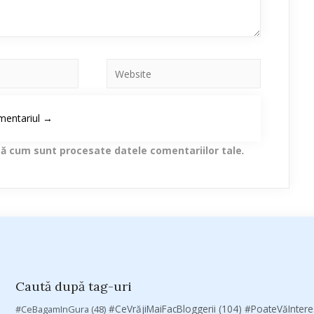
lă cum sunt procesate datele comentariilor tale
.
Caută după tag-uri
#CeVrăjiMaiFacBloggerii
(104)
#CeBagamInGura
(48)
#PoateVăInter