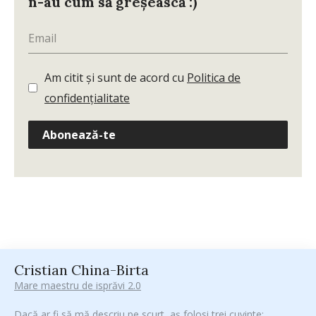
n-au cum să greșească :)
Am citit și sunt de acord cu
Politica de
confidențialitate
Abonează-te
Cristian China-Birta
Mare maestru de isprăvi 2.0
Dacă ar fi să mă descriu pe scurt, aș folosi trei cuvinte: