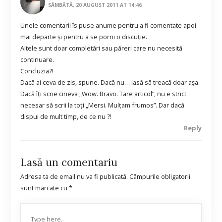
SÂMBĂTĂ, 20 AUGUST 2011 AT 14:46
Unele comentarii îs puse anume pentru a fi comentate apoi
mai departe şi pentru a se porni o discuţie.
Altele sunt doar completări sau păreri care nu necesită
continuare.
Concluzia?!
Dacă ai ceva de zis, spune. Dacă nu… lasă să treacă doar aşa.
Dacă îţi scrie cineva „Wow. Bravo. Tare articol”, nu e strict
necesar să scrii la toţi „Mersi. Mulţam frumos”. Dar dacă
dispui de mult timp, de ce nu ?!
Reply
Lasă un comentariu
Adresa ta de email nu va fi publicată.
Câmpurile obligatorii
sunt marcate cu
*