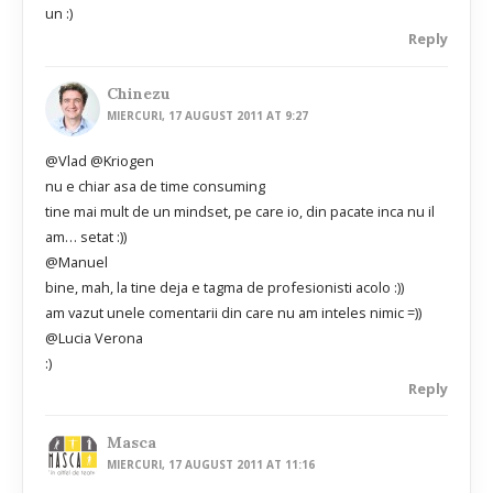
un :)
Reply
Chinezu
MIERCURI, 17 AUGUST 2011 AT 9:27
@Vlad @Kriogen
nu e chiar asa de time consuming
tine mai mult de un mindset, pe care io, din pacate inca nu il
am… setat :))
@Manuel
bine, mah, la tine deja e tagma de profesionisti acolo :))
am vazut unele comentarii din care nu am inteles nimic =))
@Lucia Verona
:)
Reply
Masca
MIERCURI, 17 AUGUST 2011 AT 11:16