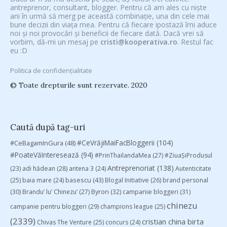
antreprenor, consultant, blogger. Pentru că am ales cu niște
ani în urmă să merg pe această combinație, una din cele mai
bune decizii din viața mea. Pentru că fiecare ipostază îmi aduce
noi și noi provocări și beneficii de fiecare dată. Dacă vrei să
vorbim, dă-mi un mesaj pe
cristi@kooperativa.ro
. Restul fac
eu :D
Politica de confidențialitate
© Toate drepturile sunt rezervate. 2020
Caută după tag-uri
#CeVrăjiMaiFacBloggerii
(104)
#CeBagamInGura
(48)
#PoateVăInteresează
(94)
#PrinThailandaMea
(27)
#ZiuaȘiProdusul
Antreprenoriat
(138)
(23)
adi hădean
(28)
antena 3
(24)
Autenticitate
basescu
(43)
(25)
baia mare
(24)
Blogal Initiative
(26)
brand personal
(30)
Brandu’ lu’ Chinezu’
(27)
Byron
(32)
campanie bloggeri
(31)
chinezu
campanie pentru bloggeri
(29)
champions league
(25)
(2339)
cristian china birta
Chivas The Venture
(25)
concurs
(24)