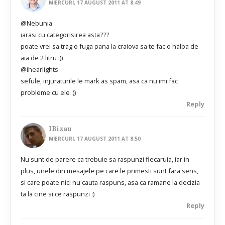
MIERCURI, 17 AUGUST 2011 AT 8:49
@Nebunia
iarasi cu categorisirea asta???
poate vrei sa trag o fuga pana la craiova sa te fac o halba de
aia de 2 litru :))
@ihearlights
sefule, injuraturile le mark as spam, asa ca nu imi fac
probleme cu ele :))
Reply
IBizau
MIERCURI, 17 AUGUST 2011 AT 8:50
Nu sunt de parere ca trebuie sa raspunzi fiecaruia, iar in
plus, unele din mesajele pe care le primesti sunt fara sens,
si care poate nici nu cauta raspuns, asa ca ramane la decizia
ta la cine si ce raspunzi :)
Reply