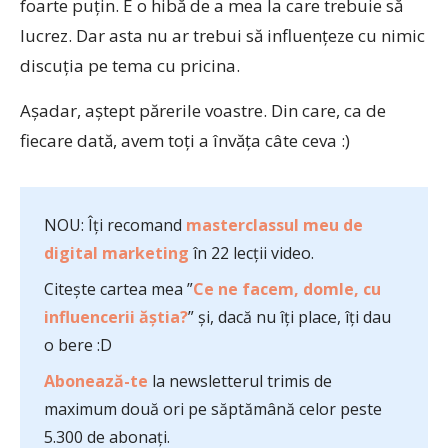
foarte puțin. E o hibă de a mea la care trebuie să
lucrez. Dar asta nu ar trebui să influențeze cu nimic
discuția pe tema cu pricina.
Așadar, aștept părerile voastre. Din care, ca de
fiecare dată, avem toți a învăța câte ceva :)
NOU: Îți recomand
masterclassul meu de
digital marketing
în 22 lecții video.
Citește cartea mea ”
Ce ne facem, domle, cu
influencerii ăștia?
” și, dacă nu îți place, îți dau
o bere :D
Abonează-te
la newsletterul trimis de
maximum două ori pe săptămână celor peste
5.300 de abonați.