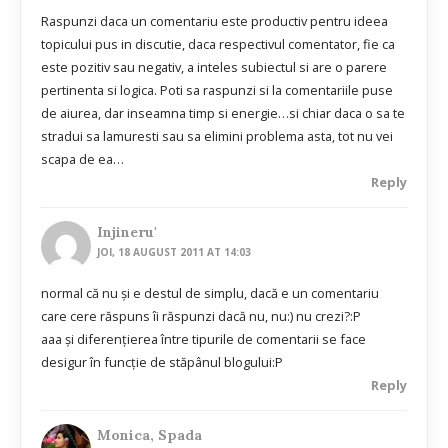
Raspunzi daca un comentariu este productiv pentru ideea
topicului pus in discutie, daca respectivul comentator, fie ca
este pozitiv sau negativ, a inteles subiectul si are o parere
pertinenta si logica. Poti sa raspunzi si la comentariile puse
de aiurea, dar inseamna timp si energie…si chiar daca o sa te
stradui sa lamuresti sau sa elimini problema asta, tot nu vei
scapa de ea…
Reply
Injineru'
JOI, 18 AUGUST 2011 AT 14:03
normal că nu şi e destul de simplu, dacă e un comentariu
care cere răspuns îi răspunzi dacă nu, nu:) nu crezi?:P
aaa şi diferenţierea între tipurile de comentarii se face
desigur în funcţie de stăpânul blogului:P
Reply
Monica, Spada