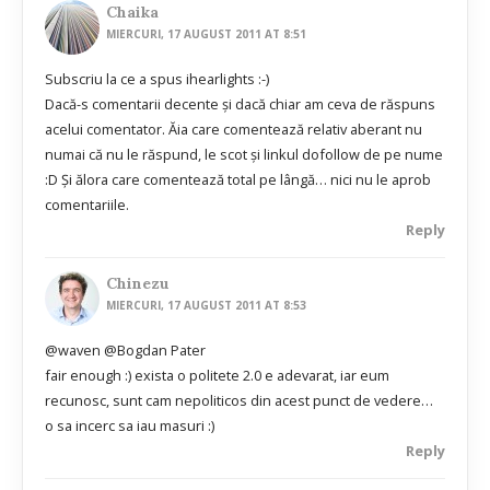
Chaika
MIERCURI, 17 AUGUST 2011 AT 8:51
Subscriu la ce a spus ihearlights :-)
Dacă-s comentarii decente şi dacă chiar am ceva de răspuns
acelui comentator. Ăia care comentează relativ aberant nu
numai că nu le răspund, le scot şi linkul dofollow de pe nume
:D Şi ălora care comentează total pe lângă… nici nu le aprob
comentariile.
Reply
Chinezu
MIERCURI, 17 AUGUST 2011 AT 8:53
@waven @Bogdan Pater
fair enough :) exista o politete 2.0 e adevarat, iar eum
recunosc, sunt cam nepoliticos din acest punct de vedere…
o sa incerc sa iau masuri :)
Reply