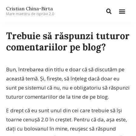
Cristian China-Birta
Mare maestru de isprăvi 2.0
Trebuie să răspunzi tuturor
comentariilor pe blog?
Bun, întrebarea din titlu e doar că să discutăm pe
această temă. Și, firește, să înțeleg dacă doar eu
sunt pe sistemul că nu, nu e obligatoriu să răspunzi
tuturor comentariilor de la tine de pe blog.
E drept că eu sunt unul din cei care trebuie să își
toarne cenușă 2.0 în creștet. Pentru că da, așa este,
dați cu bolovanul în mine, reușesc să răspund