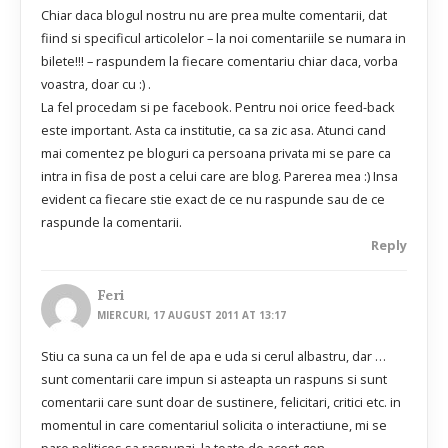
Chiar daca blogul nostru nu are prea multe comentarii, dat
fiind si specificul articolelor – la noi comentariile se numara in
bilete!!! – raspundem la fiecare comentariu chiar daca, vorba
voastra, doar cu :) .
La fel procedam si pe facebook. Pentru noi orice feed-back
este important. Asta ca institutie, ca sa zic asa. Atunci cand
mai comentez pe bloguri ca persoana privata mi se pare ca
intra in fisa de post a celui care are blog. Parerea mea :) Insa
evident ca fiecare stie exact de ce nu raspunde sau de ce
raspunde la comentarii.
Reply
Feri
MIERCURI, 17 AUGUST 2011 AT 13:17
Stiu ca suna ca un fel de apa e uda si cerul albastru, dar …
sunt comentarii care impun si asteapta un raspuns si sunt
comentarii care sunt doar de sustinere, felicitari, critici etc. in
momentul in care comentariul solicita o interactiune, mi se
pare politicos sa raspunzi. la toate de acest gen…