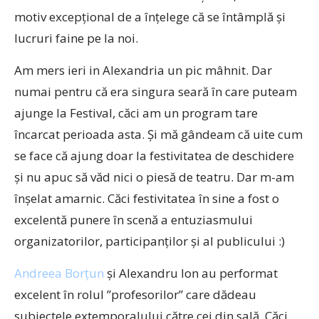
motiv excepțional de a înțelege că se întâmplă și
lucruri faine pe la noi.
Am mers ieri in Alexandria un pic mâhnit. Dar
numai pentru că era singura seară în care puteam
ajunge la Festival, căci am un program tare
încarcat perioada asta. Și mă gândeam că uite cum
se face că ajung doar la festivitatea de deschidere
și nu apuc să văd nici o piesă de teatru. Dar m-am
înșelat amarnic. Căci festivitatea în sine a fost o
excelentă punere în scenă a entuziasmului
organizatorilor, participanților și al publicului :)
Andreea Borțun
și Alexandru Ion au performat
excelent în rolul ”profesorilor” care dădeau
subiectele extemporalului către cei din sală. Căci