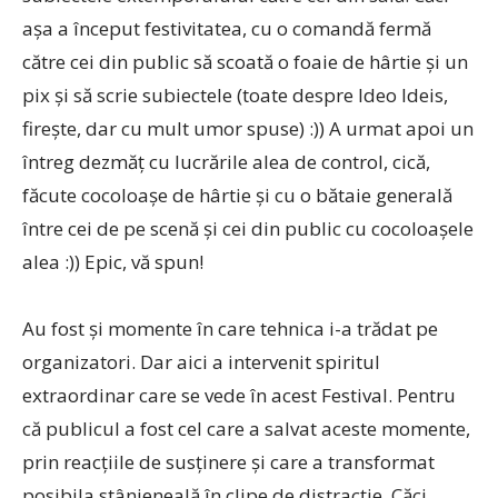
așa a început festivitatea, cu o comandă fermă
către cei din public să scoată o foaie de hârtie și un
pix și să scrie subiectele (toate despre Ideo Ideis,
firește, dar cu mult umor spuse) :)) A urmat apoi un
întreg dezmăț cu lucrările alea de control, cică,
făcute cocoloașe de hârtie și cu o bătaie generală
între cei de pe scenă și cei din public cu cocoloașele
alea :)) Epic, vă spun!
Au fost și momente în care tehnica i-a trădat pe
organizatori. Dar aici a intervenit spiritul
extraordinar care se vede în acest Festival. Pentru
că publicul a fost cel care a salvat aceste momente,
prin reacțiile de susținere și care a transformat
posibila stânjeneală în clipe de distracție. Căci