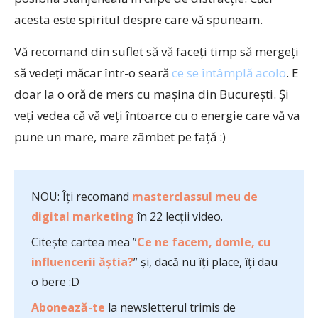
acesta este spiritul despre care vă spuneam.
Vă recomand din suflet să vă faceți timp să mergeți
să vedeți măcar într-o seară
ce se întâmplă acolo
. E
doar la o oră de mers cu mașina din București. Și
veți vedea că vă veți întoarce cu o energie care vă va
pune un mare, mare zâmbet pe față :)
NOU: Îți recomand
masterclassul meu de
digital marketing
în 22 lecții video.
Citește cartea mea ”
Ce ne facem, domle, cu
influencerii ăștia?
” și, dacă nu îți place, îți dau
o bere :D
Abonează-te
la newsletterul trimis de