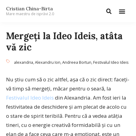
Cristian China-Birta
Mare maestru de isprăvi 2.0
Mergeți la Ideo Ideis, atâta
vă zic
alexandria
,
Alexandru Ion
,
Andreea Bortun
,
Festivalul Ideo Ideis
Nu știu cum să o zic altfel, așa că o zic direct: faceți-
vă timp să mergeți, măcar pentru o seară, la
Festivalul Ideo Ideis
din Alexandria. Am fost ieri la
festivitatea de deschidere și am plecat de acolo cu
o stare de spirit teribilă. Pentru că a vedea atâția
tineri, cu o energie creativă formidabilă și cu un
elan de a face ceva care m-a emoționat, este un