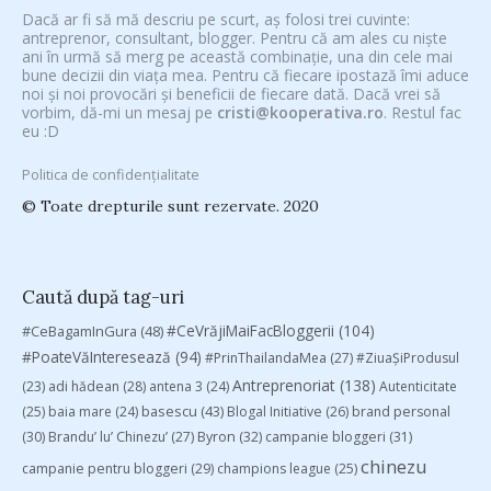
Dacă ar fi să mă descriu pe scurt, aș folosi trei cuvinte:
antreprenor, consultant, blogger. Pentru că am ales cu niște
ani în urmă să merg pe această combinație, una din cele mai
bune decizii din viața mea. Pentru că fiecare ipostază îmi aduce
noi și noi provocări și beneficii de fiecare dată. Dacă vrei să
vorbim, dă-mi un mesaj pe
cristi@kooperativa.ro
. Restul fac
eu :D
Politica de confidențialitate
© Toate drepturile sunt rezervate. 2020
Caută după tag-uri
#CeVrăjiMaiFacBloggerii
(104)
#CeBagamInGura
(48)
#PoateVăInteresează
(94)
#PrinThailandaMea
(27)
#ZiuaȘiProdusul
Antreprenoriat
(138)
(23)
adi hădean
(28)
antena 3
(24)
Autenticitate
basescu
(43)
(25)
baia mare
(24)
Blogal Initiative
(26)
brand personal
(30)
Brandu’ lu’ Chinezu’
(27)
Byron
(32)
campanie bloggeri
(31)
chinezu
campanie pentru bloggeri
(29)
champions league
(25)