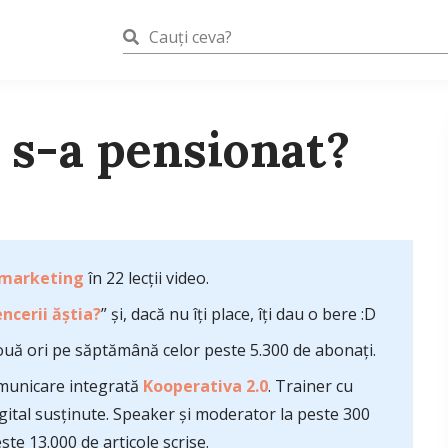
l s-a pensionat?
 marketing
în 22 lecții video.
ncerii ăștia?
” și, dacă nu îți place, îți dau o bere :D
uă ori pe săptămână celor peste 5.300 de abonați.
comunicare integrată
Kooperativa 2.0
. Trainer cu
ital susținute. Speaker și moderator la peste 300
te 13.000 de articole scrise.