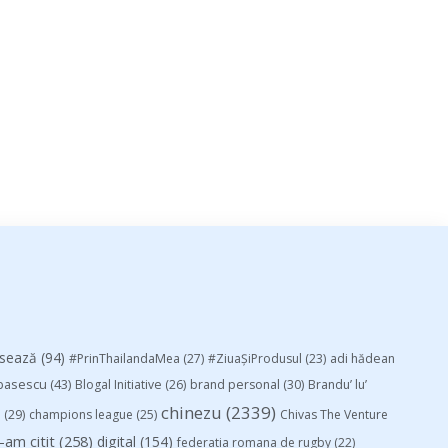
esează
(94)
#PrinThailandaMea
(27)
#ZiuaȘiProdusul
(23)
adi hădean
basescu
(43)
Blogal Initiative
(26)
brand personal
(30)
Brandu’ lu’
chinezu
(2339)
i
(29)
champions league
(25)
Chivas The Venture
-am citit
(258)
digital
(154)
federatia romana de rugby
(22)