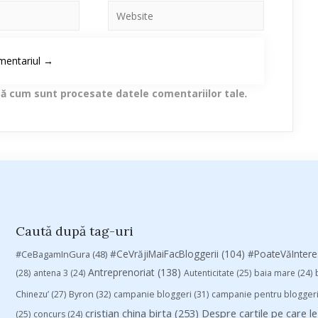
lă cum sunt procesate datele comentariilor tale
.
Caută după tag-uri
#CeVrăjiMaiFacBloggerii
(104)
#CeBagamInGura
(48)
#PoateVăInter
Antreprenoriat
(138)
(28)
antena 3
(24)
Autenticitate
(25)
baia mare
(24)
Chinezu’
(27)
Byron
(32)
campanie bloggeri
(31)
campanie pentru blogger
cristian china birta
(253)
Despre cartile pe care le
(25)
concurs
(24)