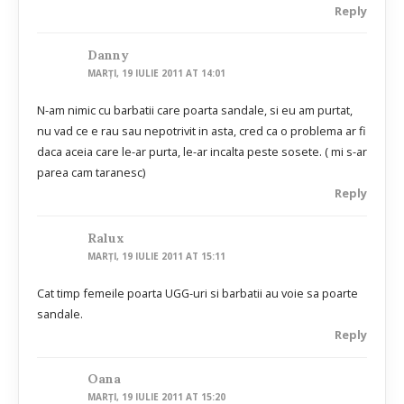
Reply
Danny
MARȚI, 19 IULIE 2011 AT 14:01
N-am nimic cu barbatii care poarta sandale, si eu am purtat,
nu vad ce e rau sau nepotrivit in asta, cred ca o problema ar fi
daca aceia care le-ar purta, le-ar incalta peste sosete. ( mi s-ar
parea cam taranesc)
Reply
Ralux
MARȚI, 19 IULIE 2011 AT 15:11
Cat timp femeile poarta UGG-uri si barbatii au voie sa poarte
sandale.
Reply
Oana
MARȚI, 19 IULIE 2011 AT 15:20