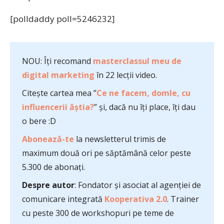
[polldaddy poll=5246232]
NOU: Îți recomand
masterclassul meu de
digital marketing
în 22 lecții video.
Citește cartea mea ”
Ce ne facem, domle, cu
influencerii ăștia?
” și, dacă nu îți place, îți dau
o bere :D
Abonează-te
la newsletterul trimis de
maximum două ori pe săptămână celor peste
5.300 de abonați.
Despre autor
: Fondator și asociat al agenției de
comunicare integrată
Kooperativa 2.0
. Trainer
cu peste 300 de workshopuri pe teme de