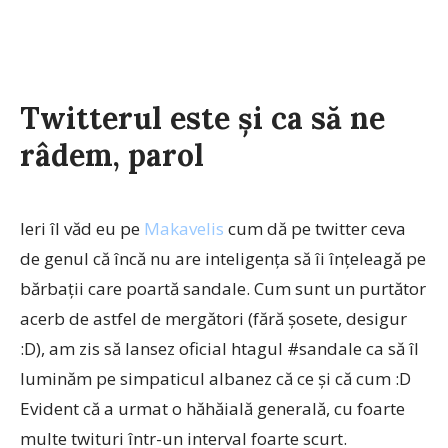
Twitterul este și ca să ne
râdem, parol
Ieri îl văd eu pe
Makavelis
cum dă pe twitter ceva
de genul că încă nu are inteligența să îi înțeleagă pe
bărbații care poartă sandale. Cum sunt un purtător
acerb de astfel de mergători (fără șosete, desigur
:D), am zis să lansez oficial htagul #sandale ca să îl
luminăm pe simpaticul albanez că ce și că cum :D
Evident că a urmat o hăhăială generală, cu foarte
multe twituri într-un interval foarte scurt.