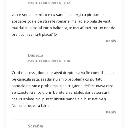
MARȚI, 19 IULIE 2011 AT 8:12
vai ce senzatie misto e cu sandale, mergi cu picioarele
aproape goale pe strazile romane, mai adie o pala de vant,
mai dai cu piciorul intr-o baltoaca, te mai afunzi intr-un nor de
praf, cum sa nu-ti placa? :D
Reply
Daniela
MARȚI, 19 IULIE 2011 AT 8:18
Cred ca si dvs , domnilor aveti dreptul sa va fie comod la talpi
pe canicula asta, asadar nu am o problema cu purtatul
sandalelor. Am o problema, insa cu igiena defectuoasa care
se itzeste ici si colo prin baretele sandalei, dar astea sunt
cazuri izolate. So, purtati linistiti sandale si bucurati-va :)
Numai bine, vara faina!
Reply
Serafim