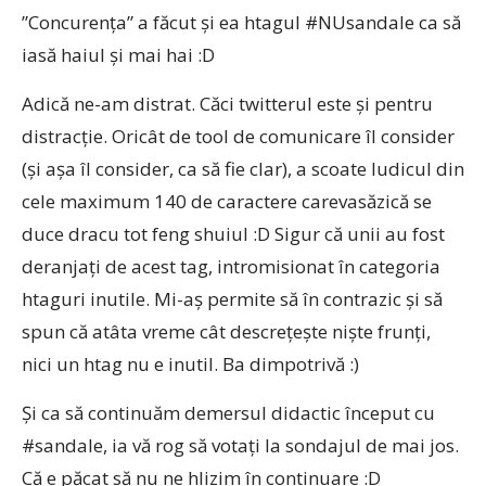
”Concurența” a făcut și ea htagul #NUsandale ca să
iasă haiul și mai hai :D
Adică ne-am distrat. Căci twitterul este și pentru
distracție. Oricât de tool de comunicare îl consider
(și așa îl consider, ca să fie clar), a scoate ludicul din
cele maximum 140 de caractere carevasăzică se
duce dracu tot feng shuiul :D Sigur că unii au fost
deranjați de acest tag, intromisionat în categoria
htaguri inutile. Mi-aș permite să în contrazic și să
spun că atâta vreme cât descrețește niște frunți,
nici un htag nu e inutil. Ba dimpotrivă :)
Și ca să continuăm demersul didactic început cu
#sandale, ia vă rog să votați la sondajul de mai jos.
Că e păcat să nu ne hlizim în continuare :D