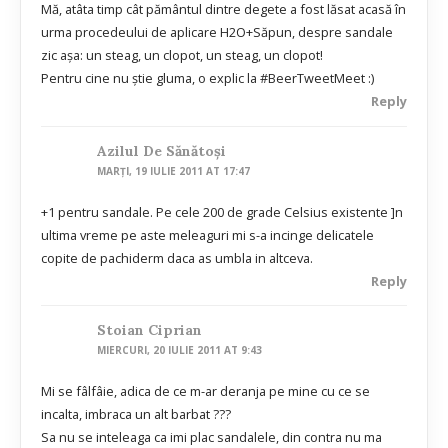
Mă, atâta timp cât pământul dintre degete a fost lăsat acasă în
urma procedeului de aplicare H2O+Săpun, despre sandale
zic așa: un steag, un clopot, un steag, un clopot!
Pentru cine nu știe gluma, o explic la #BeerTweetMeet :)
Reply
Azilul De Sănătoşi
MARȚI, 19 IULIE 2011 AT 17:47
+1 pentru sandale. Pe cele 200 de grade Celsius existente ]n
ultima vreme pe aste meleaguri mi s-a incinge delicatele
copite de pachiderm daca as umbla in altceva.
Reply
Stoian Ciprian
MIERCURI, 20 IULIE 2011 AT 9:43
Mi se fâlfâie, adica de ce m-ar deranja pe mine cu ce se
incalta, imbraca un alt barbat ???
Sa nu se inteleaga ca imi plac sandalele, din contra nu ma