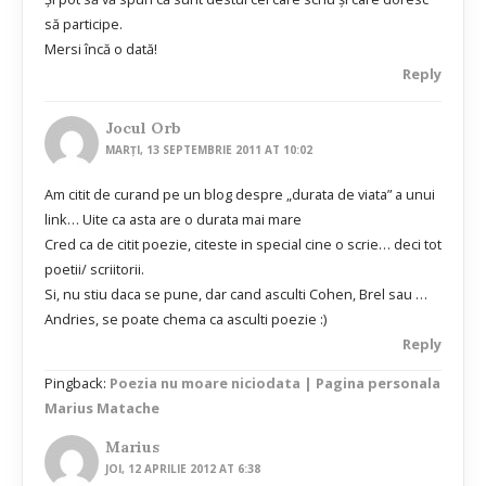
să participe.
Mersi încă o dată!
Reply
Jocul Orb
MARȚI, 13 SEPTEMBRIE 2011 AT 10:02
Am citit de curand pe un blog despre „durata de viata” a unui
link… Uite ca asta are o durata mai mare
Cred ca de citit poezie, citeste in special cine o scrie… deci tot
poetii/ scriitorii.
Si, nu stiu daca se pune, dar cand asculti Cohen, Brel sau …
Andries, se poate chema ca asculti poezie :)
Reply
Pingback:
Poezia nu moare niciodata | Pagina personala
Marius Matache
Marius
JOI, 12 APRILIE 2012 AT 6:38