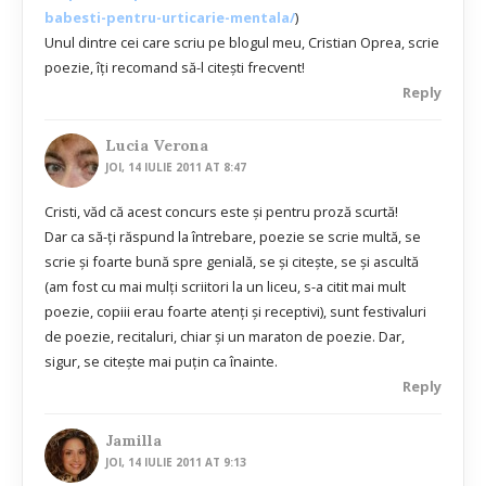
babesti-pentru-urticarie-mentala/
)
Unul dintre cei care scriu pe blogul meu, Cristian Oprea, scrie
poezie, îţi recomand să-l citeşti frecvent!
Reply
Lucia Verona
JOI, 14 IULIE 2011 AT 8:47
Cristi, văd că acest concurs este și pentru proză scurtă!
Dar ca să-ți răspund la întrebare, poezie se scrie multă, se
scrie și foarte bună spre genială, se și citește, se și ascultă
(am fost cu mai mulți scriitori la un liceu, s-a citit mai mult
poezie, copiii erau foarte atenți și receptivi), sunt festivaluri
de poezie, recitaluri, chiar și un maraton de poezie. Dar,
sigur, se citește mai puțin ca înainte.
Reply
Jamilla
JOI, 14 IULIE 2011 AT 9:13