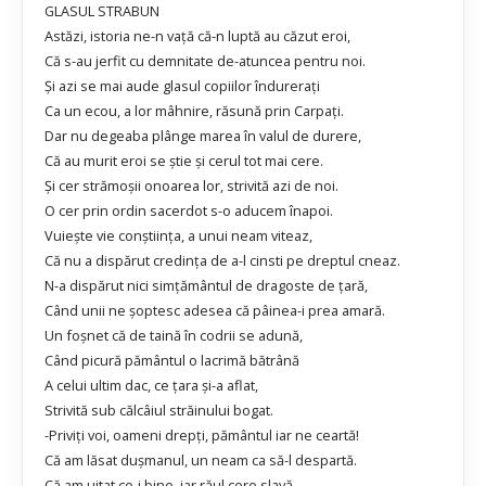
GLASUL STRABUN
Astăzi, istoria ne-n vaţă că-n luptă au căzut eroi,
Că s-au jerfit cu demnitate de-atuncea pentru noi.
Şi azi se mai aude glasul copiilor îndureraţi
Ca un ecou, a lor mâhnire, răsună prin Carpaţi.
Dar nu degeaba plânge marea în valul de durere,
Că au murit eroi se ştie şi cerul tot mai cere.
Şi cer strămoşii onoarea lor, strivită azi de noi.
O cer prin ordin sacerdot s-o aducem înapoi.
Vuieşte vie conştiinţa, a unui neam viteaz,
Că nu a dispărut credinţa de a-l cinsti pe dreptul cneaz.
N-a dispărut nici simţământul de dragoste de ţară,
Când unii ne şoptesc adesea că pâinea-i prea amară.
Un foşnet că de taină în codrii se adună,
Când picură pământul o lacrimă bătrână
A celui ultim dac, ce ţara şi-a aflat,
Strivită sub călcâiul străinului bogat.
-Priviţi voi, oameni drepţi, pământul iar ne ceartă!
Că am lăsat duşmanul, un neam ca să-l despartă.
Că am uitat ce-i bine, iar răul cere slavă,