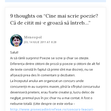
9 thoughts on “Cine mai scrie poezie?
Că de citit mi-e groază să întreb…”
Meneopol
JOI, 14 IULIE 2011 AT 8:28
Salut!
Ai să rămîi surprins! Poezie se scrie şi chiar se citeşte.
Diferenţa dintre cititorii de proză şi poezie şi cititorii de alt fel
de texte constă în faptul că primii sînt mai discreţi, nu se
afişează prea des în comentarii şi dezbateri.
La începutul anului am organizat un concurs unde
concurenţii m-au surprins maxim, pînă la sfîrşitul concursului
deveniseră prieteni, erau foarte creativi şi, lucru deloc de
neglijat, premiul pus în joc chiar nu a mai contat. A fost o
nebunie totală. (Uite despre ce este vorba –
http://www.pionezadintrefese.ro/concurs-leacuri-