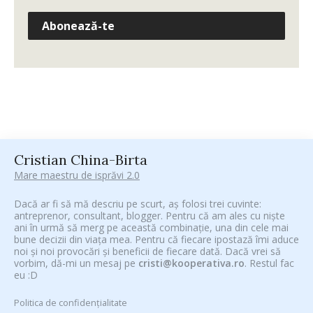
Abonează-te
Cristian China-Birta
Mare maestru de isprăvi 2.0
Dacă ar fi să mă descriu pe scurt, aș folosi trei cuvinte:
antreprenor, consultant, blogger. Pentru că am ales cu niște
ani în urmă să merg pe această combinație, una din cele mai
bune decizii din viața mea. Pentru că fiecare ipostază îmi aduce
noi și noi provocări și beneficii de fiecare dată. Dacă vrei să
vorbim, dă-mi un mesaj pe
cristi@kooperativa.ro
. Restul fac
eu :D
Politica de confidențialitate