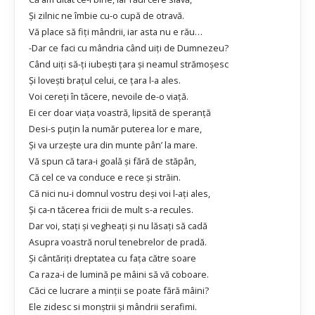
Şi zilnic ne îmbie cu-o cupă de otravă.
Vă place să fiţi mândrii, iar asta nu e rău…
-Dar ce faci cu mândria când uiţi de Dumnezeu?
Când uiţi să-ţi iubeşti ţara şi neamul strămoşesc
Şi loveşti braţul celui, ce ţara l-a ales.
Voi cereţi în tăcere, nevoile de-o viaţă.
Ei cer doar viaţa voastră, lipsită de speranţă
Desi-s puţin la număr puterea lor e mare,
Şi va urzeşte ura din munte pân’ la mare.
Vă spun că tara-i goală şi fără de stăpân,
Că cel ce va conduce e rece şi străin.
Că nici nu-i domnul vostru deşi voi l-aţi ales,
Şi ca-n tăcerea fricii de mult s-a recules.
Dar voi, staţi şi vegheaţi şi nu lăsaţi să cadă
Asupra voastră norul tenebrelor de pradă.
Şi cântăriţi dreptatea cu faţa către soare
Ca raza-i de lumină pe mâini să vă coboare.
Căci ce lucrare a minţii se poate fără mâini?
Ele zidesc si monştrii şi mândrii serafimi.