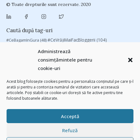
© Toate drepturile sunt rezervate. 2020
Caută după tag-uri
#CeVrăjiMaiFacBloggerii
(104)
#CeBagamInGura
(48)
#PoateVăInteresează
(94)
#PrinThailandaMea
(27)
#ZiuaȘiProdusul
Administrează
Antreprenoriat
(138)
(23)
adi hădean
(28)
antena 3
(24)
Autenticitate
consimțămintele pentru
basescu
(43)
(25)
baia mare
(24)
Blogal Initiative
(26)
brand personal
cookie-uri
(30)
Brandu’ lu’ Chinezu’
(27)
Byron
(32)
campanie bloggeri
(31)
chinezu
campanie pentru bloggeri
(29)
champions league
(25)
Acest blog folosește cookies pentru a personaliza conținutul pe care ți-l
arată și pentru a contoriza numărul de vizitatori care accesează
(2339)
cristian china birta
Chivas The Venture
(25)
concurs
(24)
articolele. Poți stabili ce cookie-uri dorești să fie active pentru tine
(253)
Despre cartile pe care le-am citit
(258)
digital
(154)
folosind butoanele alăturate.
filosofice
(132)
federatia romana de rugby
(22)
heineken
(24)
leapsa
(31)
Linkurile zilei
(39)
manafu
(33)
mara
(27)
marius matache
(24)
Acceptă
Parenting
(55)
Recomandările zilei din blogosferă
(76)
revista biz
Studii
(41)
romania
(45)
Samsung
(48)
rugby
(29)
sportlocal.ro
(39)
Refuză
(112)
utile
(139)
TIFF
(30)
top 10
(36)
Trompeta lui Eustachio
(28)