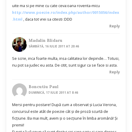
uite ma si pe mine cu cate ceva:oana roventa-micu
http://www.poezie.ro/index.php/author/0015056/index
.html
, daca tot vrei sa citesti :DDD
Reply
Madalin Blidaru
SÂMBĂTĂ, 16 IULIE 2011 AT 20:46
Se scrie, inca foarte multa, insa calitatea lor depinde… Totusi,
nu pot sa judec eu asta. De citit, sunt sigur ca se face si asta.
Reply
Boncutiu Paul
DUMINICĂ, 17 IULIE 2011 AT 8:46
Mersi pentru postare! După cum a observat şi Lucia Verona,
concursul este atât de poezie cât şi de proză scurtă de
ficţiune. Ba mai mult, avem şi o secţiune în limba aromână! Şi
premii!
Şi pot să vă spun că sunt destui cei care scriu şi care doresc