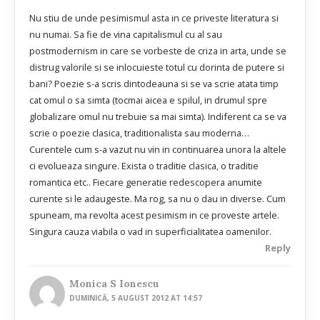
Nu stiu de unde pesimismul asta in ce priveste literatura si
nu numai. Sa fie de vina capitalismul cu al sau
postmodernism in care se vorbeste de criza in arta, unde se
distrug valorile si se inlocuieste totul cu dorinta de putere si
bani? Poezie s-a scris dintodeauna si se va scrie atata timp
cat omul o sa simta (tocmai aicea e spilul, in drumul spre
globalizare omul nu trebuie sa mai simta). Indiferent ca se va
scrie o poezie clasica, traditionalista sau moderna…
Curentele cum s-a vazut nu vin in continuarea unora la altele
ci evolueaza singure. Exista o traditie clasica, o traditie
romantica etc.. Fiecare generatie redescopera anumite
curente si le adaugeste. Ma rog, sa nu o dau in diverse. Cum
spuneam, ma revolta acest pesimism in ce proveste artele.
Singura cauza viabila o vad in superficialitatea oamenilor.
Reply
Monica S Ionescu
DUMINICĂ, 5 AUGUST 2012 AT 14:57