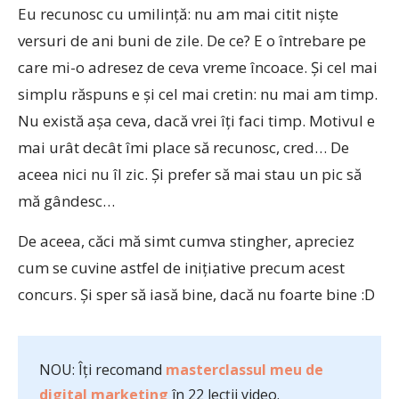
Eu recunosc cu umilință: nu am mai citit niște
versuri de ani buni de zile. De ce? E o întrebare pe
care mi-o adresez de ceva vreme încoace. Și cel mai
simplu răspuns e și cel mai cretin: nu mai am timp.
Nu există așa ceva, dacă vrei îți faci timp. Motivul e
mai urât decât îmi place să recunosc, cred… De
aceea nici nu îl zic. Și prefer să mai stau un pic să
mă gândesc…
De aceea, căci mă simt cumva stingher, apreciez
cum se cuvine astfel de inițiative precum acest
concurs. Și sper să iasă bine, dacă nu foarte bine :D
NOU: Îți recomand
masterclassul meu de
digital marketing
în 22 lecții video.