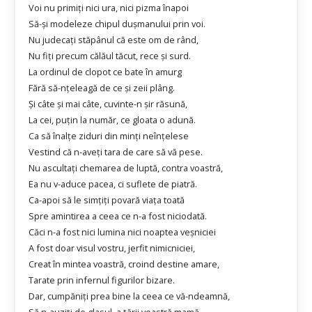
Voi nu primiţi nici ura, nici pizma înapoi
Să-şi modeleze chipul duşmanului prin voi.
Nu judecaţi stăpânul că este om de rând,
Nu fiţi precum călăul tăcut, rece şi surd.
La ordinul de clopot ce bate în amurg
Fără să-nţeleagă de ce şi zeii plâng.
Şi câte şi mai câte, cuvinte-n şir răsună,
La cei, puţin la număr, ce gloata o adună.
Ca să înalţe ziduri din minţi neînţelese
Vestind că n-aveţi tara de care să vă pese.
Nu ascultaţi chemarea de luptă, contra voastră,
Ea nu v-aduce pacea, ci suflete de piatră.
Ca-apoi să le simţiţi povară viaţa toată
Spre amintirea a ceea ce n-a fost niciodată.
Căci n-a fost nici lumina nici noaptea veşniciei
A fost doar visul vostru, jerfit nimicniciei,
Creat în mintea voastră, croind destine amare,
Tarate prin infernul figurilor bizare.
Dar, cumpăniţi prea bine la ceea ce vă-ndeamnă,
Să n-auziţi de glasul, a ţării voastră mamă.