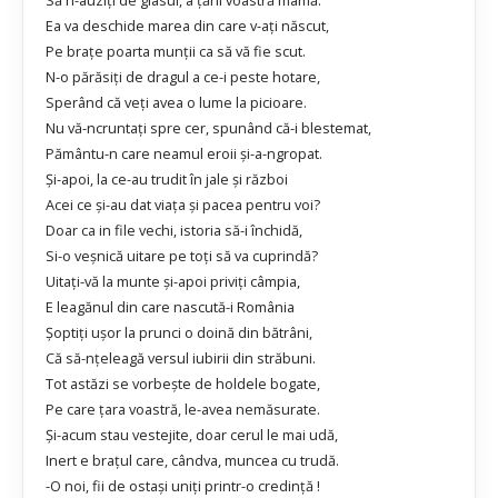
Ea va deschide marea din care v-aţi născut,
Pe braţe poarta munţii ca să vă fie scut.
N-o părăsiţi de dragul a ce-i peste hotare,
Sperând că veţi avea o lume la picioare.
Nu vă-ncruntaţi spre cer, spunând că-i blestemat,
Pământu-n care neamul eroii şi-a-ngropat.
Şi-apoi, la ce-au trudit în jale şi război
Acei ce şi-au dat viaţa şi pacea pentru voi?
Doar ca in file vechi, istoria să-i închidă,
Si-o veşnică uitare pe toţi să va cuprindă?
Uitaţi-vă la munte şi-apoi priviţi câmpia,
E leagănul din care nascută-i România
Şoptiţi uşor la prunci o doină din bătrâni,
Că să-nţeleagă versul iubirii din străbuni.
Tot astăzi se vorbeşte de holdele bogate,
Pe care ţara voastră, le-avea nemăsurate.
Şi-acum stau vestejite, doar cerul le mai udă,
Inert e braţul care, cândva, muncea cu trudă.
-O noi, fii de ostaşi uniţi printr-o credinţă !