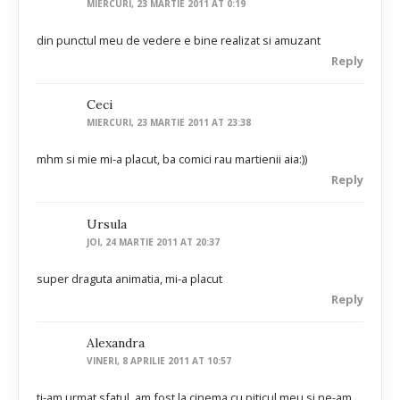
MIERCURI, 23 MARTIE 2011 AT 0:19
din punctul meu de vedere e bine realizat si amuzant
Reply
Ceci
MIERCURI, 23 MARTIE 2011 AT 23:38
mhm si mie mi-a placut, ba comici rau martienii aia:))
Reply
Ursula
JOI, 24 MARTIE 2011 AT 20:37
super draguta animatia, mi-a placut
Reply
Alexandra
VINERI, 8 APRILIE 2011 AT 10:57
ti-am urmat sfatul, am fost la cinema cu piticul meu si ne-am