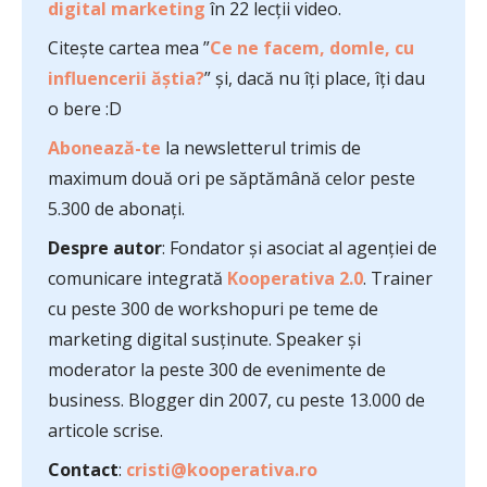
digital marketing
în 22 lecții video.
Citește cartea mea ”
Ce ne facem, domle, cu
influencerii ăștia?
” și, dacă nu îți place, îți dau
o bere :D
Abonează-te
la newsletterul trimis de
maximum două ori pe săptămână celor peste
5.300 de abonați.
Despre autor
: Fondator și asociat al agenției de
comunicare integrată
Kooperativa 2.0
. Trainer
cu peste 300 de workshopuri pe teme de
marketing digital susținute. Speaker și
moderator la peste 300 de evenimente de
business. Blogger din 2007, cu peste 13.000 de
articole scrise.
Contact
:
cristi@kooperativa.ro