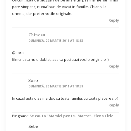
Oricum, lista de bloggeri de pe afis e un pas inainte. Iar filmul
pare simpatic, numa’ bun de vazut in familie. Chiar si la
cinema, dar prefer vocile originale.
Reply
Chinezu
DUMINICĂ, 20 MARTIE 2011 AT 18:13
@soro
filmul asta nu e dublat, asa ca poti auzi vocile originale :)
Reply
Soro
DUMINICĂ, 20 MARTIE 2011 AT 18:59
In cazul asta o sa ma duc cu toata familia, cu toata placerea. :-)
Reply
Pingback:
Se cauta “Mamici pentru Marte”- Elena Cîrîc
Bebe