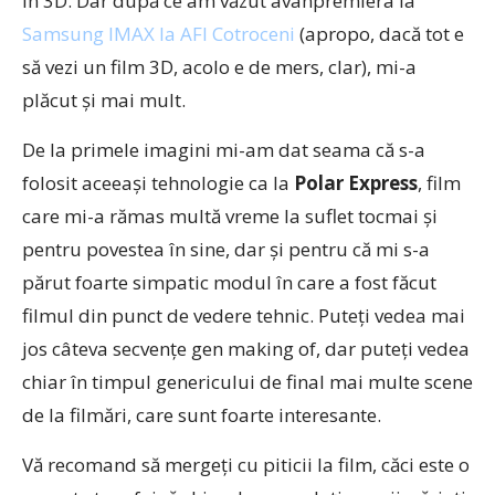
în 3D. Dar după ce am văzut avanpremiera la
Samsung IMAX la AFI Cotroceni
(apropo, dacă tot e
să vezi un film 3D, acolo e de mers, clar), mi-a
plăcut și mai mult.
De la primele imagini mi-am dat seama că s-a
folosit aceeași tehnologie ca la
Polar Express
, film
care mi-a rămas multă vreme la suflet tocmai și
pentru povestea în sine, dar și pentru că mi s-a
părut foarte simpatic modul în care a fost făcut
filmul din punct de vedere tehnic. Puteți vedea mai
jos câteva secvențe gen making of, dar puteți vedea
chiar în timpul genericului de final mai multe scene
de la filmări, care sunt foarte interesante.
Vă recomand să mergeți cu piticii la film, căci este o