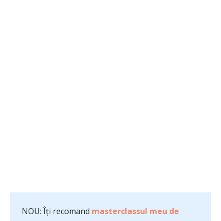
NOU: Îți recomand
masterclassul meu de