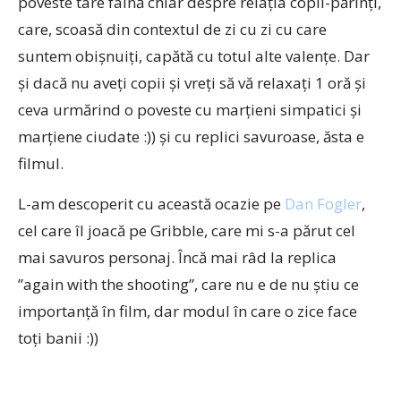
poveste tare faină chiar despre relația copii-părinți,
care, scoasă din contextul de zi cu zi cu care
suntem obișnuiți, capătă cu totul alte valențe. Dar
și dacă nu aveți copii și vreți să vă relaxați 1 oră și
ceva urmărind o poveste cu marțieni simpatici și
marțiene ciudate :)) și cu replici savuroase, ăsta e
filmul.
L-am descoperit cu această ocazie pe
Dan Fogler
,
cel care îl joacă pe Gribble, care mi s-a părut cel
mai savuros personaj. Încă mai râd la replica
”again with the shooting”, care nu e de nu știu ce
importanță în film, dar modul în care o zice face
toți banii :))