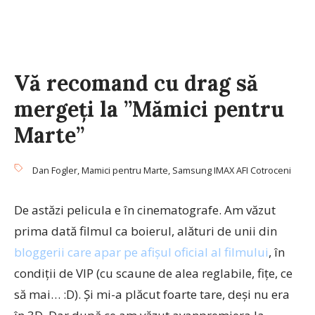
Vă recomand cu drag să
mergeți la ”Mămici pentru
Marte”
Dan Fogler
,
Mamici pentru Marte
,
Samsung IMAX AFI Cotroceni
De astăzi pelicula e în cinematografe. Am văzut
prima dată filmul ca boierul, alături de unii din
bloggerii care apar pe afișul oficial al filmului
, în
condiții de VIP (cu scaune de alea reglabile, fițe, ce
să mai… :D). Și mi-a plăcut foarte tare, deși nu era