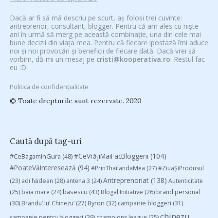
Dacă ar fi să mă descriu pe scurt, aș folosi trei cuvinte:
antreprenor, consultant, blogger. Pentru că am ales cu niște
ani în urmă să merg pe această combinație, una din cele mai
bune decizii din viața mea. Pentru că fiecare ipostază îmi aduce
noi și noi provocări și beneficii de fiecare dată. Dacă vrei să
vorbim, dă-mi un mesaj pe
cristi@kooperativa.ro
. Restul fac
eu :D
Politica de confidențialitate
© Toate drepturile sunt rezervate. 2020
Caută după tag-uri
#CeVrăjiMaiFacBloggerii
(104)
#CeBagamInGura
(48)
#PoateVăInteresează
(94)
#PrinThailandaMea
(27)
#ZiuaȘiProdusul
Antreprenoriat
(138)
(23)
adi hădean
(28)
antena 3
(24)
Autenticitate
basescu
(43)
(25)
baia mare
(24)
Blogal Initiative
(26)
brand personal
(30)
Brandu’ lu’ Chinezu’
(27)
Byron
(32)
campanie bloggeri
(31)
chinezu
campanie pentru bloggeri
(29)
champions league
(25)