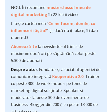
NOU: Îți recomand
masterclassul meu de
digital marketing
în 22 lecții video.
Citește cartea mea ”
Ce ne facem, domle, cu
influencerii ăștia?
” și, dacă nu îți place, îți dau
o bere :D
Abonează-te
la newsletterul trimis de
maximum două ori pe săptămână celor peste
5.300 de abonați.
Despre autor
: Fondator și asociat al agenției de
comunicare integrată
Kooperativa 2.0
. Trainer
cu peste 300 de workshopuri pe teme de
marketing digital susținute. Speaker și
moderator la peste 300 de evenimente de
business. Blogger din 2007, cu peste 13.000 de
articole scrise.