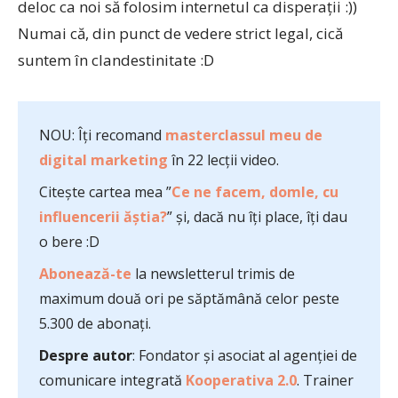
deloc ca noi să folosim internetul ca disperații :))
Numai că, din punct de vedere strict legal, cică
suntem în clandestinitate :D
NOU: Îți recomand
masterclassul meu de
digital marketing
în 22 lecții video.
Citește cartea mea ”
Ce ne facem, domle, cu
influencerii ăștia?
” și, dacă nu îți place, îți dau
o bere :D
Abonează-te
la newsletterul trimis de
maximum două ori pe săptămână celor peste
5.300 de abonați.
Despre autor
: Fondator și asociat al agenției de
comunicare integrată
Kooperativa 2.0
. Trainer