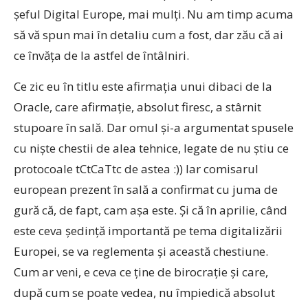
șeful Digital Europe, mai mulți. Nu am timp acuma
să vă spun mai în detaliu cum a fost, dar zău că ai
ce învăța de la astfel de întâlniri.
Ce zic eu în titlu este afirmația unui dibaci de la
Oracle, care afirmație, absolut firesc, a stârnit
stupoare în sală. Dar omul și-a argumentat spusele
cu niște chestii de alea tehnice, legate de nu știu ce
protocoale tCtCaTtc de astea :)) Iar comisarul
european prezent în sală a confirmat cu juma de
gură că, de fapt, cam așa este. Și că în aprilie, când
este ceva ședință importantă pe tema digitalizării
Europei, se va reglementa și această chestiune.
Cum ar veni, e ceva ce ține de birocrație și care,
după cum se poate vedea, nu împiedică absolut