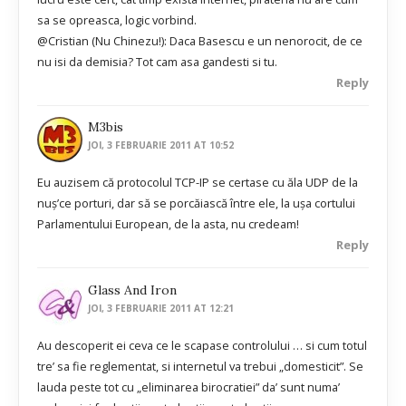
sa se opreasca, logic vorbind.
@Cristian (Nu Chinezu!): Daca Basescu e un nenorocit, de ce
nu isi da demisia? Tot cam asa gandesti si tu.
Reply
M3bis
JOI, 3 FEBRUARIE 2011 AT 10:52
Eu auzisem că protocolul TCP-IP se certase cu ăla UDP de la
nuş’ce porturi, dar să se porcăiască între ele, la uşa cortului
Parlamentului European, de la asta, nu credeam!
Reply
Glass And Iron
JOI, 3 FEBRUARIE 2011 AT 12:21
Au descoperit ei ceva ce le scapase controlului … si cum totul
tre’ sa fie reglementat, si internetul va trebui „domesticit”. Se
lauda peste tot cu „eliminarea birocratiei” da’ sunt numa’