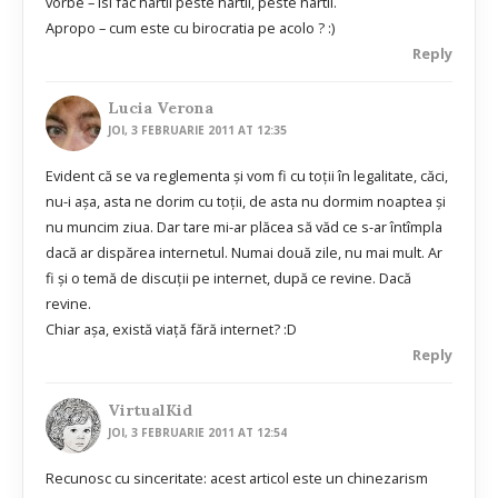
vorbe – isi fac hartii peste hartii, peste hartii.
Apropo – cum este cu birocratia pe acolo ? :)
Reply
Lucia Verona
JOI, 3 FEBRUARIE 2011 AT 12:35
Evident că se va reglementa şi vom fi cu toţii în legalitate, căci,
nu-i aşa, asta ne dorim cu toţii, de asta nu dormim noaptea şi
nu muncim ziua. Dar tare mi-ar plăcea să văd ce s-ar întîmpla
dacă ar dispărea internetul. Numai două zile, nu mai mult. Ar
fi şi o temă de discuţii pe internet, după ce revine. Dacă
revine.
Chiar aşa, există viaţă fără internet? :D
Reply
VirtualKid
JOI, 3 FEBRUARIE 2011 AT 12:54
Recunosc cu sinceritate: acest articol este un chinezarism