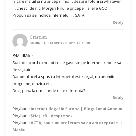
la care ma uit si nu pricep nimic … despre fotoni si whatever
… chestii de nici Morgan F nu le pricepe .. si el e GOD.
Propun sa se inchida internetul … GATA.
Reply
Cristian
DUMINICĂ, 6 FEBRUARIE 2011 AT 18:18
@MadMike
Sunt de acord ca nu tot ce se gaseste pe internet trebuie sa
fie si gratuit.
Dar omul acel a spus ca Internetul este ilegal, nu anumite
programe, muzica etc.
Deci, pana la urma unde este diferenta?
Reply
Pingback:
Internet Ilegal in Europa | Blogul unui Anonim
Pingback:
Ştiaţi că…despre sex
Pingback:
ACTA, sau cum preferam sa nu am dreptate. |
Macku