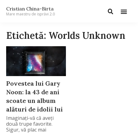
Cristian China-Birta
Mare maestru de isprăvi 2.0
Etichetă: Worlds Unknown
Povestea lui Gary
Noon: la 43 de ani
scoate un album
alături de idolii lui
Imaginați-vă că aveți
două trupe favorite.
Sigur, vă plac mai