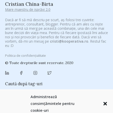
Cristian China-Birta
Mare maestru de isprăvi 2.0
Dacă ar fi să mă descriu pe scurt, aș folosi trei cuvinte:
antreprenor, consultant, blogger. Pentru că am ales cu niște
ani în urmă să merg pe această combinație, una din cele mai
bune decizii din viața mea. Pentru că fiecare ipostază îmi aduce
noi și noi provocări și beneficii de fiecare dată. Dacă vrei să
vorbim, dă-mi un mesaj pe
cristi@kooperativa.ro
. Restul fac
eu :D
Politica de confidențialitate
© Toate drepturile sunt rezervate. 2020
Caută după tag-uri
#CeVrăjiMaiFacBloggerii
(104)
#CeBagamInGura
(48)
Administrează
#PoateVăInteresează
(94)
#PrinThailandaMea
(27)
#ZiuaȘiProdusul
consimțămintele pentru
Antreprenoriat
(138)
(23)
adi hădean
(28)
antena 3
(24)
Autenticitate
cookie-uri
basescu
(43)
(25)
baia mare
(24)
Blogal Initiative
(26)
brand personal