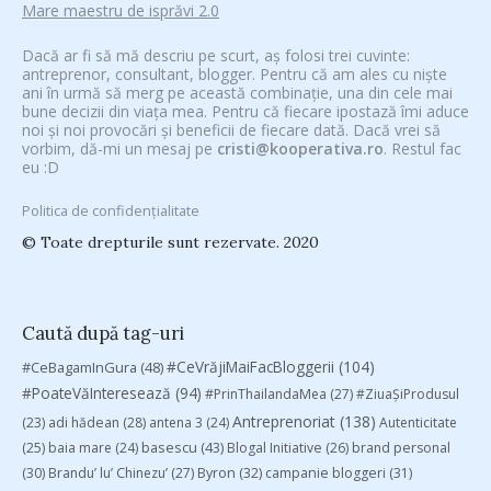
Mare maestru de isprăvi 2.0
Dacă ar fi să mă descriu pe scurt, aș folosi trei cuvinte:
antreprenor, consultant, blogger. Pentru că am ales cu niște
ani în urmă să merg pe această combinație, una din cele mai
bune decizii din viața mea. Pentru că fiecare ipostază îmi aduce
noi și noi provocări și beneficii de fiecare dată. Dacă vrei să
vorbim, dă-mi un mesaj pe
cristi@kooperativa.ro
. Restul fac
eu :D
Politica de confidențialitate
© Toate drepturile sunt rezervate. 2020
Caută după tag-uri
#CeVrăjiMaiFacBloggerii
(104)
#CeBagamInGura
(48)
#PoateVăInteresează
(94)
#PrinThailandaMea
(27)
#ZiuaȘiProdusul
Antreprenoriat
(138)
(23)
adi hădean
(28)
antena 3
(24)
Autenticitate
basescu
(43)
(25)
baia mare
(24)
Blogal Initiative
(26)
brand personal
(30)
Brandu’ lu’ Chinezu’
(27)
Byron
(32)
campanie bloggeri
(31)