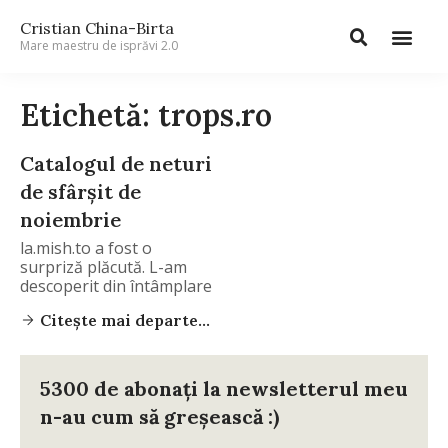
Cristian China-Birta
Mare maestru de isprăvi 2.0
Etichetă: trops.ro
Catalogul de neturi
de sfârşit de
noiembrie
la.mish.to a fost o
surpriză plăcută. L-am
descoperit din întâmplare
Citește mai departe...
5300 de abonați la newsletterul meu
n-au cum să greșească :)