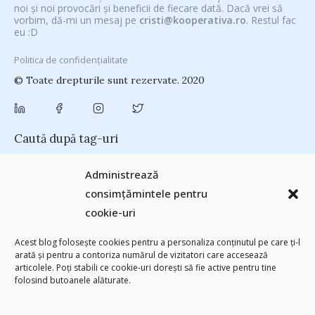
noi și noi provocări și beneficii de fiecare dată. Dacă vrei să
vorbim, dă-mi un mesaj pe
cristi@kooperativa.ro
. Restul fac
eu :D
Politica de confidențialitate
© Toate drepturile sunt rezervate. 2020
Caută după tag-uri
#CeVrăjiMaiFacBloggerii
(104)
#CeBagamInGura
(48)
Administrează
#PoateVăInteresează
(94)
#PrinThailandaMea
(27)
#ZiuaȘiProdusul
consimțămintele pentru
Antreprenoriat
(138)
(23)
adi hădean
(28)
antena 3
(24)
Autenticitate
cookie-uri
basescu
(43)
(25)
baia mare
(24)
Blogal Initiative
(26)
brand personal
(30)
Brandu’ lu’ Chinezu’
(27)
Byron
(32)
campanie bloggeri
(31)
Acest blog folosește cookies pentru a personaliza conținutul pe care ți-l
chinezu
campanie pentru bloggeri
(29)
champions league
(25)
arată și pentru a contoriza numărul de vizitatori care accesează
(2339)
articolele. Poți stabili ce cookie-uri dorești să fie active pentru tine
cristian china birta
Chivas The Venture
(25)
concurs
(24)
folosind butoanele alăturate.
(253)
Despre cartile pe care le-am citit
(258)
digital
(154)
filosofice
(132)
federatia romana de rugby
(22)
heineken
(24)
leapsa