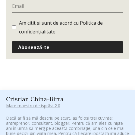
Am citit și sunt de acord cu
Politica de
confidențialitate
Abonează-te
Cristian China-Birta
Mare maestru de isprăvi 2.0
Dacă ar fi să mă descriu pe scurt, aș folosi trei cuvinte:
antreprenor, consultant, blogger. Pentru că am ales cu niște
ani în urmă să merg pe această combinație, una din cele mai
bune decizii din viața mea. Pentru că fiecare ipostază îmi aduce