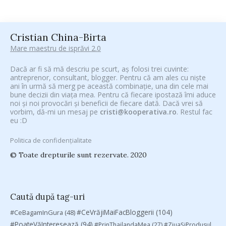
Cristian China-Birta
Mare maestru de isprăvi 2.0
Dacă ar fi să mă descriu pe scurt, aș folosi trei cuvinte:
antreprenor, consultant, blogger. Pentru că am ales cu niște
ani în urmă să merg pe această combinație, una din cele mai
bune decizii din viața mea. Pentru că fiecare ipostază îmi aduce
noi și noi provocări și beneficii de fiecare dată. Dacă vrei să
vorbim, dă-mi un mesaj pe
cristi@kooperativa.ro
. Restul fac
eu :D
Politica de confidențialitate
© Toate drepturile sunt rezervate. 2020
Caută după tag-uri
#CeVrăjiMaiFacBloggerii
(104)
#CeBagamInGura
(48)
#PoateVăInteresează
(94)
#PrinThailandaMea
(27)
#ZiuaȘiProdusul