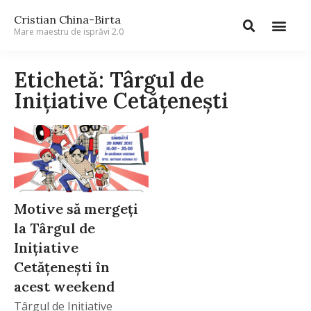
Cristian China-Birta
Mare maestru de isprăvi 2.0
Etichetă: Târgul de
Inițiative Cetățenești
Motive să mergeți
la Târgul de
Inițiative
Cetățenești în
acest weekend
Târgul de Inițiative