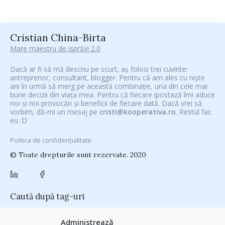
Cristian China-Birta
Mare maestru de isprăvi 2.0
Dacă ar fi să mă descriu pe scurt, aș folosi trei cuvinte:
antreprenor, consultant, blogger. Pentru că am ales cu niște
ani în urmă să merg pe această combinație, una din cele mai
bune decizii din viața mea. Pentru că fiecare ipostază îmi aduce
noi și noi provocări și beneficii de fiecare dată. Dacă vrei să
vorbim, dă-mi un mesaj pe
cristi@kooperativa.ro
. Restul fac
eu :D
Politica de confidențialitate
© Toate drepturile sunt rezervate. 2020
Caută după tag-uri
#CeVrăjiMaiFacBloggerii
(104)
#CeBagamInGura
(48)
Administrează
#PoateVăInteresează
(94)
#PrinThailandaMea
(27)
#ZiuaȘiProdusul