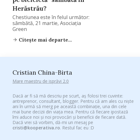
Herăstrău?
Chestiunea este în felul următor:
sâmbătă, 21 martie, Asociația
Green
Citește mai departe...
Cristian China-Birta
Mare maestru de isprăvi 2.0
Dacă ar fi să mă descriu pe scurt, aș folosi trei cuvinte:
antreprenor, consultant, blogger. Pentru că am ales cu niște
ani în urmă să merg pe această combinație, una din cele
mai bune decizii din viața mea. Pentru că fiecare ipostază
îmi aduce noi și noi provocări și beneficii de fiecare dată.
Dacă vrei să vorbim, dă-mi un mesaj pe
cristi@kooperativa.ro
. Restul fac eu :D