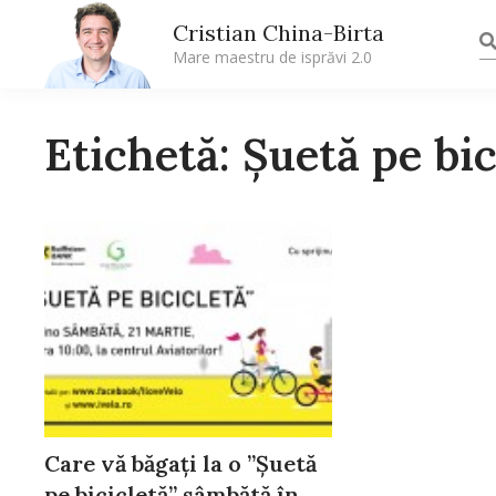
Cristian China-Birta
Mare maestru de isprăvi 2.0
Etichetă: Șuetă pe bic
Care vă băgați la o ”Șuetă
pe bicicletă” sâmbătă în