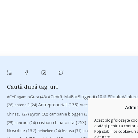
Caută după tag-uri
#CeVrăjiMaiFacBloggerii
(104)
#CeBagamInGura
(48)
#PoateVăInter
Antreprenoriat
(138)
(28)
antena 3
(24)
Autenticitate
(25)
baia mare
(24)
Admin
Chinezu’
(27)
Byron
(32)
campanie bloggeri
(31)
campanie pentru blogger
Acest blog folosește cook
cristian china birta
(253)
Despre cartile pe care le
(25)
concurs
(24)
arată și pentru a contori
filosofice
(132)
heineken
(24)
leapsa
(31)
Linkurile zilei
(39)
manafu
(33)
Poți stabili ce cookie-uri
alăturate.