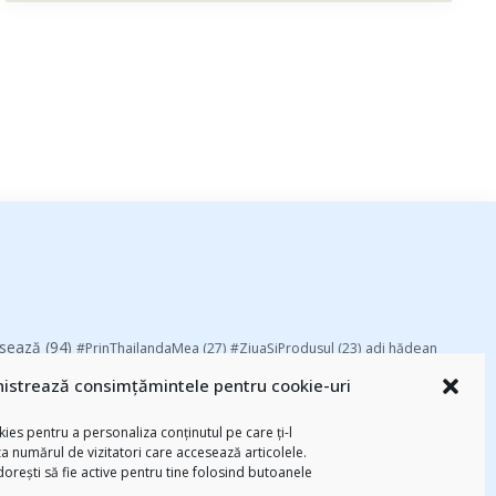
esează
(94)
#PrinThailandaMea
(27)
#ZiuaȘiProdusul
(23)
adi hădean
basescu
(43)
Blogal Initiative
(26)
brand personal
(30)
Brandu’ lu’
istrează consimțămintele pentru cookie-uri
chinezu
(2339)
i
(29)
champions league
(25)
Chivas The Venture
ies pentru a personaliza conținutul pe care ți-l
-am citit
(258)
digital
(154)
federatia romana de rugby
(22)
za numărul de vizitatori care accesează articolele.
Parenting
(55)
Recomandările zilei din
mara
(27)
marius matache
(24)
 dorești să fie active pentru tine folosind butoanele