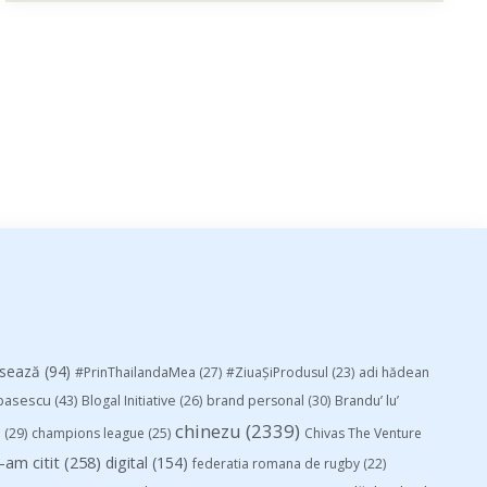
esează
(94)
#PrinThailandaMea
(27)
#ZiuaȘiProdusul
(23)
adi hădean
basescu
(43)
Blogal Initiative
(26)
brand personal
(30)
Brandu’ lu’
chinezu
(2339)
i
(29)
champions league
(25)
Chivas The Venture
-am citit
(258)
digital
(154)
federatia romana de rugby
(22)