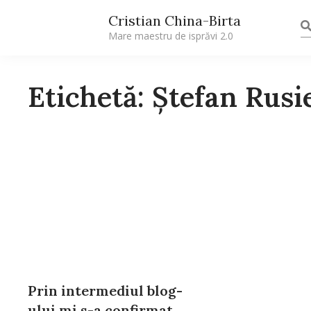
Cristian China-Birta
Mare maestru de isprăvi 2.0
Etichetă: Ştefan Rusi
Prin intermediul blog-
ului mi s-a confirmat