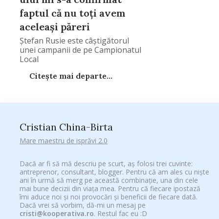
faptul că nu toți avem
aceleași păreri
Ştefan Rusie este câştigătorul
unei campanii de pe Campionatul
Local
Citește mai departe...
Cristian China-Birta
Mare maestru de isprăvi 2.0
Dacă ar fi să mă descriu pe scurt, aș folosi trei cuvinte:
antreprenor, consultant, blogger. Pentru că am ales cu niște
ani în urmă să merg pe această combinație, una din cele
mai bune decizii din viața mea. Pentru că fiecare ipostază
îmi aduce noi și noi provocări și beneficii de fiecare dată.
Dacă vrei să vorbim, dă-mi un mesaj pe
cristi@kooperativa.ro
. Restul fac eu :D