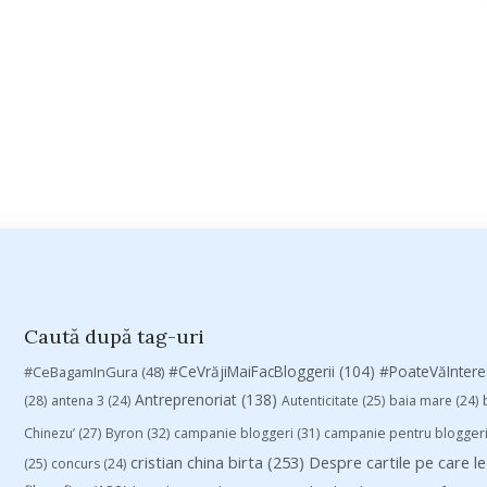
Caută după tag-uri
#CeVrăjiMaiFacBloggerii
(104)
#CeBagamInGura
(48)
#PoateVăInter
Antreprenoriat
(138)
(28)
antena 3
(24)
Autenticitate
(25)
baia mare
(24)
Chinezu’
(27)
Byron
(32)
campanie bloggeri
(31)
campanie pentru blogger
cristian china birta
(253)
Despre cartile pe care le
(25)
concurs
(24)