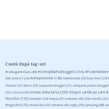
Caută după tag-uri
#CeVrăjiMaiFacBloggerii
(104)
#CeBagamInGura
(48)
#PoateVăInter
Antreprenoriat
(138)
(28)
antena 3
(24)
Autenticitate
(25)
baia mare
(24)
Chinezu’
(27)
Byron
(32)
campanie bloggeri
(31)
campanie pentru blogger
cristian china birta
(253)
Despre cartile pe care le
(25)
concurs
(24)
filosofice
(132)
heineken
(24)
leapsa
(31)
Linkurile zilei
(39)
manafu
(33)
blogosferă
(76)
revista biz
(41)
romania
(45)
Samsung
(48)
rugby
(29)
sp