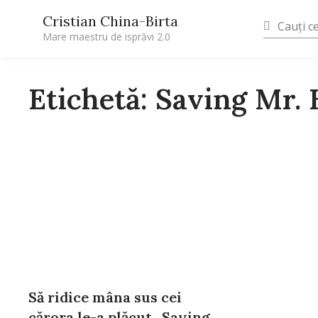
Cristian China-Birta
Mare maestru de isprăvi 2.0
Etichetă: Saving Mr.
Să ridice mâna sus cei
cărora le-a plăcut „Saving