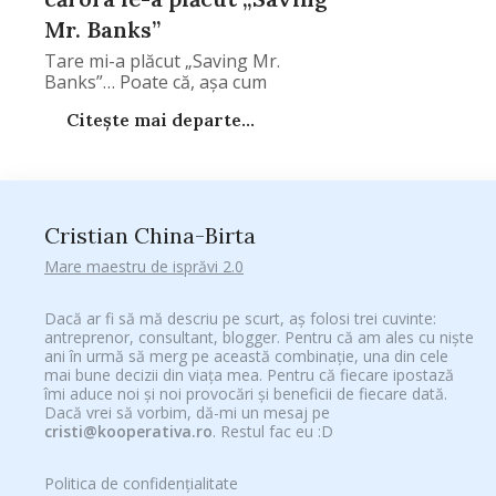
Mr. Banks”
Tare mi-a plăcut „Saving Mr.
Banks”… Poate că, aşa cum
Citește mai departe...
Cristian China-Birta
Mare maestru de isprăvi 2.0
Dacă ar fi să mă descriu pe scurt, aș folosi trei cuvinte:
antreprenor, consultant, blogger. Pentru că am ales cu niște
ani în urmă să merg pe această combinație, una din cele
mai bune decizii din viața mea. Pentru că fiecare ipostază
îmi aduce noi și noi provocări și beneficii de fiecare dată.
Dacă vrei să vorbim, dă-mi un mesaj pe
cristi@kooperativa.ro
. Restul fac eu :D
Politica de confidențialitate