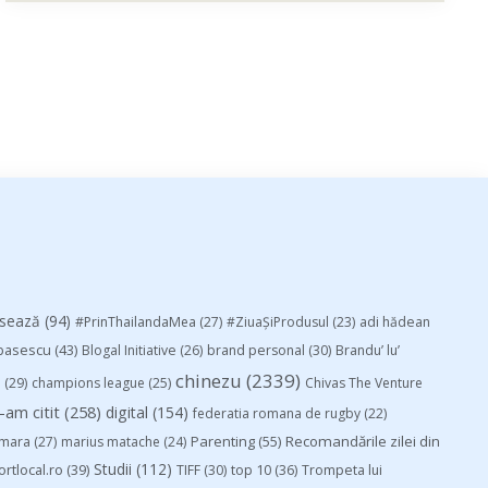
esează
(94)
#PrinThailandaMea
(27)
#ZiuaȘiProdusul
(23)
adi hădean
basescu
(43)
Blogal Initiative
(26)
brand personal
(30)
Brandu’ lu’
chinezu
(2339)
i
(29)
champions league
(25)
Chivas The Venture
-am citit
(258)
digital
(154)
federatia romana de rugby
(22)
Parenting
(55)
Recomandările zilei din
mara
(27)
marius matache
(24)
Studii
(112)
ortlocal.ro
(39)
TIFF
(30)
top 10
(36)
Trompeta lui