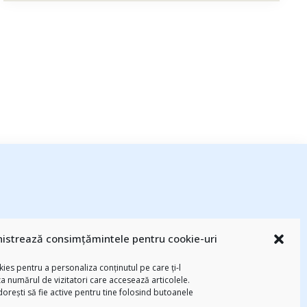
esează
(94)
#PrinThailandaMea
(27)
#ZiuaȘiProdusul
(23)
adi hădean
istrează consimțămintele pentru cookie-uri
basescu
(43)
Blogal Initiative
(26)
brand personal
(30)
Brandu’ lu’
ies pentru a personaliza conținutul pe care ți-l
chinezu
(2339)
i
(29)
champions league
(25)
Chivas The Venture
za numărul de vizitatori care accesează articolele.
-am citit
(258)
digital
(154)
 dorești să fie active pentru tine folosind butoanele
federatia romana de rugby
(22)