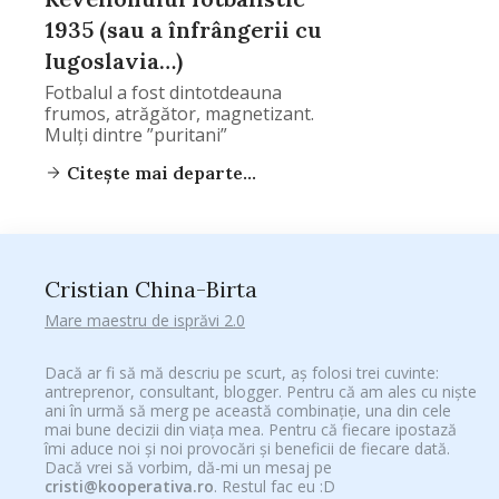
1935 (sau a înfrângerii cu
Iugoslavia…)
Fotbalul a fost dintotdeauna
frumos, atrăgător, magnetizant.
Mulți dintre ”puritani”
Citește mai departe...
Cristian China-Birta
Mare maestru de isprăvi 2.0
Dacă ar fi să mă descriu pe scurt, aș folosi trei cuvinte:
antreprenor, consultant, blogger. Pentru că am ales cu niște
ani în urmă să merg pe această combinație, una din cele
mai bune decizii din viața mea. Pentru că fiecare ipostază
îmi aduce noi și noi provocări și beneficii de fiecare dată.
Dacă vrei să vorbim, dă-mi un mesaj pe
cristi@kooperativa.ro
. Restul fac eu :D