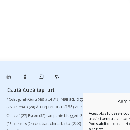
Caută după tag-uri
#CeVrăjiMaiFacBloggerii
(104)
#CeBagamInGura
(48)
#PoateVăInter
Admin
Antreprenoriat
(138)
(28)
antena 3
(24)
Autenticitate
(25)
baia mare
(24)
Acest blog folosește cook
Chinezu’
(27)
Byron
(32)
campanie bloggeri
(31)
campanie pentru blogger
arată și pentru a contori
cristian china birta
(253)
Despre cartile pe care le
Poți stabili ce cookie-uri
(25)
concurs
(24)
alăturate.