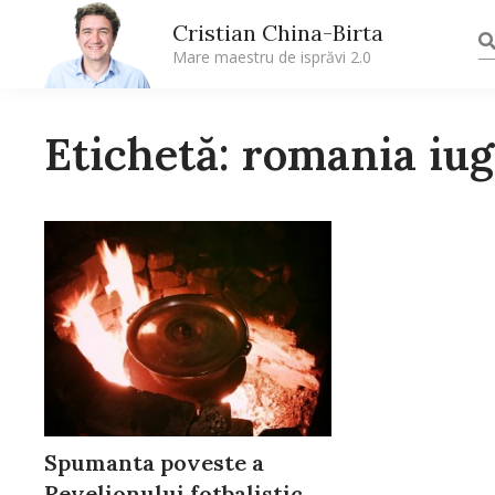
Cristian China-Birta
Mare maestru de isprăvi 2.0
Etichetă: romania iug
Spumanta poveste a
Revelionului fotbalistic