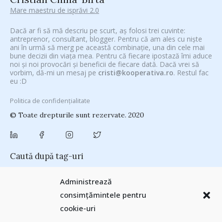
Mare maestru de isprăvi 2.0
Dacă ar fi să mă descriu pe scurt, aș folosi trei cuvinte:
antreprenor, consultant, blogger. Pentru că am ales cu niște
ani în urmă să merg pe această combinație, una din cele mai
bune decizii din viața mea. Pentru că fiecare ipostază îmi aduce
noi și noi provocări și beneficii de fiecare dată. Dacă vrei să
vorbim, dă-mi un mesaj pe
cristi@kooperativa.ro
. Restul fac
eu :D
Politica de confidențialitate
© Toate drepturile sunt rezervate. 2020
Caută după tag-uri
#CeVrăjiMaiFacBloggerii
(104)
#CeBagamInGura
(48)
Administrează
#PoateVăInteresează
(94)
#PrinThailandaMea
(27)
#ZiuaȘiProdusul
consimțămintele pentru
Antreprenoriat
(138)
(23)
adi hădean
(28)
antena 3
(24)
Autenticitate
cookie-uri
basescu
(43)
(25)
baia mare
(24)
Blogal Initiative
(26)
brand personal
(30)
Brandu’ lu’ Chinezu’
(27)
Byron
(32)
campanie bloggeri
(31)