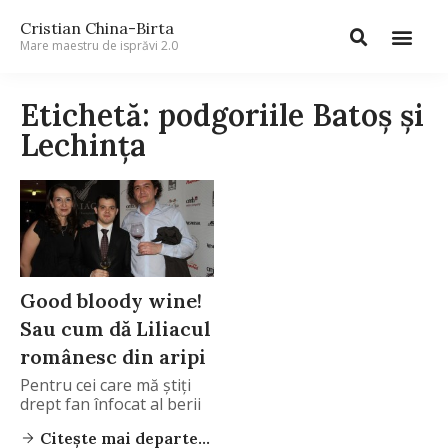
Cristian China-Birta
Mare maestru de isprăvi 2.0
Etichetă: podgoriile Batoș și
Lechința
Good bloody wine!
Sau cum dă Liliacul
românesc din aripi
Pentru cei care mă știți
drept fan înfocat al berii
Citește mai departe...