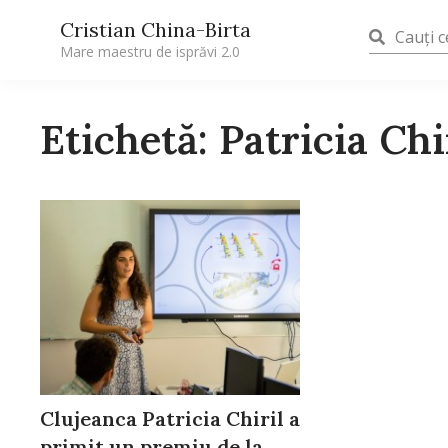
Cristian China-Birta
Mare maestru de isprăvi 2.0
Etichetă: Patricia Chi
Clujeanca Patricia Chiril a
primit un premiu de la