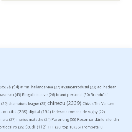
esează
(94)
#PrinThailandaMea
(27)
#ZiuaȘiProdusul
(23)
adi hădean
basescu
(43)
Blogal Initiative
(26)
brand personal
(30)
Brandu’ lu’
chinezu
(2339)
i
(29)
champions league
(25)
Chivas The Venture
-am citit
(258)
digital
(154)
federatia romana de rugby
(22)
Parenting
(55)
Recomandările zilei din
mara
(27)
marius matache
(24)
Studii
(112)
ortlocal.ro
(39)
TIFF
(30)
top 10
(36)
Trompeta lui