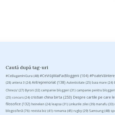
Caută după tag-uri
#CeVrăjiMaiFacBloggerii
(104)
#CeBagamInGura
(48)
#PoateVăInter
Antreprenoriat
(138)
(28)
antena 3
(24)
Autenticitate
(25)
baia mare
(24)
Chinezu’
(27)
Byron
(32)
campanie bloggeri
(31)
campanie pentru blogger
cristian china birta
(253)
Despre cartile pe care le
(25)
concurs
(24)
filosofice
(132)
heineken
(24)
leapsa
(31)
Linkurile zilei
(39)
manafu
(33)
blogosferă
(76)
revista biz
(41)
romania
(45)
Samsung
(48)
rugby
(29)
sp