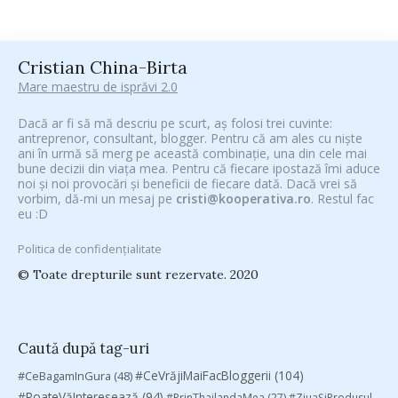
Cristian China-Birta
Mare maestru de isprăvi 2.0
Dacă ar fi să mă descriu pe scurt, aș folosi trei cuvinte:
antreprenor, consultant, blogger. Pentru că am ales cu niște
ani în urmă să merg pe această combinație, una din cele mai
bune decizii din viața mea. Pentru că fiecare ipostază îmi aduce
noi și noi provocări și beneficii de fiecare dată. Dacă vrei să
vorbim, dă-mi un mesaj pe
cristi@kooperativa.ro
. Restul fac
eu :D
Politica de confidențialitate
© Toate drepturile sunt rezervate. 2020
Caută după tag-uri
#CeVrăjiMaiFacBloggerii
(104)
#CeBagamInGura
(48)
#PoateVăInteresează
(94)
#PrinThailandaMea
(27)
#ZiuaȘiProdusul