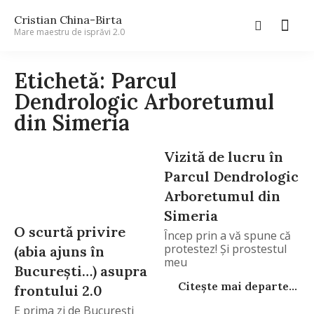
Cristian China-Birta
Mare maestru de isprăvi 2.0
Etichetă: Parcul
Dendrologic Arboretumul
din Simeria
Vizită de lucru în
Parcul Dendrologic
Arboretumul din
Simeria
O scurtă privire
Încep prin a vă spune că
protestez! Şi prostestul
(abia ajuns în
meu
Bucureşti…) asupra
Citește mai departe...
frontului 2.0
E prima zi de Bucureşti