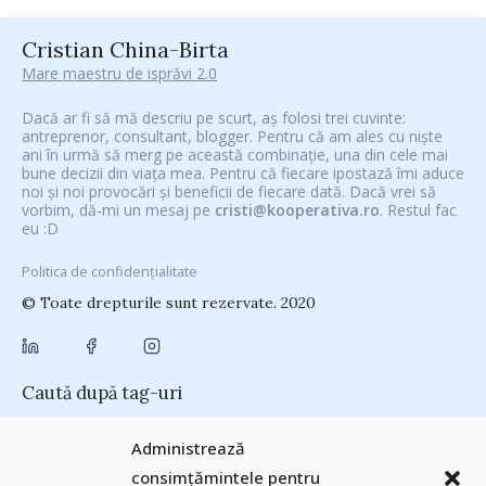
Cristian China-Birta
Mare maestru de isprăvi 2.0
Dacă ar fi să mă descriu pe scurt, aș folosi trei cuvinte:
antreprenor, consultant, blogger. Pentru că am ales cu niște
ani în urmă să merg pe această combinație, una din cele mai
bune decizii din viața mea. Pentru că fiecare ipostază îmi aduce
noi și noi provocări și beneficii de fiecare dată. Dacă vrei să
vorbim, dă-mi un mesaj pe
cristi@kooperativa.ro
. Restul fac
eu :D
Politica de confidențialitate
© Toate drepturile sunt rezervate. 2020
Caută după tag-uri
#CeVrăjiMaiFacBloggerii
(104)
#CeBagamInGura
(48)
Administrează
#PoateVăInteresează
(94)
#PrinThailandaMea
(27)
#ZiuaȘiProdusul
consimțămintele pentru
Antreprenoriat
(138)
(23)
adi hădean
(28)
antena 3
(24)
Autenticitate