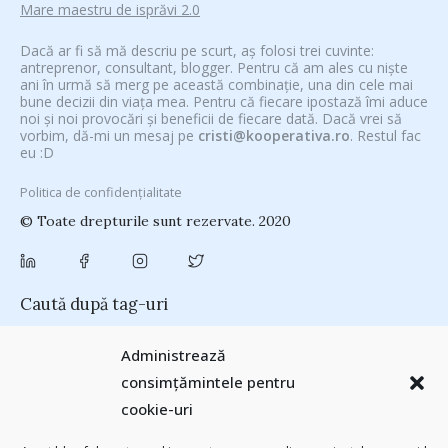
Mare maestru de isprăvi 2.0
Dacă ar fi să mă descriu pe scurt, aș folosi trei cuvinte:
antreprenor, consultant, blogger. Pentru că am ales cu niște
ani în urmă să merg pe această combinație, una din cele mai
bune decizii din viața mea. Pentru că fiecare ipostază îmi aduce
noi și noi provocări și beneficii de fiecare dată. Dacă vrei să
vorbim, dă-mi un mesaj pe
cristi@kooperativa.ro
. Restul fac
eu :D
Politica de confidențialitate
© Toate drepturile sunt rezervate. 2020
Caută după tag-uri
#CeVrăjiMaiFacBloggerii
(104)
#CeBagamInGura
(48)
Administrează
#PoateVăInteresează
(94)
#PrinThailandaMea
(27)
#ZiuaȘiProdusul
consimțămintele pentru
Antreprenoriat
(138)
(23)
adi hădean
(28)
antena 3
(24)
Autenticitate
cookie-uri
basescu
(43)
(25)
baia mare
(24)
Blogal Initiative
(26)
brand personal
(30)
Brandu’ lu’ Chinezu’
(27)
Byron
(32)
campanie bloggeri
(31)