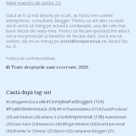
Mare maestru de isprăvi 2.0
Dacă ar fi să mă descriu pe scurt, aș folosi trei cuvinte:
antreprenor, consultant, blogger. Pentru că am ales cu niște
ani în urmă să merg pe această combinație, una din cele mai
bune decizii din viața mea. Pentru că fiecare ipostază îmi aduce
noi și noi provocări și beneficii de fiecare dată. Dacă vrei să
vorbim, dă-mi un mesaj pe
cristi@kooperativa.ro
. Restul fac
eu :D
Politica de confidențialitate
© Toate drepturile sunt rezervate. 2020
Caută după tag-uri
#CeVrăjiMaiFacBloggerii
(104)
#CeBagamInGura
(48)
#PoateVăInteresează
(94)
#PrinThailandaMea
(27)
#ZiuaȘiProdusul
Antreprenoriat
(138)
(23)
adi hădean
(28)
antena 3
(24)
Autenticitate
basescu
(43)
(25)
baia mare
(24)
Blogal Initiative
(26)
brand personal
(30)
Brandu’ lu’ Chinezu’
(27)
Byron
(32)
campanie bloggeri
(31)