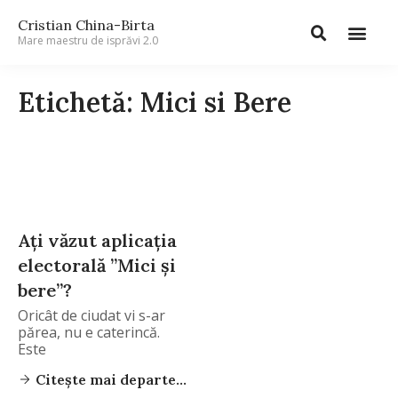
Cristian China-Birta
Mare maestru de isprăvi 2.0
Etichetă: Mici si Bere
Ați văzut aplicația
electorală ”Mici și
bere”?
Oricât de ciudat vi s-ar
părea, nu e caterincă.
Este
Citește mai departe...