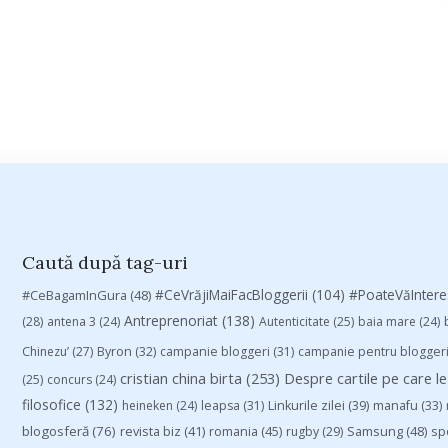
Caută după tag-uri
#CeVrăjiMaiFacBloggerii
(104)
#CeBagamInGura
(48)
#PoateVăInter
Antreprenoriat
(138)
(28)
antena 3
(24)
Autenticitate
(25)
baia mare
(24)
Chinezu’
(27)
Byron
(32)
campanie bloggeri
(31)
campanie pentru blogger
cristian china birta
(253)
Despre cartile pe care le
(25)
concurs
(24)
filosofice
(132)
heineken
(24)
leapsa
(31)
Linkurile zilei
(39)
manafu
(33)
blogosferă
(76)
revista biz
(41)
romania
(45)
Samsung
(48)
rugby
(29)
sp