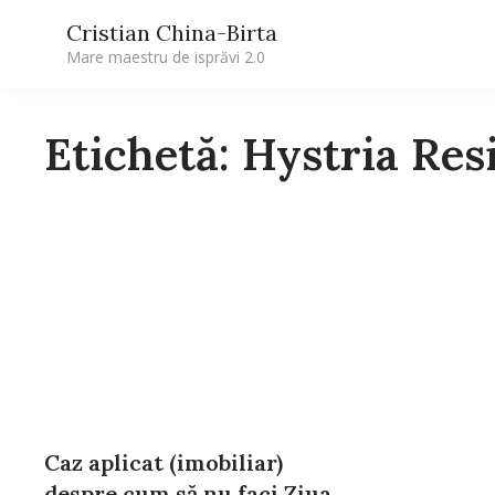
Cristian China-Birta
Mare maestru de isprăvi 2.0
Etichetă: Hystria Re
Caz aplicat (imobiliar)
despre cum să nu faci Ziua