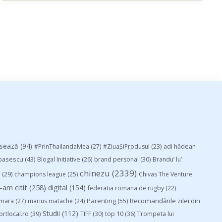
esează
(94)
#PrinThailandaMea
(27)
#ZiuaȘiProdusul
(23)
adi hădean
basescu
(43)
Blogal Initiative
(26)
brand personal
(30)
Brandu’ lu’
chinezu
(2339)
i
(29)
champions league
(25)
Chivas The Venture
-am citit
(258)
digital
(154)
federatia romana de rugby
(22)
Parenting
(55)
Recomandările zilei din
mara
(27)
marius matache
(24)
Studii
(112)
ortlocal.ro
(39)
TIFF
(30)
top 10
(36)
Trompeta lui