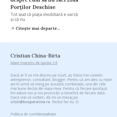
Porţilor Deschise
Tot aud că piaţa imobiliară e varză
şi că nu
Citește mai departe...
Cristian China-Birta
Mare maestru de isprăvi 2.0
Dacă ar fi să mă descriu pe scurt, aș folosi trei cuvinte:
antreprenor, consultant, blogger. Pentru că am ales cu niște
ani în urmă să merg pe această combinație, una din cele
mai bune decizii din viața mea. Pentru că fiecare ipostază
îmi aduce noi și noi provocări și beneficii de fiecare dată.
Dacă vrei să vorbim, dă-mi un mesaj pe
cristi@kooperativa.ro
. Restul fac eu :D
Politica de confidențialitate