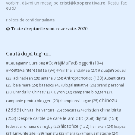
vorbim, dă-mi un mesaj pe
cristi@kooperativa.ro
. Restul fac
eu :D
Politica de confidențialitate
© Toate drepturile sunt rezervate. 2020
Caută după tag-uri
#CeVrăjiMaiFacBloggerii
(104)
#CeBagamInGura
(48)
#PoateVăInteresează
(94)
#PrinThailandaMea
(27)
#ZiuaȘiProdusul
Antreprenoriat
(138)
(23)
adi hădean
(28)
antena 3
(24)
Autenticitate
basescu
(43)
(25)
baia mare
(24)
Blogal Initiative
(26)
brand personal
(30)
Brandu’ lu’ Chinezu’
(27)
Byron
(32)
campanie bloggeri
(31)
chinezu
campanie pentru bloggeri
(29)
champions league
(25)
(2339)
cristian china birta
Chivas The Venture
(25)
concurs
(24)
(253)
Despre cartile pe care le-am citit
(258)
digital
(154)
filosofice
(132)
federatia romana de rugby
(22)
heineken
(24)
leapsa
(31)
Linkurile zilei
(39)
manafu
(33)
mara
(27)
marius matache
(24)