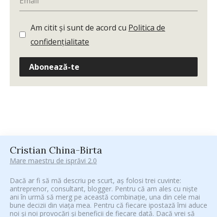
Am citit și sunt de acord cu
Politica de
confidențialitate
Abonează-te
Cristian China-Birta
Mare maestru de isprăvi 2.0
Dacă ar fi să mă descriu pe scurt, aș folosi trei cuvinte:
antreprenor, consultant, blogger. Pentru că am ales cu niște
ani în urmă să merg pe această combinație, una din cele mai
bune decizii din viața mea. Pentru că fiecare ipostază îmi aduce
noi și noi provocări și beneficii de fiecare dată. Dacă vrei să