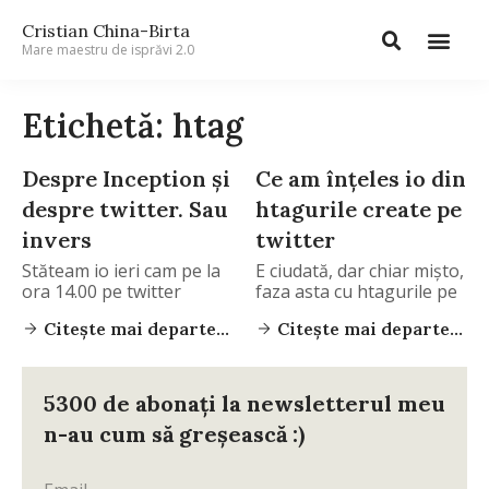
Cristian China-Birta
Mare maestru de isprăvi 2.0
Etichetă: htag
Despre Inception şi
Ce am înţeles io din
despre twitter. Sau
htagurile create pe
invers
twitter
Stăteam io ieri cam pe la
E ciudată, dar chiar mişto,
ora 14.00 pe twitter
faza asta cu htagurile pe
Citește mai departe...
Citește mai departe...
5300 de abonați la newsletterul meu
n-au cum să greșească :)