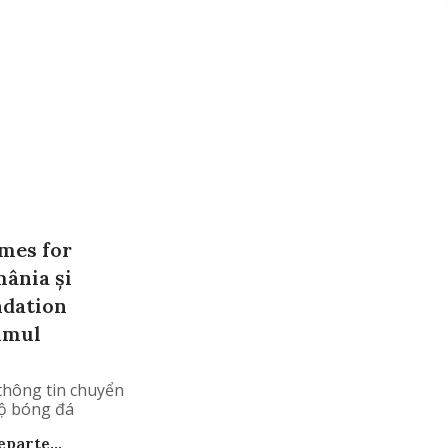
mes for
ânia şi
dation
umul
thông tin chuyển
ộ bóng đá
parte...