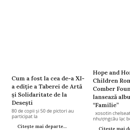
Hope and Ho
Cum a fost la cea de-a XI-
Children Rom
a ediție a Taberei de Artă
Comber Foun
și Solidaritate de la
lansează alb
Deseşti
“Familie”
80 de copii și 50 de pictori au
xosotin chelsea
participat la
nhượngcâu lạc b
Citește mai departe...
Citește mai de